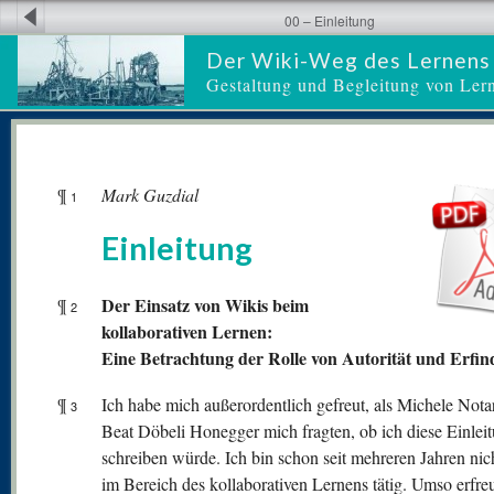
00 – Einleitung
Der Wiki-Weg des Lernens
Gestaltung und Begleitung von Ler
¶
Mark Guzdial
1
Einleitung
Der Einsatz von Wikis beim
¶
2
kollaborativen Lernen:
Eine Betrachtung der Rolle von Autorität und Erfi
¶
Ich habe mich außerordentlich gefreut, als Michele Nota
3
Beat Döbeli Honegger mich fragten, ob ich diese Einlei
schreiben würde. Ich bin schon seit mehreren Jahren nic
im Bereich des kollaborativen Lernens tätig. Umso erfreu