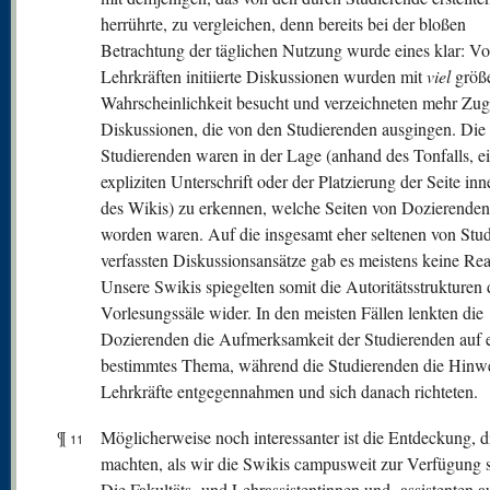
herrührte, zu vergleichen, denn bereits bei der bloßen
Betrachtung der täglichen Nutzung wurde eines klar: V
Lehrkräften initiierte Diskussionen wurden mit
viel
größe
Wahrscheinlichkeit besucht und verzeichneten mehr Zugr
Diskussionen, die von den Studierenden ausgingen. Die
Studierenden waren in der Lage (anhand des Tonfalls, e
expliziten Unterschrift oder der Platzierung der Seite inn
des Wikis) zu erkennen, welche Seiten von Dozierenden 
worden waren. Auf die insgesamt eher seltenen von Stu
verfassten Diskussionsansätze gab es meistens keine Rea
Unsere Swikis spiegelten somit die Autoritätsstrukturen 
Vorlesungssäle wider. In den meisten Fällen lenkten die
Dozierenden die Aufmerksamkeit der Studierenden auf 
bestimmtes Thema, während die Studierenden die Hinwe
Lehrkräfte entgegennahmen und sich danach richteten.
¶
Möglicherweise noch interessanter ist die Entdeckung, d
11
machten, als wir die Swikis campusweit zur Verfügung st
Die Fakultäts- und Lehrassistentinnen und -assistenten 