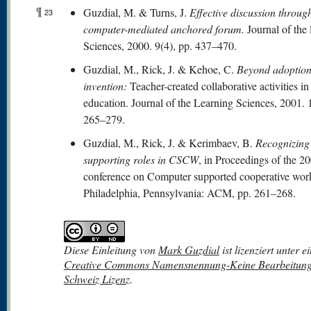
¶
Guzdial, M. & Turns, J.
Effective discussion throug
23
computer-mediated anchored forum.
Journal of the 
Sciences, 2000. 9(4), pp. 437–470.
Guzdial, M., Rick, J. & Kehoe, C.
Beyond adoption
invention:
Teacher-created collaborative activities in
education. Journal of the Learning Sciences, 2001. 1
265–279.
Guzdial, M., Rick, J. & Kerimbaev, B.
Recognizing
supporting roles in CSCW
, in Proceedings of the
conference on Computer supported cooperative wor
Philadelphia, Pennsylvania: ACM, pp. 261–268.
Diese
Einleitung
von
Mark Guzdial
ist lizenziert unter e
Creative Commons Namensnennung-Keine Bearbeitung
Schweiz Lizenz
.