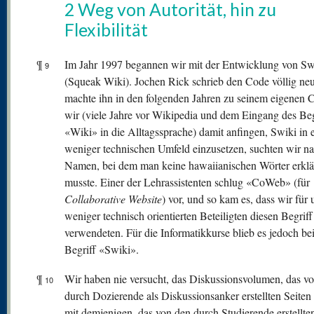
2 Weg von Autorität, hin zu
Flexibilität
¶
Im Jahr 1997 begannen wir mit der Entwicklung von Sw
9
(Squeak Wiki). Jochen Rick schrieb den Code völlig ne
machte ihn in den folgenden Jahren zu seinem eigenen 
wir (viele Jahre vor Wikipedia und dem Eingang des Beg
«Wiki» in die Alltagssprache) damit anfingen, Swiki in
weniger technischen Umfeld einzusetzen, suchten wir n
Namen, bei dem man keine hawaiianischen Wörter erklä
musste. Einer der Lehrassistenten schlug «CoWeb» (für
Collaborative Website
) vor, und so kam es, dass wir für 
weniger technisch orientierten Beteiligten diesen Begriff
verwendeten. Für die Informatikkurse blieb es jedoch be
Begriff «Swiki».
¶
Wir haben nie versucht, das Diskussionsvolumen, das v
10
durch Dozierende als Diskussionsanker erstellten Seiten
mit demjenigen, das von den durch Studierende erstellte