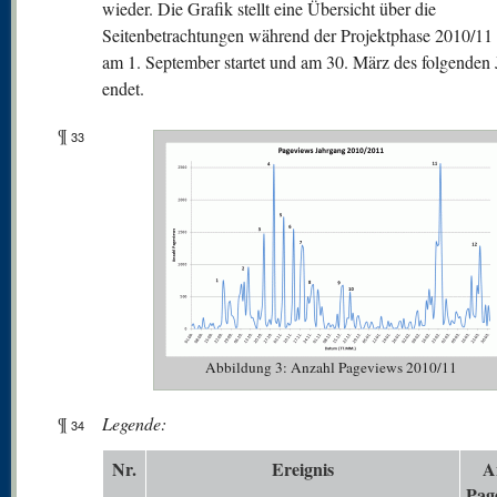
wieder. Die Grafik stellt eine Übersicht über die
Seitenbetrachtungen während der Projektphase 2010/11 d
am 1. September startet und am 30. März des folgenden 
endet.
¶
33
Abbildung 3: Anzahl Pageviews 2010/11
¶
Legende:
34
N
r.
Er
eignis
A
Pag