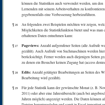
können die Statistiken auch verwendet werden, um den
Lernenden mit seinem Arbeitsverhalten zu konfrontiere
gegebenenfalls eine Verbesserung herbeizuführen.
¶
An folgenden zwei Beispielen möchten wir zeigen, wel
26
Möglichkeiten die Statistikfunktion bietet und was man 
erhaltenen Daten entnehmen kann:
Pageviews:
¶
Anzahl aufgerufener Seiten (alle Aufrufe w
27
gezählt). Auch Aufrufe von Suchmaschinen werden hier
berücksichtigt. Ferner werden auch diejenigen Seiten gez
zu denen ein Besucher keinen Zugang hat (access denied
Edits:
¶
Anzahl getätigter Bearbeitungen an Seiten des Wi
28
Bearbeitung wird gezählt).
¶
Für jede Statistik kann der gewünschte Monat (z. B. N
29
2011) oder aber eine Jahresübersicht (auch bei angebro
Jahren möglich) angezeigt werden. Die Daten können a
Dateien heruntergeladen und somit in Excel importiert u