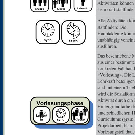
Aktivitäten können
Lehrkraft stattfinde
Alle Aktivitäten k
stattfinden: Die
Hauptakteure können
unabhängig vonein
ausführen.
Das beschriebene M
aus einer bestimmt
konkreten Fall hande
«Vorlesung». Die L
Lehrkraft beteiligen
sind mit einem Tite
wird die Sozialform
Aktivität durch ein
Hintergrundfarbe der
unterschiedlichen 
Curriculums (grau: 
Projektarbeit; blau:
Vorlesungsteil dau