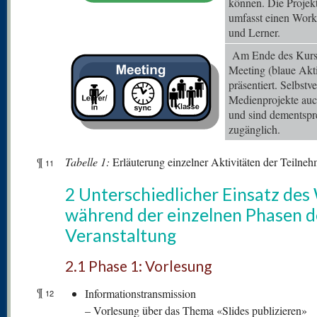
können. Die Projekt
umfasst einen Work
und Lerner.
Am Ende des Kurses
Meeting (blaue Akti
präsentiert. Selbstv
Medienprojekte auc
und sind dementspr
zugänglich.
¶
Tabelle
1:
Erläuterung einzelner Aktivitäten der Teilne
11
2 Unterschiedlicher Einsatz des
während der einzelnen Phasen d
Veranstaltung
2.1 Phase 1: Vorlesung
¶
Informationstransmission
12
– Vorlesung über das Thema «Slides publizieren»