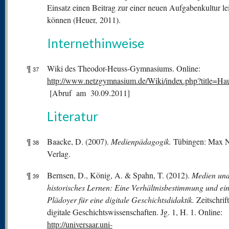
Einsatz einen Beitrag zur einer neuen Aufgabenkultur le
können (Heuer, 2011).
Internethinweise
¶
Wiki des Theodor-Heuss-Gymnasiums. Online:
37
http://www.netzgymnasium.de/Wiki/index.php?title=Hau
[Abruf am 30.09.2011]
Literatur
¶
Baacke, D. (2007).
Medienpädagogik.
Tübingen: Max 
38
Verlag.
¶
Bernsen, D., König, A. & Spahn, T. (2012).
Medien un
39
historisches Lernen: Eine Verhältnisbestimmung und ei
Plädoyer für eine digitale Geschichtsdidaktik.
Zeitschrift
digitale Geschichtswissenschaften. Jg. 1, H. 1. Online:
http://universaar.uni-