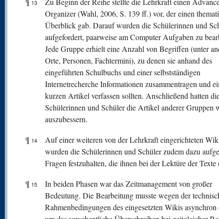
¶
Zu Beginn der Reihe stellte die Lehrkraft einen Advanc
13
Organizer (Wahl, 2006, S. 139 ff.) vor, der einen themat
Überblick gab. Darauf wurden die Schülerinnen und Sc
aufgefordert, paarweise am Computer Aufgaben zu bearb
Jede Gruppe erhielt eine Anzahl von Begriffen (unter a
Orte, Personen, Fachtermini), zu denen sie anhand des
eingeführten Schulbuchs und einer selbstständigen
Internetrecherche Informationen zusammentragen und e
kurzen Artikel verfassen sollten. Anschließend hatten di
Schülerinnen und Schüler die Artikel anderer Gruppen 
auszubessern.
¶
Auf einer weiteren von der Lehrkraft eingerichteten Wik
14
wurden die Schülerinnen und Schüler zudem dazu aufgef
Fragen festzuhalten, die ihnen bei der Lektüre der Texte 
¶
In beiden Phasen war das Zeitmanagement von großer
15
Bedeutung. Die Bearbeitung musste wegen der technisc
Rahmenbedingungen des eingesetzten Wikis asynchron e
um das versehentliche Überschreiben bei zeitgleicher Be