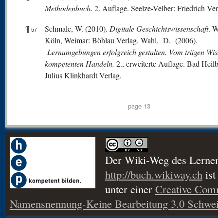
Methodenbuch
. 2. Auflage. Seelze-Velber: Friedrich Ver
¶
Schmale, W. (2010).
Digitale Geschichtswissenschaft
. W
57
Köln, Weimar: Böhlau Verlag. Wahl, D. (2006).
Lernumgebungen erfolgreich gestalten.
V
om
trägen Wi
kompetenten Handeln.
2., erweiterte Auflage. Bad Heil
Julius Klinkhardt Verlag.
page 13
Der Wiki-Weg des Lerne
http://buch.wikiway.ch
ist
unter einer
Creative Co
Namensnennung-Keine Bearbeitung 3.0 Schwei