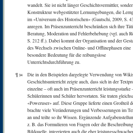
wandelt. Sie ist nicht länger Geschichtsvermittler, sonde
Konstrukteur webgestützter Lernumgebungen, die Lern
im «Universum des Historischen» (Gautschi, 2009, S. 4
anregen. Im Präsenzunterricht beschränken sich ihre Täti
Beratung, Moderation und Fehlerbehebung (vgl. auch Rö
S. 212 ff.). Dabei kommt der Organisation und der Gest
des Wechsels zwischen Online- und Offlinephasen eine
besondere Bedeutung für die reibungslose
Unterrichtsdurchführung zu.
¶
Die in den Beispielen dargelegte Verwendung von Wiki
34
Geschichtsunterricht zeigte auch, dass sich in der Textp
einzelne – oft auch im Präsenzunterricht leistungsstarke 
Schülerinnen und Schüler hervortaten. Sie traten gleichs
«Poweruser» auf. Diese Gruppe lieferte einen Großteil d
brachte viele Veränderungen und Verbesserungen im Te
an und teilte so ihr Wissen. Ergänzende Aufgabenstellu
z. B. das Formulieren von Fragen oder die Beschreibung
Bildquelle, integrierten auch die eher leistungsschwache