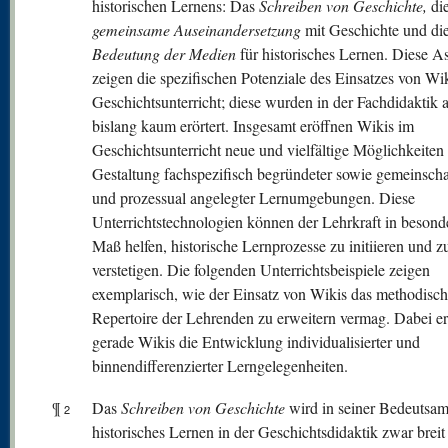
historischen Lernens: Das
Schrei
ben von Geschichte,
di
gemeinsame Auseinandersetzung
mit Geschichte und di
Bedeutung der Medien
für historisches Lernen. Diese A
zeigen die spezifischen Potenziale des Einsatzes von Wi
Geschichtsunterricht; diese wurden in der Fachdidaktik a
bislang kaum erörtert. Insgesamt eröffnen Wikis im
Geschichtsunterricht neue und vielfältige Möglichkeiten
Gestaltung fachspezifisch begründeter sowie gemeinscha
und prozessual angelegter Lernumgebungen. Diese
Unterrichtstechnologien können der Lehrkraft in beson
Maß helfen, historische Lernprozesse zu initiieren und z
verstetigen. Die folgenden Unterrichtsbeispiele zeigen
exemplarisch, wie der Einsatz von Wikis das methodisc
Repertoire der Lehrenden zu erweitern vermag. Dabei e
gerade Wikis die Entwicklung individualisierter und
binnendifferenzierter Lerngelegenheiten.
¶
Das
Schreiben von Geschichte
wird in seiner Bedeutsam
2
historisches Lernen in der Geschichtsdidaktik zwar breit