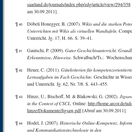
saarland.de/journals/index.php/zdg/article/view/294/358
am 30.09.2011].
¶
Döbeli Honegger, B. (2007).
Wikis und die starken Poten
40
Unterrichten mit Wikis als virtuellen Wandtafeln.
Compu
Unterricht. Jg. 17, H. 66. S. 39–41.
¶
Gautschi, P. (2009).
Guter Geschichtsunterricht. Grundl
41
Erkenntnisse, Hinweise.
Schwalbach/Ts.: Wochenschau
¶
Heuer, C. (2011).
Gütekriterien für kompetenzorientiert
42
Lernaufgaben im Fach Geschichte.
Geschichte in Wisse
und Unterricht. Jg. 62, Nr. 7/8. S. 443–455.
¶
Hinze, U., Bischoff, M. & Blakowski, G. (2002).
Jigsa
43
in the Context of CSCL.
Online:
http://home.arcor.de/ud
hinze/Dokumente/Jigsaw.pdf
[Abruf am 30.09.2011].
¶
Hodel, J. (2007).
Historische Online-Kompetenz. Inform
44
und Kommunikationstechnologie in den