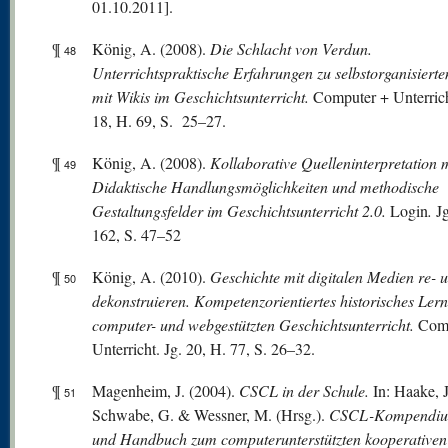
01.10.2011].
¶
König, A. (2008).
Die Schlacht von Verdun.
48
Unterrichtspraktische Erfahrungen zu selbstorganisiert
mit Wikis im Geschichtsunterricht.
Computer + Unterrich
18, H. 69, S. 25–27.
¶
König, A. (2008).
Kollaborative Quelleninterpretation m
49
Didaktische Handlungsmög
lichkeiten und methodische
Gestaltungsfelder im Geschichtsunterricht 2.0.
Login
.
Jg
162, S. 47–52
¶
König, A. (2010).
Geschichte mit digitalen Medien re- 
50
dekonstruieren. Kompetenzorientiertes historisches Ler
computer- und webgestützten Geschichtsunterricht.
Com
Unterricht. Jg. 20, H. 77, S. 26–32.
¶
Magenheim, J. (2004).
CSCL in der Schule.
In: Haake, J
51
Schwabe, G. & Wessner, M. (Hrsg.).
CSCL-Kompendium
und Handbuch zum computerunterstützten kooperativen