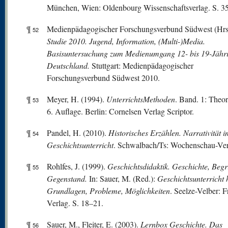
München, Wien: Oldenbourg Wissenschaftsverlag. S. 3
¶
Medienpädagogischer Forschungsverbund Südwest (Hrs
52
Studie 2010. Jugend, Information, (Multi-)Media.
Basisuntersuchung zum Medienumgang 12- bis 19-Jähri
Deutschland.
Stuttgart: Medienpädagogischer
Forschungsverbund Südwest 2010.
¶
Meyer, H. (1994).
UnterrichtsMethoden
. Band. 1: Theo
53
6. Auflage. Berlin: Cornelsen Verlag Scriptor.
¶
Pandel, H. (2010).
Historisches Erzählen. Narrativität i
54
Geschichtsunterricht
. Schwalbach/Ts: Wochenschau-Ver
¶
Rohlfes, J. (1999).
Geschichtsdidaktik. Geschichte, Begri
55
Gegenstand.
In: Sauer, M. (Red.):
Geschichtsunterricht 
Grundlagen, Probleme, Möglichkeiten
. Seelze-Velber: F
Verlag. S. 18–21.
¶
Sauer, M., Fleiter, E. (2003).
Lernbox Geschichte. Das
56