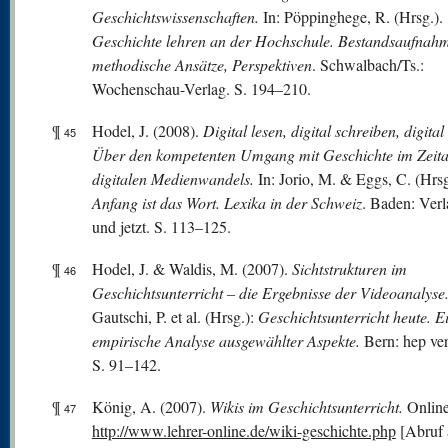
Geschichtswissenschaften.
In: Pöppinghege, R. (Hrsg.).
Geschichte lehren an der Hochschule. Bestandsaufnah
methodische Ansätze, Perspektiven
. Schwalbach/Ts.:
Wochenschau-Verlag. S. 194–210.
¶
Hodel, J. (2008).
Digital lesen, digital schreiben, digita
45
Über den kompetenten Umgang mit Geschichte im Zeital
digitalen Medienwandels.
In: Jorio, M. & Eggs, C. (Hrs
Anfang ist das Wort. Lexika in der Schweiz
. Baden: Verl
und jetzt. S. 113–125.
¶
Hodel, J. & Waldis, M. (2007).
Sichtstrukturen im
46
Geschichtsunterricht – die Ergebnisse der Videoanalyse
Gautschi, P. et al. (Hrsg.):
Geschichtsunterricht heute.
E
empirische Analyse ausgewählter Aspekte.
Bern: hep ver
S. 91–142.
¶
König, A. (2007).
Wikis im Geschichtsunterricht.
Online
47
http://www.lehrer-online.de/wiki-geschichte.php
[Abruf