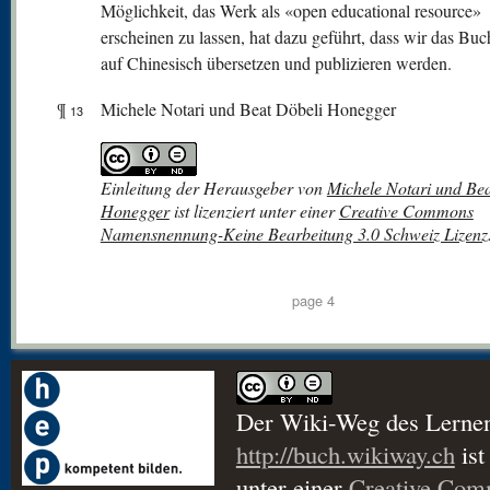
Möglichkeit, das Werk als «open educational resource»
erscheinen zu lassen, hat dazu geführt, dass wir das Bu
auf Chinesisch übersetzen und publizieren werden.
¶
Michele Notari und Beat Döbeli Honegger
13
Einleitung der Herausgeber
von
Michele Notari und Bea
Honegger
ist lizenziert unter einer
Creative Commons
Namensnennung-Keine Bearbeitung 3.0 Schweiz Lizenz
page 4
Der Wiki-Weg des Lerne
http://buch.wikiway.ch
ist
unter einer
Creative Co