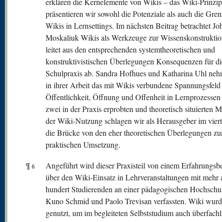
erklären die Kernelemente von Wikis – das Wiki-Prinzi
präsentieren wir sowohl die Potenziale als auch die Gre
Wikis in Lernsettings. Im nächsten Beitrag betrachtet J
Moskaliuk Wikis als Werkzeuge zur Wissenskonstrukti
leitet aus den entsprechenden systemtheoretischen und
konstruktivistischen Überlegungen Konsequenzen für di
Schulpraxis ab. Sandra Hofhues und Katharina Uhl neh
in ihrer Arbeit das mit Wikis verbundene Spannungsfeld
Öffentlichkeit, Öffnung und Offenheit in Lernprozessen 
zwei in der Praxis erprobten und theoretisch situierten 
der Wiki-Nutzung schlagen wir als Herausgeber im viert
die Brücke von den eher theoretischen Überlegungen zu
praktischen Umsetzung.
¶
Angeführt wird dieser Praxisteil von einem Erfahrungsbe
6
über den Wiki-Einsatz in Lehrveranstaltungen mit mehr 
hundert Studierenden an einer pädagogischen Hochschu
Kuno Schmid und Paolo Trevisan verfassten. Wiki wurd
genutzt, um im begleiteten Selbststudium auch überfachl