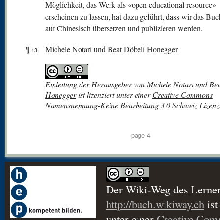
Möglichkeit, das Werk als «open educational resource»
erscheinen zu lassen, hat dazu geführt, dass wir das Bu
auf Chinesisch übersetzen und publizieren werden.
¶
Michele Notari und Beat Döbeli Honegger
13
Einleitung der Herausgeber
von
Michele Notari und Bea
Honegger
ist lizenziert unter einer
Creative Commons
Namensnennung-Keine Bearbeitung 3.0 Schweiz Lizenz
page 4
Der Wiki-Weg des Lerne
http://buch.wikiway.ch
ist
unter einer
Creative Co