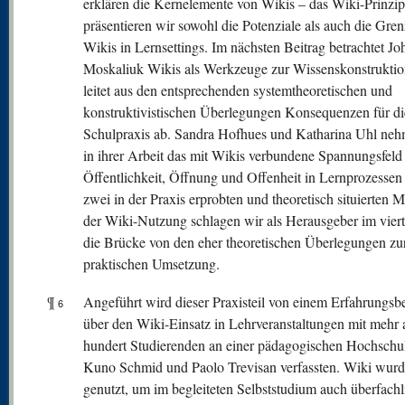
erklären die Kernelemente von Wikis – das Wiki-Prinzi
präsentieren wir sowohl die Potenziale als auch die Gre
Wikis in Lernsettings. Im nächsten Beitrag betrachtet J
Moskaliuk Wikis als Werkzeuge zur Wissenskonstrukti
leitet aus den entsprechenden systemtheoretischen und
konstruktivistischen Überlegungen Konsequenzen für di
Schulpraxis ab. Sandra Hofhues und Katharina Uhl neh
in ihrer Arbeit das mit Wikis verbundene Spannungsfeld
Öffentlichkeit, Öffnung und Offenheit in Lernprozessen 
zwei in der Praxis erprobten und theoretisch situierten 
der Wiki-Nutzung schlagen wir als Herausgeber im viert
die Brücke von den eher theoretischen Überlegungen zu
praktischen Umsetzung.
¶
Angeführt wird dieser Praxisteil von einem Erfahrungsbe
6
über den Wiki-Einsatz in Lehrveranstaltungen mit mehr 
hundert Studierenden an einer pädagogischen Hochschu
Kuno Schmid und Paolo Trevisan verfassten. Wiki wurd
genutzt, um im begleiteten Selbststudium auch überfachl