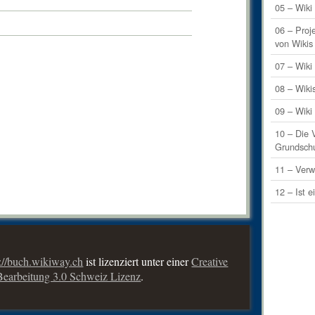
05 – Wiki 
06 – Proj
von Wikis
07 – Wik
08 – Wiki
09 – Wiki
10 – Die 
Grundsch
11 – Verw
12 – Ist e
p://buch.wikiway.ch
ist lizenziert unter einer
Creative
arbeitung 3.0 Schweiz Lizenz
.