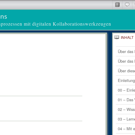
ens
nprozessen mit digitalen Kollaborationswerkzeugen
INHALT
Letzte
Über das 
Über das
Über dies
Einleitun
00 – Einl
01 – Das 
02 – Wiss
03 – Lern
04 – Mit 