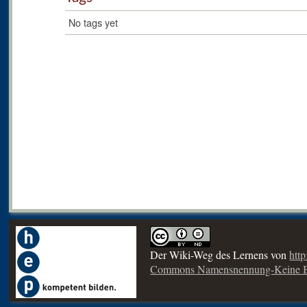
No tags yet
Der Wiki-Weg des Lernens
von
htt
Commons Namensnennung-Keine Be