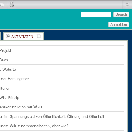
Anmelden
AKTIVITÄTEN
 Kommentare in diesem Dokument
Projekt
 Buch
e Website
g der Herausgeber
eitung
Wiki-Prinzip
enskonstruktion mit Wikis
en im Spannungsfeld von Öffentlichkeit, Öffnung und Offenheit
einem Wiki zusammenarbeiten, aber wie?