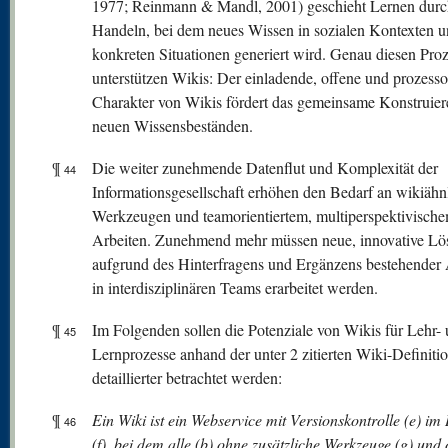
1977; Reinmann & Mandl, 2001) geschieht Lernen durch
Handeln, bei dem neues Wissen in sozialen Kontexten 
konkreten Situationen generiert wird. Genau diesen Pro
unterstützen Wikis: Der einladende, offene und prozessor
Charakter von Wikis fördert das gemeinsame Konstruier
neuen Wissensbeständen.
¶
Die weiter zunehmende Datenflut und Komplexität der
44
Informationsgesellschaft erhöhen den Bedarf an wikiähn
Werkzeugen und teamorientiertem, multiperspektivisch
Arbeiten. Zunehmend mehr müssen neue, innovative L
aufgrund des Hinterfragens und Ergänzens bestehender
in interdisziplinären Teams erarbeitet werden.
¶
Im Folgenden sollen die Potenziale von Wikis für Lehr-
45
Lernprozesse anhand der unter 2 zitierten Wiki-Definiti
detaillierter betrachtet werden:
¶
Ein Wiki ist ein Webservice mit Versionskontrolle (e) im 
46
(f), bei dem alle (b) ohne zusätzliche Werkzeuge (g) und