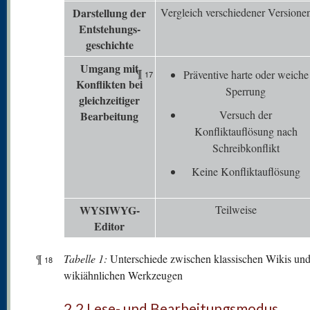
Darstellung der
Vergleich verschiedener Versione
Entstehungs-
geschichte
Umgang mit
¶
Präventive harte oder weiche
17
K
onflikten bei
Sperrung
gleichzeitiger
Versuch der
Bearbeitung
Konfliktauflösung nach
Schreibkonflikt
Keine Konfliktauflösung
WYSIWYG-
Teilweise
Editor
¶
Tabelle 1:
Unterschiede zwischen klassischen Wikis un
18
wikiähnlichen Werkzeugen
2.2 Lese- und Bearbeitungsmodus