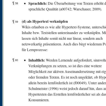
¶
Sprachlich:
Die Überarbeitung von Texten erhöht 
58
sprachliche Qualität (a00742; Warschauer, 2009).
(d) als Hypertext verknüpfen
¶
59
Wikis erlauben es wie alle Hypertext-Systeme, unterschi
Inhalte bzw. Textstellen untereinander zu verknüpfen. M
lassen sich Inhalte somit nicht nur linear, sondern auch
netzwerkartig präsentieren. Auch dies birgt wiederum Po
für Lernprozesse:
¶
Inhaltlich:
Werden Lernende aufgefordert, sinnvoll
60
Verknüpfungen zu setzen, so ist dies eine weitere
Möglichkeit zur aktiven Auseinandersetzung mit ei
oder fremden Texten. Es ist noch ungeklärt, ob Hype
allein bereits lernförderlich ist (f00049). Unter and
Schulmeister (1996) weist jedoch darauf hin, dass a
Hypertexten das Erstellen lernförderlicher sei als das
Konsumieren.