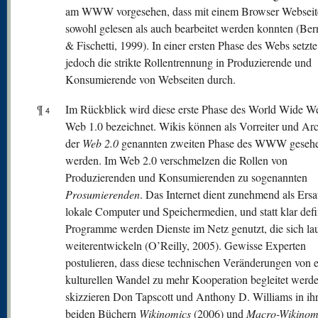
am WWW vorgesehen, dass mit einem Browser Webseit
sowohl gelesen als auch bearbeitet werden konnten (Ber
& Fischetti, 1999). In einer ersten Phase des Webs setzte
jedoch die strikte Rollentrennung in Produzierende und
Konsumierende von Webseiten durch.
¶
Im Rückblick wird diese erste Phase des World Wide We
4
Web 1.0 bezeichnet. Wikis können als Vorreiter und Ar
der
W
eb 2.0
genannten zweiten Phase des WWW geseh
werden. Im Web 2.0 verschmelzen die Rollen von
Produzierenden und Konsumierenden zu sogenannten
Prosumierenden
. Das Internet dient zunehmend als Ersa
lokale Computer und Speichermedien, und statt klar defi
Programme werden Dienste im Netz genutzt, die sich la
weiterentwickeln (O’Reilly, 2005). Gewisse Experten
postulieren, dass diese technischen Veränderungen von 
kulturellen Wandel zu mehr Kooperation begleitet werd
skizzieren Don Tapscott und Anthony D. Williams in ih
beiden Büchern
Wikinomics
(2006) und
Macro-Wikinom