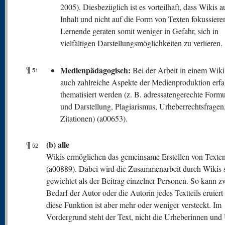
2005). Diesbezüglich ist es vorteilhaft, dass Wikis a
Inhalt und nicht auf die Form von Texten fokussiere
Lernende geraten somit weniger in Gefahr, sich in
vielfältigen Darstellungsmöglichkeiten zu verlieren.
¶
Medienpädagogisch:
Bei der Arbeit in einem Wik
51
auch zahlreiche Aspekte der Medienproduktion erf
thematisiert werden (z. B. adressatengerechte Form
und Darstellung, Plagiarismus, Urheberrechtsfragen,
Zitationen) (a00653).
(b) alle
¶
52
Wikis ermöglichen das gemeinsame Erstellen von Texte
(a00889). Dabei wird die Zusammenarbeit durch Wikis s
gewichtet als der Beitrag einzelner Personen. So kann z
Bedarf der Autor oder die Autorin jedes Textteils eruier
diese Funktion ist aber mehr oder weniger versteckt. Im
Vordergrund steht der Text, nicht die Urheberinnen und