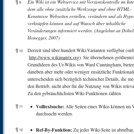
¶
Ein Wiki ist ein Webservice mit Versionskontrolle im Inte
9
dem alle ohne zusätzliche Werkzeuge und ohne HTML-
Kenntnisse Webseiten erstellen, verändern und als Hyper
verknüpfen können und auf Wunsch über inhaltliche
Veränderungen informiert werden. (Angelehnt an Döbel
Honegger, 2007)
¶
Derzeit sind über hundert Wiki-Varianten verfügbar (sie
10
http://www.wikimatrix.org
). Sie übernehmen größtentei
Grundideen des Ur-Wikis von Ward Cunningham, biete
daneben aber mehr oder weniger zusätzliche Funktionali
unterscheiden sich bezüglich technischer Details, die mei
den Betrieb, nicht aber für die Nutzung von Wikis releva
Zu den gebräuchlichsten Wiki-Funktionen zählen
¶
V
olltextsuche:
Alle Seiten eines Wikis können im V
11
durchsucht werden.
¶
Ref-By-Funktion:
Zu jeder Wiki-Seite ist abrufbar
12