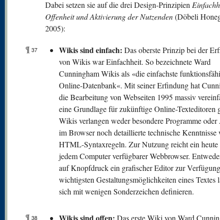
Dabei setzen sie auf die drei Design-Prinzipien
Einfachhe
Offenheit und Aktivierung der Nutzenden
(Döbeli Honeg
2005):
¶
Wikis sind einfach:
Das oberste Prinzip bei der Er
37
von Wikis war Einfachheit. So bezeichnete Ward
Cunningham Wikis als «die einfachste funktionsfäh
Online-Datenbank«. Mit seiner Erfindung hat Cun
die Bearbeitung von Webseiten 1995 massiv vereinf
eine Grundlage für zukünftige Online-Texteditoren g
Wikis verlangen weder besondere Programme oder 
im Browser noch detaillierte technische Kenntnisse 
HTML-Syntaxregeln. Zur Nutzung reicht ein heute 
jedem Computer verfügbarer Webbrowser. Entweder
auf Knopfdruck ein grafischer Editor zur Verfügung
wichtigsten Gestaltungsmöglichkeiten eines Textes 
sich mit wenigen Sonderzeichen definieren.
¶
W
ikis sind offen:
Das erste Wiki von Ward Cunni
38