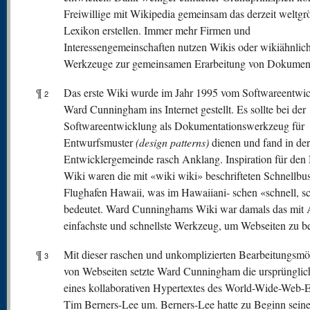
Freiwillige mit Wikipedia gemeinsam das derzeit weltgr
Lexikon erstellen. Immer mehr Firmen und
Interessengemeinschaften nutzen Wikis oder wikiähnlic
Werkzeuge zur gemeinsamen Erarbeitung von Dokumen
¶
Das erste Wiki wurde im Jahr 1995 vom Softwareentwic
2
Ward Cunningham ins Internet gestellt. Es sollte bei der
Softwareentwicklung als Dokumentationswerkzeug für
Entwurfsmuster
(design patterns)
dienen und fand in der
Entwicklergemeinde rasch Anklang. Inspiration für de
Wiki waren die mit «wiki wiki» beschrifteten Schnellbu
Flughafen Hawaii, was im Hawaiiani- schen «schnell, s
bedeutet. Ward Cunninghams Wiki war damals das mit 
einfachste und schnellste Werkzeug, um Webseiten zu be
¶
Mit dieser raschen und unkomplizierten Bearbeitungsmö
3
von Webseiten setzte Ward Cunningham die ursprünglic
eines kollaborativen Hypertextes des World-Wide-Web-E
Tim Berners-Lee um. Berners-Lee hatte zu Beginn seine