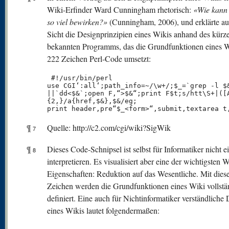
Wiki-Erfinder Ward Cunningham rhetorisch:
«Wie kann
so viel bewirken?»
(Cunningham, 2006), und erklärte au
Sicht die Designprinzipien eines Wikis anhand des kürz
bekannten Programms, das die Grundfunktionen eines W
222 Zeichen Perl-Code umsetzt:
 #!/usr/bin/perl

use CGI‘:all‘;path_info=~/\w+/;$_=`grep -l $&
||`dd<$&`;open F,“>$&“;print F$t;s/htt\S+|([A
{2,}/a{href,$&},$&/eg;

print header,pre“$_<form>“,submit,textarea t
¶
Quelle: http://c2.com/cgi/wiki?SigWik
7
¶
Dieses Code-Schnipsel ist selbst für Informatiker nicht e
8
interpretieren. Es visualisiert aber eine der wichtigsten W
Eigenschaften: Reduktion auf das Wesentliche. Mit dies
Zeichen werden die Grundfunktionen eines Wiki vollstä
definiert. Eine auch für Nichtinformatiker verständliche 
eines Wikis lautet folgendermaßen: