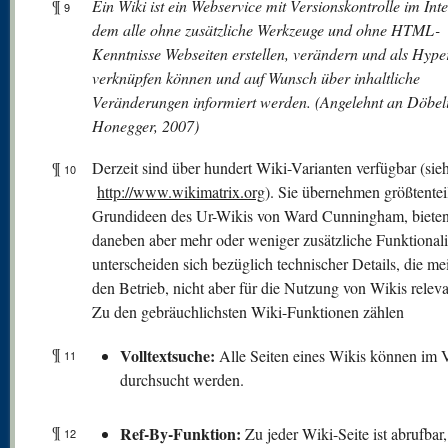
¶
Ein Wiki ist ein Webservice mit Versionskontrolle im Inte
9
dem alle ohne zusätzliche Werkzeuge und ohne HTML-
Kenntnisse Webseiten erstellen, verändern und als Hyper
verknüpfen können und auf Wunsch über inhaltliche
Veränderungen informiert werden. (Angelehnt an Döbel
Honegger, 2007)
¶
Derzeit sind über hundert Wiki-Varianten verfügbar (sie
10
http://www.wikimatrix.org
). Sie übernehmen größtentei
Grundideen des Ur-Wikis von Ward Cunningham, biete
daneben aber mehr oder weniger zusätzliche Funktionali
unterscheiden sich bezüglich technischer Details, die mei
den Betrieb, nicht aber für die Nutzung von Wikis releva
Zu den gebräuchlichsten Wiki-Funktionen zählen
¶
V
olltextsuche:
Alle Seiten eines Wikis können im V
11
durchsucht werden.
¶
Ref-By-Funktion:
Zu jeder Wiki-Seite ist abrufbar
12