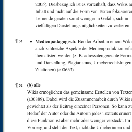
2005). Diesbezüglich ist es vorteilhaft, dass Wikis a
Inhalt und nicht auf die Form von Texten fokussiere
Lernende geraten somit weniger in Gefahr, sich in
vielfältigen Darstellungsmöglichkeiten zu verlieren.
¶
Medienpädagogisch:
Bei der Arbeit in einem Wik
51
auch zahlreiche Aspekte der Medienproduktion erf
thematisiert werden (z. B. adressatengerechte Form
und Darstellung, Plagiarismus, Urheberrechtsfragen,
Zitationen) (a00653).
(b) alle
¶
52
Wikis ermöglichen das gemeinsame Erstellen von Texte
(a00889). Dabei wird die Zusammenarbeit durch Wikis s
gewichtet als der Beitrag einzelner Personen. So kann z
Bedarf der Autor oder die Autorin jedes Textteils eruier
diese Funktion ist aber mehr oder weniger versteckt. Im
Vordergrund steht der Text, nicht die Urheberinnen und