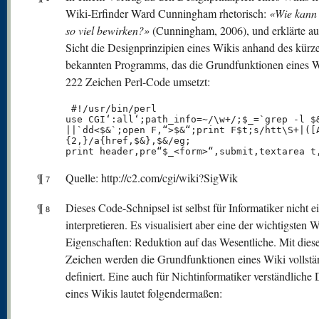
Wiki-Erfinder Ward Cunningham rhetorisch:
«Wie kann
so viel bewirken?»
(Cunningham, 2006), und erklärte au
Sicht die Designprinzipien eines Wikis anhand des kürz
bekannten Programms, das die Grundfunktionen eines W
222 Zeichen Perl-Code umsetzt:
 #!/usr/bin/perl

use CGI‘:all‘;path_info=~/\w+/;$_=`grep -l $&
||`dd<$&`;open F,“>$&“;print F$t;s/htt\S+|([A
{2,}/a{href,$&},$&/eg;

print header,pre“$_<form>“,submit,textarea t
¶
Quelle: http://c2.com/cgi/wiki?SigWik
7
¶
Dieses Code-Schnipsel ist selbst für Informatiker nicht e
8
interpretieren. Es visualisiert aber eine der wichtigsten W
Eigenschaften: Reduktion auf das Wesentliche. Mit dies
Zeichen werden die Grundfunktionen eines Wiki vollstä
definiert. Eine auch für Nichtinformatiker verständliche 
eines Wikis lautet folgendermaßen: