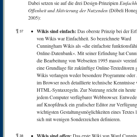
Dabei setzen sie auf die drei Design-Prinzipien
Einfachhe
Offenheit und Aktivierung der Nutzenden
(Döbeli Honeg
2005):
¶
Wikis sind einfach:
Das oberste Prinzip bei der Er
37
von Wikis war Einfachheit. So bezeichnete Ward
Cunningham Wikis als «die einfachste funktionsfäh
Online-Datenbank«. Mit seiner Erfindung hat Cun
die Bearbeitung von Webseiten 1995 massiv vereinf
eine Grundlage für zukünftige Online-Texteditoren g
Wikis verlangen weder besondere Programme oder 
im Browser noch detaillierte technische Kenntnisse 
HTML-Syntaxregeln. Zur Nutzung reicht ein heute 
jedem Computer verfügbarer Webbrowser. Entweder
auf Knopfdruck ein grafischer Editor zur Verfügung
wichtigsten Gestaltungsmöglichkeiten eines Textes 
sich mit wenigen Sonderzeichen definieren.
¶
W
ikis sind offen:
Das erste Wiki von Ward Cunni
38