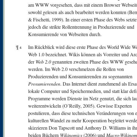
am WWW vorgesehen, dass mit einem Browser Webseit
sowohl gelesen als auch bearbeitet werden konnten (Ber
& Fischetti, 1999). In einer ersten Phase des Webs setzte
jedoch die strikte Rollentrennung in Produzierende und
Konsumierende von Webseiten durch.
¶
Im Rückblick wird diese erste Phase des World Wide We
4
Web 1.0 bezeichnet. Wikis können als Vorreiter und Ar
der
W
eb 2.0
genannten zweiten Phase des WWW geseh
werden. Im Web 2.0 verschmelzen die Rollen von
Produzierenden und Konsumierenden zu sogenannten
Prosumierenden
. Das Internet dient zunehmend als Ersa
lokale Computer und Speichermedien, und statt klar defi
Programme werden Dienste im Netz genutzt, die sich la
weiterentwickeln (O’Reilly, 2005). Gewisse Experten
postulieren, dass diese technischen Veränderungen von 
kulturellen Wandel zu mehr Kooperation begleitet werd
skizzieren Don Tapscott und Anthony D. Williams in ih
beiden Büchern
Wikinomics
(2006) und
Macro-Wikinom