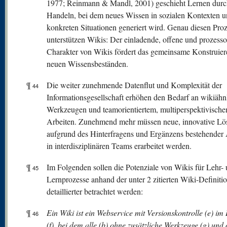
1977; Reinmann & Mandl, 2001) geschieht Lernen durch
Handeln, bei dem neues Wissen in sozialen Kontexten 
konkreten Situationen generiert wird. Genau diesen Pro
unterstützen Wikis: Der einladende, offene und prozessor
Charakter von Wikis fördert das gemeinsame Konstruier
neuen Wissensbeständen.
¶
Die weiter zunehmende Datenflut und Komplexität der
44
Informationsgesellschaft erhöhen den Bedarf an wikiähn
Werkzeugen und teamorientiertem, multiperspektivisch
Arbeiten. Zunehmend mehr müssen neue, innovative L
aufgrund des Hinterfragens und Ergänzens bestehender
in interdisziplinären Teams erarbeitet werden.
¶
Im Folgenden sollen die Potenziale von Wikis für Lehr-
45
Lernprozesse anhand der unter 2 zitierten Wiki-Definiti
detaillierter betrachtet werden:
¶
Ein Wiki ist ein Webservice mit Versionskontrolle (e) im 
46
(f), bei dem alle (b) ohne zusätzliche Werkzeuge (g) und