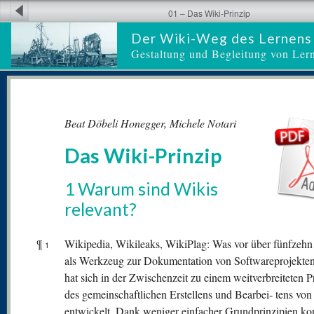
01 – Das Wiki-Prinzip
Der Wiki-Weg des Lernens
Gestaltung und Begleitung von Ler
Beat Döbeli Honegger, Michele Notari
Das Wiki-Prinzip
1 Warum sind Wikis
relevant?
¶
Wikipedia, Wikileaks, WikiPlag: Was vor über fünfzehn
1
als Werkzeug zur Dokumentation von Softwareprojekte
hat sich in der Zwischenzeit zu einem weitverbreiteten P
des gemeinschaftlichen Erstellens und Bearbei- tens von
entwickelt. Dank weniger einfacher Grundprinzipien ko