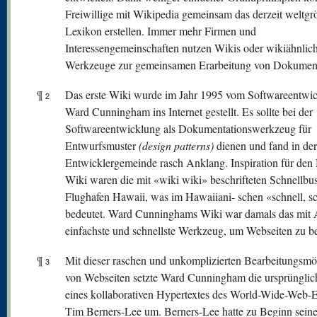
Freiwillige mit Wikipedia gemeinsam das derzeit weltgr
Lexikon erstellen. Immer mehr Firmen und
Interessengemeinschaften nutzen Wikis oder wikiähnlic
Werkzeuge zur gemeinsamen Erarbeitung von Dokumen
¶
Das erste Wiki wurde im Jahr 1995 vom Softwareentwic
2
Ward Cunningham ins Internet gestellt. Es sollte bei der
Softwareentwicklung als Dokumentationswerkzeug für
Entwurfsmuster
(design patterns)
dienen und fand in der
Entwicklergemeinde rasch Anklang. Inspiration für de
Wiki waren die mit «wiki wiki» beschrifteten Schnellbu
Flughafen Hawaii, was im Hawaiiani- schen «schnell, s
bedeutet. Ward Cunninghams Wiki war damals das mit 
einfachste und schnellste Werkzeug, um Webseiten zu be
¶
Mit dieser raschen und unkomplizierten Bearbeitungsmö
3
von Webseiten setzte Ward Cunningham die ursprünglic
eines kollaborativen Hypertextes des World-Wide-Web-E
Tim Berners-Lee um. Berners-Lee hatte zu Beginn seine