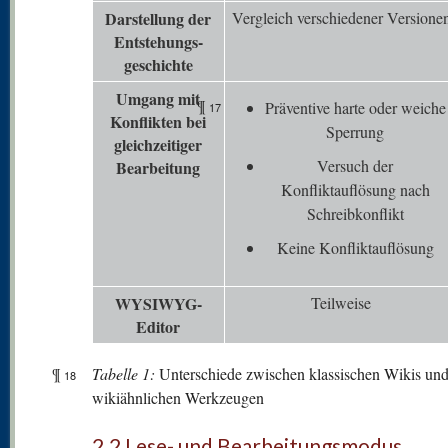
Darstellung der
Vergleich verschiedener Versione
Entstehungs-
geschichte
Umgang mit
¶
Präventive harte oder weiche
17
K
onflikten bei
Sperrung
gleichzeitiger
Versuch der
Bearbeitung
Konfliktauflösung nach
Schreibkonflikt
Keine Konfliktauflösung
WYSIWYG-
Teilweise
Editor
¶
Tabelle 1:
Unterschiede zwischen klassischen Wikis un
18
wikiähnlichen Werkzeugen
2.2 Lese- und Bearbeitungsmodus