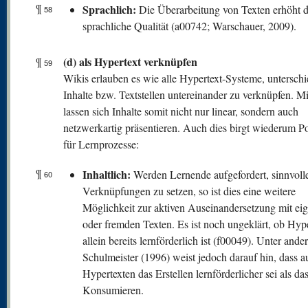
¶
Sprachlich:
Die Überarbeitung von Texten erhöht 
58
sprachliche Qualität (a00742; Warschauer, 2009).
(d) als Hypertext verknüpfen
¶
59
Wikis erlauben es wie alle Hypertext-Systeme, unterschi
Inhalte bzw. Textstellen untereinander zu verknüpfen. M
lassen sich Inhalte somit nicht nur linear, sondern auch
netzwerkartig präsentieren. Auch dies birgt wiederum Po
für Lernprozesse:
¶
Inhaltlich:
Werden Lernende aufgefordert, sinnvoll
60
Verknüpfungen zu setzen, so ist dies eine weitere
Möglichkeit zur aktiven Auseinandersetzung mit ei
oder fremden Texten. Es ist noch ungeklärt, ob Hype
allein bereits lernförderlich ist (f00049). Unter and
Schulmeister (1996) weist jedoch darauf hin, dass a
Hypertexten das Erstellen lernförderlicher sei als das
Konsumieren.