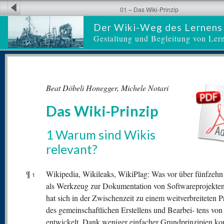
01 – Das Wiki-Prinzip
Der Wiki-Weg des Lernens
Gestaltung und Begleitung von Ler
Beat Döbeli Honegger, Michele Notari
Das Wiki-Prinzip
1 Warum sind Wikis
relevant?
¶
Wikipedia, Wikileaks, WikiPlag: Was vor über fünfzehn
1
als Werkzeug zur Dokumentation von Softwareprojekte
hat sich in der Zwischenzeit zu einem weitverbreiteten P
des gemeinschaftlichen Erstellens und Bearbei- tens von
entwickelt. Dank weniger einfacher Grundprinzipien ko