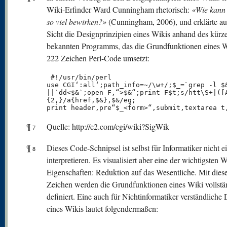
Wiki-Erfinder Ward Cunningham rhetorisch:
«Wie kann
so viel bewirken?»
(Cunningham, 2006), und erklärte au
Sicht die Designprinzipien eines Wikis anhand des kürz
bekannten Programms, das die Grundfunktionen eines W
222 Zeichen Perl-Code umsetzt:
 #!/usr/bin/perl

use CGI‘:all‘;path_info=~/\w+/;$_=`grep -l $&
||`dd<$&`;open F,“>$&“;print F$t;s/htt\S+|([A
{2,}/a{href,$&},$&/eg;

print header,pre“$_<form>“,submit,textarea t
¶
Quelle: http://c2.com/cgi/wiki?SigWik
7
¶
Dieses Code-Schnipsel ist selbst für Informatiker nicht e
8
interpretieren. Es visualisiert aber eine der wichtigsten W
Eigenschaften: Reduktion auf das Wesentliche. Mit dies
Zeichen werden die Grundfunktionen eines Wiki vollstä
definiert. Eine auch für Nichtinformatiker verständliche 
eines Wikis lautet folgendermaßen: