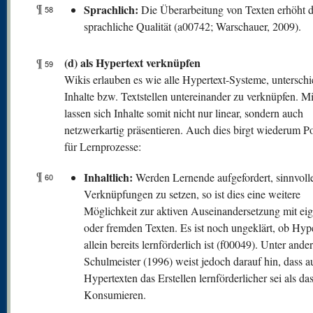
¶
Sprachlich:
Die Überarbeitung von Texten erhöht 
58
sprachliche Qualität (a00742; Warschauer, 2009).
(d) als Hypertext verknüpfen
¶
59
Wikis erlauben es wie alle Hypertext-Systeme, unterschi
Inhalte bzw. Textstellen untereinander zu verknüpfen. M
lassen sich Inhalte somit nicht nur linear, sondern auch
netzwerkartig präsentieren. Auch dies birgt wiederum Po
für Lernprozesse:
¶
Inhaltlich:
Werden Lernende aufgefordert, sinnvoll
60
Verknüpfungen zu setzen, so ist dies eine weitere
Möglichkeit zur aktiven Auseinandersetzung mit ei
oder fremden Texten. Es ist noch ungeklärt, ob Hype
allein bereits lernförderlich ist (f00049). Unter and
Schulmeister (1996) weist jedoch darauf hin, dass a
Hypertexten das Erstellen lernförderlicher sei als das
Konsumieren.