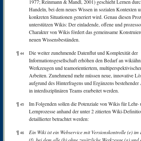
1977; Reinmann & Mandl, 2001) geschieht Lernen durch
Handeln, bei dem neues Wissen in sozialen Kontexten 
konkreten Situationen generiert wird. Genau diesen Pro
unterstützen Wikis: Der einladende, offene und prozessor
Charakter von Wikis fördert das gemeinsame Konstruier
neuen Wissensbeständen.
¶
Die weiter zunehmende Datenflut und Komplexität der
44
Informationsgesellschaft erhöhen den Bedarf an wikiähn
Werkzeugen und teamorientiertem, multiperspektivisch
Arbeiten. Zunehmend mehr müssen neue, innovative L
aufgrund des Hinterfragens und Ergänzens bestehender
in interdisziplinären Teams erarbeitet werden.
¶
Im Folgenden sollen die Potenziale von Wikis für Lehr-
45
Lernprozesse anhand der unter 2 zitierten Wiki-Definiti
detaillierter betrachtet werden:
¶
Ein Wiki ist ein Webservice mit Versionskontrolle (e) im 
46
(f), bei dem alle (b) ohne zusätzliche Werkzeuge (g) und