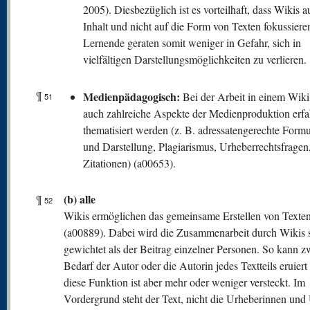
2005). Diesbezüglich ist es vorteilhaft, dass Wikis a
Inhalt und nicht auf die Form von Texten fokussiere
Lernende geraten somit weniger in Gefahr, sich in
vielfältigen Darstellungsmöglichkeiten zu verlieren.
¶
Medienpädagogisch:
Bei der Arbeit in einem Wik
51
auch zahlreiche Aspekte der Medienproduktion erf
thematisiert werden (z. B. adressatengerechte Form
und Darstellung, Plagiarismus, Urheberrechtsfragen,
Zitationen) (a00653).
(b) alle
¶
52
Wikis ermöglichen das gemeinsame Erstellen von Texte
(a00889). Dabei wird die Zusammenarbeit durch Wikis s
gewichtet als der Beitrag einzelner Personen. So kann z
Bedarf der Autor oder die Autorin jedes Textteils eruier
diese Funktion ist aber mehr oder weniger versteckt. Im
Vordergrund steht der Text, nicht die Urheberinnen und