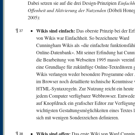
Dabei setzen sie auf die drei Design-Prinzipien
Einfachhe
Offenheit und Aktivierung der Nutzenden
(Döbeli Honeg
2005):
¶
Wikis sind einfach:
Das oberste Prinzip bei der Er
37
von Wikis war Einfachheit. So bezeichnete Ward
Cunningham Wikis als «die einfachste funktionsfäh
Online-Datenbank«. Mit seiner Erfindung hat Cun
die Bearbeitung von Webseiten 1995 massiv vereinf
eine Grundlage für zukünftige Online-Texteditoren g
Wikis verlangen weder besondere Programme oder 
im Browser noch detaillierte technische Kenntnisse 
HTML-Syntaxregeln. Zur Nutzung reicht ein heute 
jedem Computer verfügbarer Webbrowser. Entweder
auf Knopfdruck ein grafischer Editor zur Verfügung
wichtigsten Gestaltungsmöglichkeiten eines Textes 
sich mit wenigen Sonderzeichen definieren.
¶
W
ikis sind offen:
Das erste Wiki von Ward Cunni
38