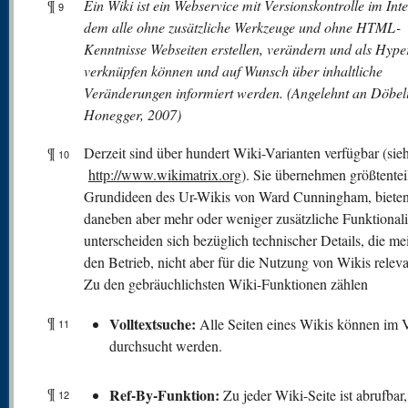
¶
Ein Wiki ist ein Webservice mit Versionskontrolle im Inte
9
dem alle ohne zusätzliche Werkzeuge und ohne HTML-
Kenntnisse Webseiten erstellen, verändern und als Hyper
verknüpfen können und auf Wunsch über inhaltliche
Veränderungen informiert werden. (Angelehnt an Döbel
Honegger, 2007)
¶
Derzeit sind über hundert Wiki-Varianten verfügbar (sie
10
http://www.wikimatrix.org
). Sie übernehmen größtentei
Grundideen des Ur-Wikis von Ward Cunningham, biete
daneben aber mehr oder weniger zusätzliche Funktionali
unterscheiden sich bezüglich technischer Details, die mei
den Betrieb, nicht aber für die Nutzung von Wikis releva
Zu den gebräuchlichsten Wiki-Funktionen zählen
¶
V
olltextsuche:
Alle Seiten eines Wikis können im V
11
durchsucht werden.
¶
Ref-By-Funktion:
Zu jeder Wiki-Seite ist abrufbar
12