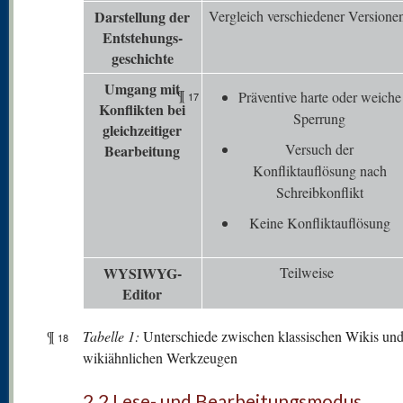
Darstellung der
Vergleich verschiedener Versione
Entstehungs-
geschichte
Umgang mit
¶
Präventive harte oder weiche
17
K
onflikten bei
Sperrung
gleichzeitiger
Versuch der
Bearbeitung
Konfliktauflösung nach
Schreibkonflikt
Keine Konfliktauflösung
WYSIWYG-
Teilweise
Editor
¶
Tabelle 1:
Unterschiede zwischen klassischen Wikis un
18
wikiähnlichen Werkzeugen
2.2 Lese- und Bearbeitungsmodus