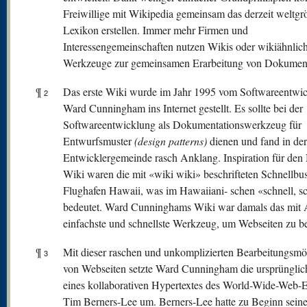
Freiwillige mit Wikipedia gemeinsam das derzeit weltgr
Lexikon erstellen. Immer mehr Firmen und
Interessengemeinschaften nutzen Wikis oder wikiähnlic
Werkzeuge zur gemeinsamen Erarbeitung von Dokumen
¶
Das erste Wiki wurde im Jahr 1995 vom Softwareentwic
2
Ward Cunningham ins Internet gestellt. Es sollte bei der
Softwareentwicklung als Dokumentationswerkzeug für
Entwurfsmuster
(design patterns)
dienen und fand in der
Entwicklergemeinde rasch Anklang. Inspiration für de
Wiki waren die mit «wiki wiki» beschrifteten Schnellbu
Flughafen Hawaii, was im Hawaiiani- schen «schnell, s
bedeutet. Ward Cunninghams Wiki war damals das mit 
einfachste und schnellste Werkzeug, um Webseiten zu be
¶
Mit dieser raschen und unkomplizierten Bearbeitungsmö
3
von Webseiten setzte Ward Cunningham die ursprünglic
eines kollaborativen Hypertextes des World-Wide-Web-E
Tim Berners-Lee um. Berners-Lee hatte zu Beginn seine