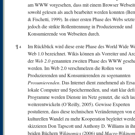
am WWW vorgesehen, dass mit einem Browser Webseit
sowohl gelesen als auch bearbeitet werden konnten (Ber
& Fischetti, 1999). In einer ersten Phase des Webs setzte
jedoch die strikte Rollentrennung in Produzierende und
Konsumierende von Webseiten durch.
¶
Im Rückblick wird diese erste Phase des World Wide We
4
Web 1.0 bezeichnet. Wikis können als Vorreiter und Ar
der
W
eb 2.0
genannten zweiten Phase des WWW geseh
werden. Im Web 2.0 verschmelzen die Rollen von
Produzierenden und Konsumierenden zu sogenannten
Prosumierenden
. Das Internet dient zunehmend als Ersa
lokale Computer und Speichermedien, und statt klar defi
Programme werden Dienste im Netz genutzt, die sich la
weiterentwickeln (O’Reilly, 2005). Gewisse Experten
postulieren, dass diese technischen Veränderungen von 
kulturellen Wandel zu mehr Kooperation begleitet werd
skizzieren Don Tapscott und Anthony D. Williams in ih
beiden Büchern
Wikinomics
(2006) und
Macro-Wikinom