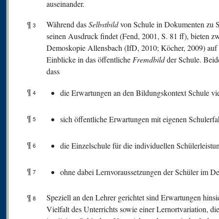
auseinander.
¶
Während das
Selbstbild
von Schule in Dokumenten zu S
3
seinen Ausdruck findet (Fend, 2001, S. 81 ff), bieten zwe
Demoskopie Allensbach (IfD, 2010; Köcher, 2009) auf 
Einblicke in das öffentliche
Fremdbild
der Schule. Beid
dass
¶
die Erwartungen an den Bildungskontext Schule vie
4
¶
sich öffentliche Erwartungen mit eigenen Schulerf
5
¶
die Einzelschule für die individuellen Schülerleist
6
¶
ohne dabei Lernvoraussetzungen der Schüler im Det
7
¶
Speziell an den Lehrer gerichtet sind Erwartungen hinsi
8
Vielfalt des Unterrichts sowie einer Lernortvariation, 