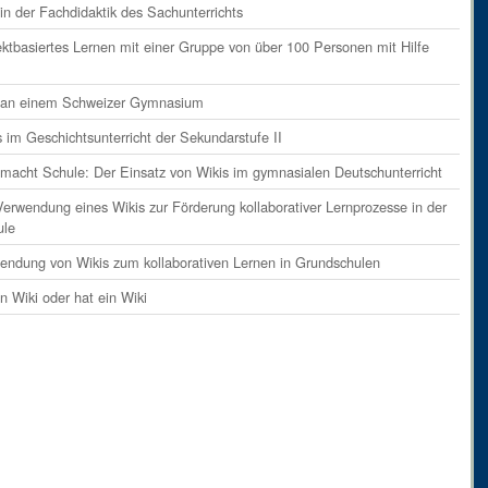
ents
on
Absatz 9
in der Fachdidaktik des Sachunterrichts
ents
on
Absatz 10
ektbasiertes Lernen mit einer Gruppe von über 100 Personen mit Hilfe
ents
on
Absatz 11
i an einem Schweizer Gymnasium
ents
on
Absatz 12
s im Geschichtsunterricht der Sekundarstufe II
ents
on
Absatz 13
 macht Schule: Der Einsatz von Wikis im gymnasialen Deutschunterricht
ent
on
Absatz 14
Verwendung eines Wikis zur Förderung kollaborativer Lernprozesse in der
ents
on
Absatz 15
ule
ents
on
Absatz 16
endung von Wikis zum kollaborativen Lernen in Grundschulen
ent
on
Absatz 17
in Wiki oder hat ein Wiki
ents
on
Absatz 18
ent
on
Absatz 19
ents
on
Absatz 20
ents
on
Absatz 21
ent
on
Absatz 22