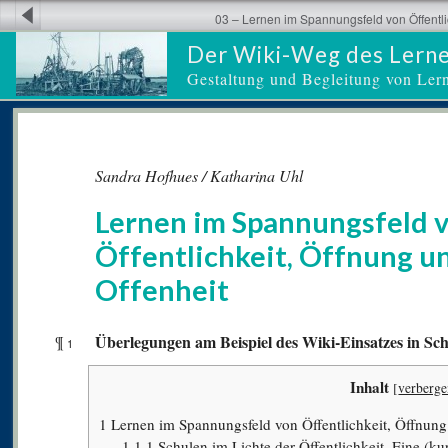
03 – Lernen im Spannungsfeld von Öffentli
Der Wiki-Weg des Lern
Gestaltung und Begleitung von Ler
Sandra Hofhues / Katharina Uhl
Lernen im Spannungsfeld 
Öffentlichkeit, Öffnung u
Offenheit
Überlegungen am Beispiel des Wiki-Einsatzes in Sc
¶
1
Inhalt
[
verberg
1
Lernen im Spannungsfeld von Öffentlichkeit, Öffnung
1.1
1 Schulen im Lichte der Öffentlichkeit. Eine (