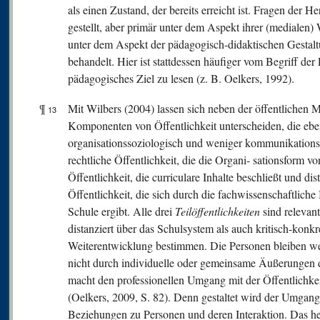
als einen Zustand, der bereits erreicht ist. Fragen der 
gestellt, aber primär unter dem Aspekt ihrer (medialen)
unter dem Aspekt der pädagogisch-didaktischen Gestal
behandelt. Hier ist stattdessen häufiger vom Begriff der
pädagogisches Ziel zu lesen (z. B. Oelkers, 1992).
¶
Mit Wilbers (2004) lassen sich neben der öffentlichen M
13
Komponenten von Öffentlichkeit unterscheiden, die eben
organisationssoziologisch und weniger kommunikationswi
rechtliche Öffentlichkeit, die die Organi- sationsform von
Öffentlichkeit, die curriculare Inhalte beschließt und dist
Öffentlichkeit, die sich durch die fachwissenschaftlic
Schule ergibt. Alle drei
T
eilöffentlichkeiten
sind relevant
distanziert über das Schulsystem als auch kritisch-konkr
Weiterentwicklung bestimmen. Die Personen bleiben weit
nicht durch individuelle oder gemeinsame Äußerungen d
macht den professionellen Umgang mit der Öffentlichke
(Oelkers, 2009, S. 82). Denn gestaltet wird der Umgang 
Beziehungen zu Personen und deren Interaktion. Das he