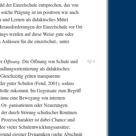
ld der Einzelschule entsprechen, das von
 solche Prägung ist im positiven wie auch
n und Lernen als didaktisches Mittel
 Herausforderungen der Einzelschule vor Ort
dings werden auf diese Weise gute oder
Anlässen für die einzelschul-, unter
er
Öffnung
. Die Öffnung von Schule und
1
dlungsorientierung als didaktisches
 Gleichzeitig gelten transparente
er guter Schulen (Fend, 2001), sodass
 Rolle zukommt. Im Gegensatz zum Begriff
 Sinne eine Bewegung von internen
, Or- ganisationen oder Neuerungen.
 der durch Störung schulischer Routinen
 Prozesscharakter ist dabei Chance und
dee vieler Schulentwicklungsansätze;
ufgrund eigener Dynamiken (siehe Abschnitt