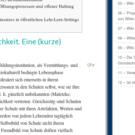
4
Comm
05 – Wiki 
Öffnungsprozessen und offener Haltung
3
Comm
06 – Proj
von Wikis
satzes in öffentlichen Lehr-Lern-Settings
2
Comm
07 – Wik
0
Comm
08 – Wiki
chkeit. Eine (kurze)
0
Comm
09 – Wiki
1
Comm
10 – Die 
2
Comm
Grundsch
Bildungsinstitution, als Vermittlungs- und
0
0
Comm
ziokulturell bedingte Lebensphase
11 – Verw
stiert sich einerseits in ihrem
1
Comm
12 – Ist e
ersonen in den Schulen selbst, wie sie ihre
2
Comm
d. h. gänzlich unbekannten (Maletzke,
1
Comm
ichkeit vertreten. Gleichzeitig sind Schulen
über Schule mit ihren Artefakten, Werten und
0
Comm
erden von jedem Lehrenden tagtäglich
0
Comm
 Selbstbild von Schule nicht ihrem
1
Comm
 Fremdbild von Schule driften vielfach