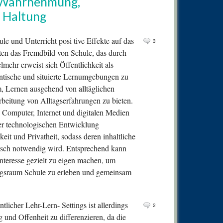
r Wahrnehmung,
0
Comm
 Haltung
0
Comm
0
Comm
le und Unterricht posi tive Effekte auf das
3
lten das Fremdbild von Schule, das durch
0
Comm
lmehr erweist sich Öffentlichkeit als
0
Comm
entische und situierte Lernumgebungen zu
0
Comm
m, Lernen ausgehend von alltäglichen
rbeitung von Alltagserfahrungen zu bieten.
0
Comm
n Computer, Internet und digitalen Medien
0
Comm
er technologischen Entwicklung
0
Comm
t und Privatheit, sodass deren inhaltliche
isch notwendig wird. Entsprechend kann
1
Pingb
nteresse gezielt zu eigen machen, um
gsraum Schule zu erleben und gemeinsam
licher Lehr-Lern- Settings ist allerdings
2
g und Offenheit zu differenzieren, da die