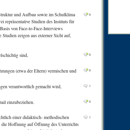
0
Comm
0
Comm
truktur und Aufbau sowie im Schulklima
0
i repräsentative Studien des Instituts für
0
Comm
Basis von Face-to-Face-Interviews
0
Comm
e Studien zeigen aus externer Sicht auf,
0
Comm
0
Comm
lschichtig sind,
0
0
Comm
0
Comm
ahrungen (etwa der Eltern) vermischen und
0
0
Comm
ungen verantwortlich gemacht wird,
0
Comm
1
0
Comm
ail einzubeziehen.
0
0
Comm
0
Comm
chtlich einer didaktisch- methodischen
1
0
Comm
die die Hoffnung auf Öffnung des Unterrichts