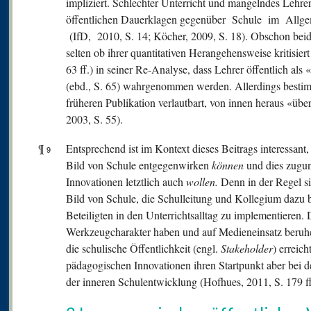
impliziert. Schlechter Unterricht und mangelndes Lehr
öffentlichen Dauerklagen gegenüber Schule im Allge
(IfD, 2010, S. 14; Köcher, 2009, S. 18). Obschon beid
selten ob ihrer quantitativen Herangehensweise kritisie
63 ff.) in seiner Re-Analyse, dass Lehrer öffentlich als
(ebd., S. 65) wahrgenommen werden. Allerdings bestim
früheren Publikation verlautbart, von innen heraus «üb
2003, S. 55).
¶
Entsprechend ist im Kontext dieses Beitrags interessant
9
Bild von Schule entgegenwirken
können
und dies zugu
Innovationen letztlich auch
wollen.
Denn in der Regel s
Bild von Schule, die Schulleitung und Kollegium daz
Beteiligten in den Unterrichtsalltag zu implementiere
Werkzeugcharakter haben und auf Medieneinsatz beruhen,
die schulische Öffentlichkeit (engl.
Stakeholder
) erreic
pädagogischen Innovationen ihren Startpunkt aber bei 
der inneren Schulentwicklung (Hofhues, 2011, S. 179 ff