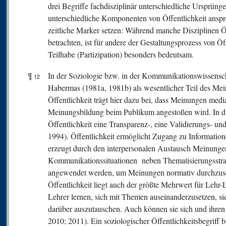
drei Begriffe fachdisziplinär unterschiedliche Ursprün
unterschiedliche Komponenten von Öffentlichkeit ansp
zeitliche Marker setzen: Während manche Disziplinen Öff
betrachten, ist für andere der Gestaltungsprozess von Ö
Teilhabe (Partizipation) besonders bedeutsam.
¶
In der Soziologie bzw. in der Kommunikationswissensc
12
Habermas (1981a, 1981b) als wesentlicher Teil des Me
Öffentlichkeit trägt hier dazu bei, dass Meinungen medi
Meinungsbildung beim Publikum angestoßen wird. In di
Öffentlichkeit eine Transparenz-, eine Validierungs- un
1994). Öffentlichkeit ermöglicht Zugang zu Information
erzeugt durch den interpersonalen Austausch Meinunge
Kommunikationssituationen neben Thematisierungsstra
angewendet werden, um Meinungen normativ durchzuset
Öffentlichkeit liegt auch der größte Mehrwert für Lehr
Lehrer lernen, sich mit Themen auseinanderzusetzen, si
darüber auszutauschen. Auch können sie sich und ihren
2010; 2011). Ein soziologischer Öffentlichkeitsbegriff bl