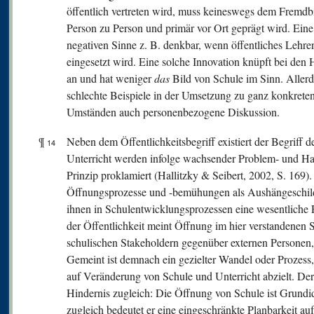
öffentlich vertreten wird, muss keineswegs dem Fremdbi
Person zu Person und primär vor Ort geprägt wird. Eine
negativen Sinne z. B. denkbar, wenn öffentliches Lehre
eingesetzt wird. Eine solche Innovation knüpft bei den
an und hat weniger
das
Bild von Schule im Sinn. Aller
schlechte Beispiele in der Umsetzung zu ganz konkreten 
Umständen auch personenbezogene Diskussion.
¶
Neben dem Öffentlichkeitsbegriff existiert der Begriff d
14
Unterricht werden infolge wachsender Problem- und Han
Prinzip proklamiert (Hallitzky & Seibert, 2002, S. 169).
Öffnungsprozesse und -bemühungen als Aushängeschild
ihnen in Schulentwicklungsprozessen eine wesentliche
der Öffentlichkeit meint Öffnung im hier verstandenen
schulischen Stakeholdern gegenüber externen Personen
Gemeint ist demnach ein gezielter Wandel oder Prozess,
auf Veränderung von Schule und Unterricht abzielt. Der
Hindernis zugleich: Die Öffnung von Schule ist Grundi
zugleich bedeutet er eine eingeschränkte Planbarkeit a