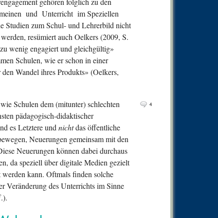
erengagement gehören folglich zu den
0
Comm
meinen und Unterricht im Speziellen
0
Comm
e Studien zum Schul- und Lehrerbild nicht
0
Comm
rt werden, resümiert auch Oelkers (2009, S.
 «zu wenig engagiert und gleichgültig»
0
Comm
men Schulen, wie er schon in einer
0
Comm
er den Wandel ihres Produkts» (Oelkers,
0
Comm
0
Comm
, wie Schulen dem (mitunter) schlechten
4
0
Comm
nsten pädagogisch-didaktischer
ind es Letztere und
nicht
das öffentliche
0
Comm
u bewegen, Neuerungen gemeinsam mit den
0
Comm
n. Diese Neuerungen können dabei durchaus
0
Comm
 da speziell über digitale Medien gezielt
ht werden kann. Oftmals finden solche
0
Comm
der Veränderung des Unterrichts im Sinne
0
Comm
.).
0
Comm