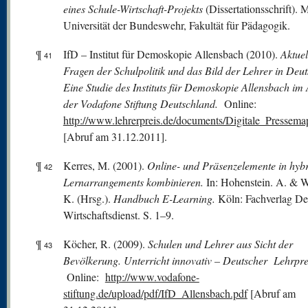
eines Schule-Wirtschaft-Projekts
(Dissertationsschrift).
Universität der Bundeswehr, Fakultät für Pädagogik.
¶
IfD – Institut für Demoskopie Allensbach (2010).
Aktuel
41
Fragen der Schulpolitik und das Bild der Lehrer in Deut
Eine Studie des Instituts für Demoskopie Allensbach im 
der Vodafone Stiftung Deutschland.
Online:
http://www.lehrerpreis.de/documents/Digitale_Pressema
[Abruf am 31.12.2011].
¶
Kerres, M. (2001).
Online- und Präsenzelemente in hyb
42
Lernarrangements kombinieren.
In: Hohenstein. A. & W
K. (Hrsg.).
Handbuch E-Learning.
Köln: Fachverlag De
Wirtschaftsdienst. S. 1–9.
¶
Köcher, R. (2009).
Schulen und Lehrer aus Sicht der
43
Bevölkerung. Unterricht innovativ – Deutscher Lehrpre
Online:
http://www.vodafone-
stiftung.de/upload/pdf/IfD_Allensbach.pdf
[Abruf am