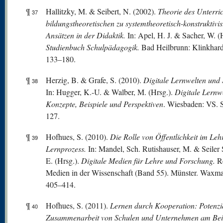
¶
Hallitzky, M. & Seibert, N. (2002).
Theorie des Unterric
37
bildungstheoretischen zu systemtheoretisch-konstruktivis
Ansätzen in der Didaktik.
In: Apel, H. J. & Sacher, W. (
Studienbuch Schulpädagogik.
Bad Heilbrunn: Klinkhard
133–180.
¶
Herzig, B. & Grafe, S. (2010).
Digitale Lernwelten und 
38
In: Hugger, K.-U. & Walber, M. (Hrsg.).
Digitale Lernw
Konzepte, Beispiele und Perspektiven
. Wiesbaden: VS. 
127.
¶
Hofhues, S. (2010).
Die Rolle von Öffentlichkeit im Leh
39
Lernprozess.
In: Mandel, Sch. Rutishauser, M. & Seiler 
E. (Hrsg.).
Digitale Medien für Lehre und Forschung.
R
Medien in der Wissenschaft (Band 55). Münster. Waxma
405–414.
¶
Hofhues, S. (2011).
Lernen durch Kooperation: Potenzi
40
Zusammenarbeit von Schulen und
Unternehmen am Bei