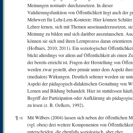
Meinungen normativ durchzusetzen. In dieser
Validierungsfunktion von Öffentlichkeit liegt auch der g
Mehrwert für Lehr-Lern-Kontexte: Hier können Schüler
Lehrer lernen, sich mit Themen auseinanderzusetzen, sic
Meinung zu bilden und sich darüber auszutauschen. Au
können sie sich und ihren Lernprozess daran orientieren
(Hofhues, 2010; 2011). Ein soziologischer Öffentlichkeit
blickt allerdings vor allem auf Öffentlichkeit als einen Z
der bereits erreicht ist. Fragen der Herstellung von Öffen
werden zwar gestellt, aber primär unter dem Aspekt ihre
(medialen) Wirkungen. Deutlich seltener werden sie unt
Aspekt der pädagogisch-didaktischen Gestaltung von Wi
Lernen und Bildung behandelt. Hier ist stattdessen häuf
Begriff der Partizipation oder Aufklärung als pädagogisc
zu lesen (z. B. Oelkers, 1992).
¶
Mit Wilbers (2004) lassen sich neben der öffentlichen 
13
(vgl. oben) drei weitere Komponenten von Öffentlichkei
unterscheiden, die ebenfalls soziologisch, aber eher