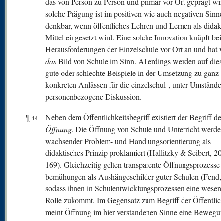
das von Person zu Person und primär vor Ort geprägt wi
solche Prägung ist im positiven wie auch negativen Sinne
denkbar, wenn öffentliches Lehren und Lernen als didak
Mittel eingesetzt wird. Eine solche Innovation knüpft be
Herausforderungen der Einzelschule vor Ort an und hat
das
Bild von Schule im Sinn. Allerdings werden auf die
gute oder schlechte Beispiele in der Umsetzung zu ganz
konkreten Anlässen für die einzelschul-, unter Umständ
personenbezogene Diskussion.
¶
Neben dem Öffentlichkeitsbegriff existiert der Begriff de
14
Öffnung
. Die Öffnung von Schule und Unterricht werde
wachsender Problem- und Handlungsorientierung als
didaktisches Prinzip proklamiert (Hallitzky & Seibert, 2
169). Gleichzeitig gelten transparente Öffnungsprozesse
bemühungen als Aushängeschilder guter Schulen (Fend,
sodass ihnen in Schulentwicklungsprozessen eine wesen
Rolle zukommt. Im Gegensatz zum Begriff der Öffentlic
meint Öffnung im hier verstandenen Sinne eine Bewegu