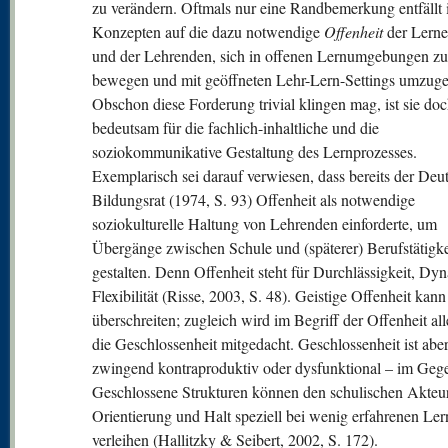
zu verändern. Oftmals nur eine Randbemerkung entfällt 
Konzepten auf die dazu notwendige
Offenheit
der Lern
und der Lehrenden, sich in offenen Lernumgebungen zu
bewegen und mit geöffneten Lehr-Lern-Settings umzug
Obschon diese Forderung trivial klingen mag, ist sie do
bedeutsam für die fachlich-inhaltliche und die
soziokommunikative Gestaltung des Lernprozesses.
Exemplarisch sei darauf verwiesen, dass bereits der Deu
Bildungsrat (1974, S. 93) Offenheit als notwendige
soziokulturelle Haltung von Lehrenden einforderte, um
Übergänge zwischen Schule und (späterer) Berufstätigke
gestalten. Denn Offenheit steht für Durchlässigkeit, Dy
Flexibilität (Risse, 2003, S. 48). Geistige Offenheit kan
überschreiten; zugleich wird im Begriff der Offenheit al
die Geschlossenheit mitgedacht. Geschlossenheit ist aber
zwingend kontraproduktiv oder dysfunktional – im Gege
Geschlossene Strukturen können den schulischen Akteu
Orientierung und Halt speziell bei wenig erfahrenen Le
verleihen (Hallitzky & Seibert, 2002, S. 172).