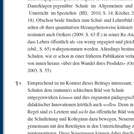
Dauerklagen gegenüber Schule im Allgemeinen und
Unterricht im Speziellen (IfD, 2010, S. 14; Köcher, 2
18). Obschon beide Studien zum Schul- und Lehrerbild 
selten ob ihrer quantitativen Herangehensweise kritisiert
resümiert auch Oelkers (2009, S. 63 ff.) in seiner Re-An
dass Lehrer öffentlich als «zu wenig engagiert und gleic
(ebd., S. 65) wahrgenommen werden. Allerdings besti
Schulen, wie er schon in einer früheren Publikation verla
von innen heraus «über den Wandel ihres Produkts» (Oe
2003, S. 55).
¶
Entsprechend ist im Kontext dieses Beitrags interessant,
9
Schulen dem (mitunter) schlechten Bild von Schule
entgegenwirken
können
und dies zugunsten pädagogisc
didaktischer Innovationen letztlich auch
wollen.
Denn in
Regel sind es Letztere und
nicht
das öffentliche Bild vo
die Schulleitung und Kollegium dazu bewegen, Neueru
gemeinsam mit den Beteiligten in den Unterrichtsalltag 
implementieren. Diese Neuerungen können dabei durch