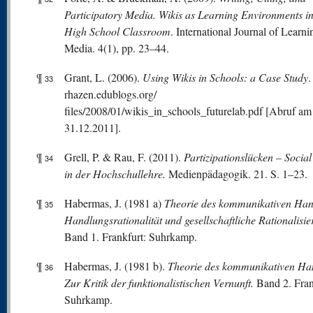
Participatory Media. Wikis as Learning
Environments in
High School Classroom
. International Journal of Learn
Media. 4(1), pp. 23–44.
¶
Grant, L. (2006).
Using Wikis in Schools: a Case Study
.
33
rhazen.edublogs.org/
files/2008/01/wikis_in_schools_futurelab.pdf [Abruf am
31.12.2011].
¶
Grell, P. & Rau, F. (2011).
Partizipationslücken – Socia
34
in der Hochschullehre.
Medienpädagogik. 21. S. 1–23.
¶
Habermas, J. (1981 a)
Theorie des kommunikativen Han
35
Handlungsrationalität und
gesellschaftliche Rationalisi
Band 1. Frankfurt: Suhrkamp.
¶
Habermas, J. (1981 b).
Theorie des kommunikativen Ha
36
Zur Kritik der funktionalistischen Vernunft.
Band 2. Fran
Suhrkamp.