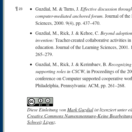
¶
Guzdial, M. & Turns, J.
Effective discussion throug
23
computer-mediated anchored forum.
Journal of the 
Sciences, 2000. 9(4), pp. 437–470.
Guzdial, M., Rick, J. & Kehoe, C.
Beyond adoption
invention:
Teacher-created collaborative activities in
education. Journal of the Learning Sciences, 2001. 1
265–279.
Guzdial, M., Rick, J. & Kerimbaev, B.
Recognizing
supporting roles in CSCW
, in Proceedings of the
conference on Computer supported cooperative wor
Philadelphia, Pennsylvania: ACM, pp. 261–268.
Diese
Einleitung
von
Mark Guzdial
ist lizenziert unter e
Creative Commons Namensnennung-Keine Bearbeitung
Schweiz Lizenz
.