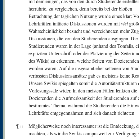
mit demjenigen, das von den durch Studierende erstellte
herrührte, zu vergleichen, denn bereits bei der bloßen
Betrachtung der täglichen Nutzung wurde eines klar: V
Lehrkräften initiierte Diskussionen wurden mit
viel
größe
Wahrscheinlichkeit besucht und verzeichneten mehr Zugr
Diskussionen, die von den Studierenden ausgingen. Die
Studierenden waren in der Lage (anhand des Tonfalls, e
expliziten Unterschrift oder der Platzierung der Seite inn
des Wikis) zu erkennen, welche Seiten von Dozierenden 
worden waren. Auf die insgesamt eher seltenen von Stu
verfassten Diskussionsansätze gab es meistens keine Rea
Unsere Swikis spiegelten somit die Autoritätsstrukturen 
Vorlesungssäle wider. In den meisten Fällen lenkten die
Dozierenden die Aufmerksamkeit der Studierenden auf 
bestimmtes Thema, während die Studierenden die Hinwe
Lehrkräfte entgegennahmen und sich danach richteten.
¶
Möglicherweise noch interessanter ist die Entdeckung, d
11
machten, als wir die Swikis campusweit zur Verfügung st