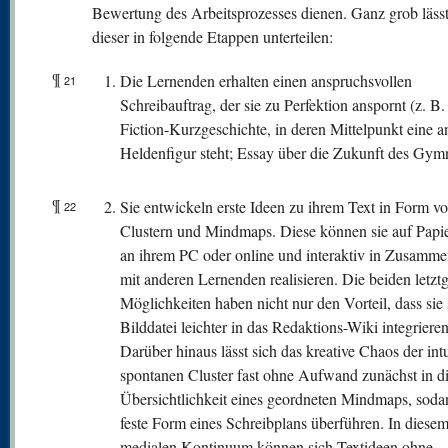
Bewertung des Arbeitsprozesses dienen. Ganz grob lässt
dieser in folgende Etappen unterteilen:
¶
Die Lernenden erhalten einen anspruchsvollen
21
Schreibauftrag, der sie zu Perfektion anspornt (z. B.
Fiction-Kurzgeschichte, in deren Mittelpunkt eine a
Heldenfigur steht; Essay über die Zukunft des Gym
¶
Sie entwickeln erste Ideen zu ihrem Text in Form v
22
Clustern und Mindmaps. Diese können sie auf Papier
an ihrem PC oder online und interaktiv in Zusamme
mit anderen Lernenden realisieren. Die beiden letzt
Möglichkeiten haben nicht nur den Vorteil, dass sie 
Bilddatei leichter in das Redaktions-Wiki integrieren
Darüber hinaus lässt sich das kreative Chaos der intu
spontanen Cluster fast ohne Aufwand zunächst in d
Übersichtlichkeit eines geordneten Mindmaps, sodan
feste Form eines Schreibplans überführen. In diese
medialen Kontinuum können sich Textideen ohne