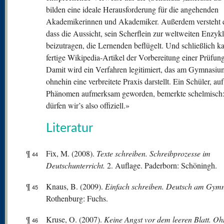
bilden eine ideale Herausforderung für die angehenden
Akademikerinnen und Akademiker. Außerdem versteht e
dass die Aussicht, sein Scherflein zur weltweiten Enzyk
beizutragen, die Lernenden beflügelt. Und schließlich k
fertige Wikipedia-Artikel der Vorbereitung einer Prüfun
Damit wird ein Verfahren legitimiert, das am Gymnasiu
ohnehin eine verbreitete Praxis darstellt. Ein Schüler, auf
Phänomen aufmerksam geworden, bemerkte schelmisch: 
dürfen wir’s also offiziell.»
Literatur
¶
Fix, M. (2008).
Texte schreiben. Schreibprozesse im
44
Deutschunterricht.
2. Auflage. Paderborn: Schöningh.
¶
Knaus, B. (2009).
Einfach schreiben. Deutsch am Gym
45
Rothenburg: Fuchs.
¶
Kruse, O. (2007).
Keine Angst vor dem leeren Blatt. Oh
46