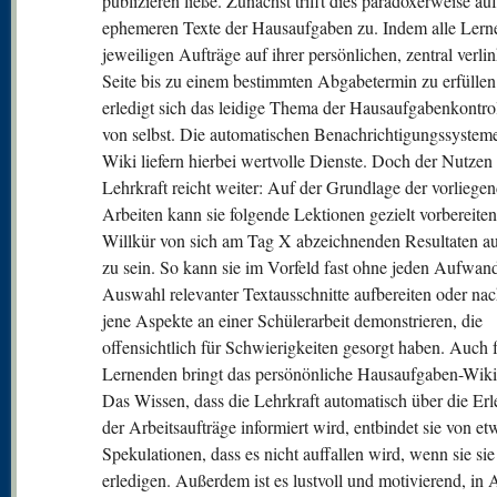
publizieren ließe. Zunächst trifft dies paradoxerweise auf
ephemeren Texte der Hausaufgaben zu. Indem alle Lern
jeweiligen Aufträge auf ihrer persönlichen, zentral verli
Seite bis zu einem bestimmten Abgabetermin zu erfüllen
erledigt sich das leidige Thema der Hausaufgabenkontrol
von selbst. Die automatischen Benachrichtigungssyste
Wiki liefern hierbei wertvolle Dienste. Doch der Nutzen 
Lehrkraft reicht weiter: Auf der Grundlage der vorliege
Arbeiten kann sie folgende Lektionen gezielt vorbereiten,
Willkür von sich am Tag X abzeichnenden Resultaten aus
zu sein. So kann sie im Vorfeld fast ohne jeden Aufwan
Auswahl relevanter Textausschnitte aufbereiten oder na
jene Aspekte an einer Schülerarbeit demonstrieren, die
offensichtlich für Schwierigkeiten gesorgt haben. Auch f
Lernenden bringt das persönönliche Hausaufgaben-Wiki 
Das Wissen, dass die Lehrkraft automatisch über die Er
der Arbeitsaufträge informiert wird, entbindet sie von e
Spekulationen, dass es nicht auffallen wird, wenn sie sie
erledigen. Außerdem ist es lustvoll und motivierend, in 