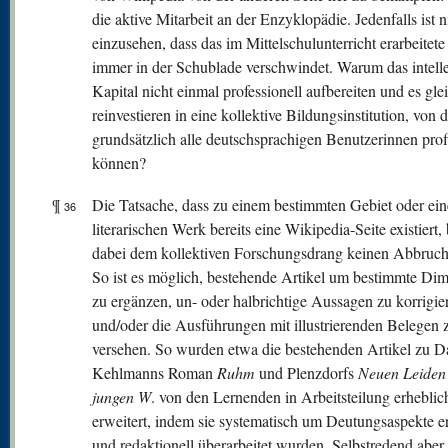
die aktive Mitarbeit an der Enzyklopädie. Jedenfalls ist n
einzusehen, dass das im Mittelschulunterricht erarbeitet
immer in der Schublade verschwindet. Warum das intelle
Kapital nicht einmal professionell aufbereiten und es gl
reinvestieren in eine kollektive Bildungsinstitution, von d
grundsätzlich alle deutschsprachigen Benutzerinnen prof
können?
¶
Die Tatsache, dass zu einem bestimmten Gebiet oder ei
36
literarischen Werk bereits eine Wikipedia-Seite existiert,
dabei dem kollektiven Forschungsdrang keinen Abbruch
So ist es möglich, bestehende Artikel um bestimmte Di
zu ergänzen, un- oder halbrichtige Aussagen zu korrigie
und/oder die Ausführungen mit illustrierenden Belegen 
versehen. So wurden etwa die bestehenden Artikel zu D
Kehlmanns Roman
Ruhm
und Plenzdorfs
Neuen Leiden
jungen W
. von den Lernenden in Arbeitsteilung erheblic
erweitert, indem sie systematisch um Deutungsaspekte e
und redaktionell überarbeitet wurden. Selbstredend aber i