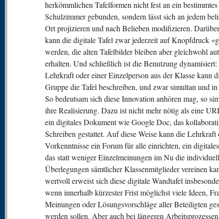
herkömmlichen Tafelformen nicht fest an ein bestimmtes
Schulzimmer gebunden, sondern lässt sich an jedem bel
Ort projizieren und nach Belieben modifizieren. Darübe
kann die digitale Tafel zwar jederzeit auf Knopfdruck «g
werden, die alten Tafelbilder bleiben aber gleichwohl au
erhalten. Und schließlich ist die Benutzung dynamisiert: 
Lehrkraft oder einer Einzelperson aus der Klasse kann d
Gruppe die Tafel beschreiben, und zwar simultan und in 
So bedeutsam sich diese Innovation anhören mag, so simp
ihre Realisierung. Dazu ist nicht mehr nötig als eine U
ein digitales Dokument wie Google Doc, das kollaborati
Schreiben gestattet. Auf diese Weise kann die Lehrkraft
Vorkenntnisse ein Forum für alle einrichten, ein digitale
das statt weniger Einzelmeinungen im Nu die individuel
Überlegungen sämtlicher Klassenmitglieder vereinen ka
wertvoll erweist sich diese digitale Wandtafel insbesond
wenn innerhalb kürzester Frist möglichst viele Ideen, Fr
Meinungen oder Lösungsvorschläge aller Beteiligten ge
werden sollen. Aber auch bei längeren Arbeitsprozessen l