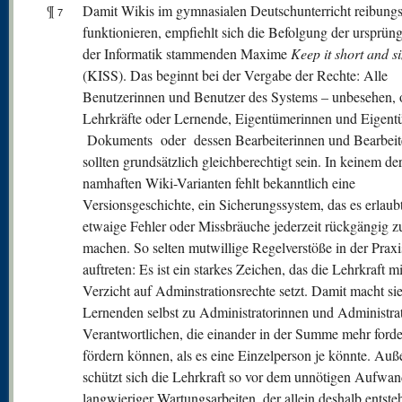
¶
Damit Wikis im gymnasialen Deutschunterricht reibungs
7
funktionieren, empfiehlt sich die Befolgung der ursprüng
der Informatik stammenden Maxime
Keep it short and s
(KISS). Das beginnt bei der Vergabe der Rechte: Alle
Benutzerinnen und Benutzer des Systems – unbesehen, 
Lehrkräfte oder Lernende, Eigentümerinnen und Eigen
Dokuments oder dessen Bearbeiterinnen und Bearbeite
sollten grundsätzlich gleichberechtigt sein. In keinem de
namhaften Wiki-Varianten fehlt bekanntlich eine
Versionsgeschichte, ein Sicherungssystem, das es erlaubt
etwaige Fehler oder Missbräuche jederzeit rückgängig z
machen. So selten mutwillige Regelverstöße in der Praxi
auftreten: Es ist ein starkes Zeichen, das die Lehrkraft m
Verzicht auf Adminstrationsrechte setzt. Damit macht sie
Lernenden selbst zu Administratorinnen und Administra
Verantwortlichen, die einander in der Summe mehr ford
fördern können, als es eine Einzelperson je könnte. Au
schützt sich die Lehrkraft so vor dem unnötigen Aufwa
langwieriger Wartungsarbeiten, der allein deshalb entsteh