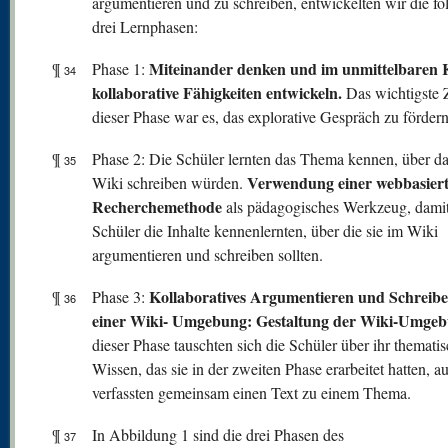
argumentieren und zu schreiben, entwickelten wir die f
drei Lernphasen:
Miteinander denken und im unmittelbaren 
¶
Phase 1:
34
kollaborative Fähigkeiten entwickeln.
Das wichtigste Z
dieser Phase war es, das explorative Gespräch zu fördern
¶
Phase 2: Die Schüler lernten das Thema kennen, über da
35
Verwendung einer webbasier
Wiki schreiben würden.
Recherchemethode
als pädagogisches Werkzeug, damit
Schüler die Inhalte kennenlernten, über die sie im Wiki
argumentieren und schreiben sollten.
Kollaboratives Argumentieren und Schreibe
¶
Phase 3:
36
einer Wiki- Umgebung: Gestaltung der Wiki-Umgeb
dieser Phase tauschten sich die Schüler über ihr themati
Wissen, das sie in der zweiten Phase erarbeitet hatten, a
verfassten gemeinsam einen Text zu einem Thema.
¶
In Abbildung 1 sind die drei Phasen des
37