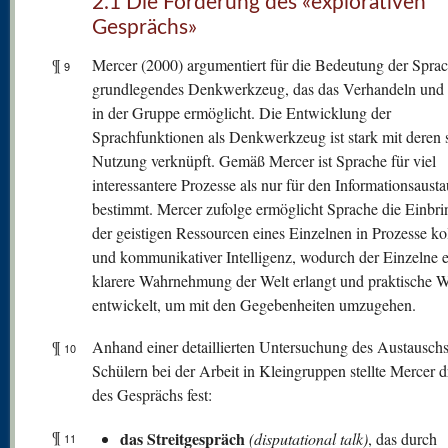
2.1 Die Förderung des «explorativen
Gesprächs»
¶
Mercer (2000) argumentiert für die Bedeutung der Sprac
9
grundlegendes Denkwerkzeug, das das Verhandeln und
in der Gruppe ermöglicht. Die Entwicklung der
Sprachfunktionen als Denkwerkzeug ist stark mit deren s
Nutzung verknüpft. Gemäß Mercer ist Sprache für viel
interessantere Prozesse als nur für den Informationsaust
bestimmt. Mercer zufolge ermöglicht Sprache die Einbr
der geistigen Ressourcen eines Einzelnen in Prozesse kol
und kommunikativer Intelligenz, wodurch der Einzelne 
klarere Wahrnehmung der Welt erlangt und praktische 
entwickelt, um mit den Gegebenheiten umzugehen.
¶
Anhand einer detaillierten Untersuchung des Austauschs
10
Schülern bei der Arbeit in Kleingruppen stellte Mercer d
des Gesprächs fest:
¶
das Streitgespräch
(disputational talk)
, das durch
11