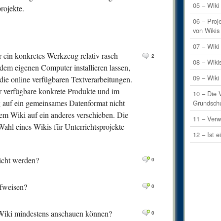
0
Comm
05 – Wiki 
rojekte.
0
Comm
06 – Proj
von Wikis
0
Comm
07 – Wik
0
Comm
ür ein konkretes Werkzeug relativ rasch
2
08 – Wiki
 dem eigenen Computer installieren lassen,
1
Comm
09 – Wiki
 die online verfügbaren Textverarbeitungen.
0
Comm
hr verfügbare konkrete Produkte und im
10 – Die 
2
Comm
g auf ein gemeinsames Datenformat nicht
Grundsch
em Wiki auf ein anderes verschieben. Die
0
Comm
11 – Verw
Wahl eines Wikis für Unterrichtsprojekte
0
Comm
12 – Ist e
0
Comm
eicht werden?
0
0
Comm
0
Comm
ufweisen?
0
0
Comm
0
Comm
s Wiki mindestens anschauen können?
0