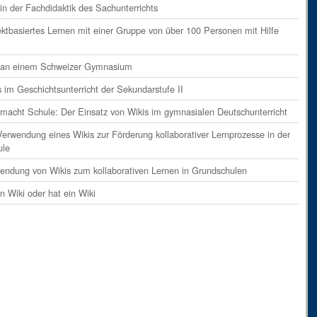
ents
on
Absatz 9
in der Fachdidaktik des Sachunterrichts
ents
on
Absatz 10
ektbasiertes Lernen mit einer Gruppe von über 100 Personen mit Hilfe
ents
on
Absatz 11
i an einem Schweizer Gymnasium
ents
on
Absatz 12
s im Geschichtsunterricht der Sekundarstufe II
ent
on
Absatz 13
 macht Schule: Der Einsatz von Wikis im gymnasialen Deutschunterricht
ents
on
Absatz 14
Verwendung eines Wikis zur Förderung kollaborativer Lernprozesse in der
ents
on
Absatz 15
ule
ents
on
Absatz 16
endung von Wikis zum kollaborativen Lernen in Grundschulen
ents
on
Absatz 17
in Wiki oder hat ein Wiki
ents
on
Absatz 18
ents
on
Absatz 19
ents
on
Absatz 20
ents
on
Absatz 21
ents
on
Absatz 22