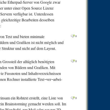
gliche Etherpad-Server von Google zwar
0
Comm
ber unter einer Open Source Lizenz
1
Comm
-Servern verfügbar ist. Unterdessen
gleichzeitige Bearbeiten desselben
:
von Text und bieten minimale
0
ldern und Grafiken ist nicht möglich und
r Struktur und nicht auf dem Layout.
 Grossteil der alltäglich benötigten
0
inden von Bildern und Grafiken. Mit
ie Fussnoten und Inhaltsverzeichnissen
enen Rechner installierte Text¬ver¬arbei-
nsam ein Rohtext erstellt, eine Liste von
0
 ein Brainstorming gemacht werden soll. Im
er Wandtafel, per Mail oder gar per 2D-