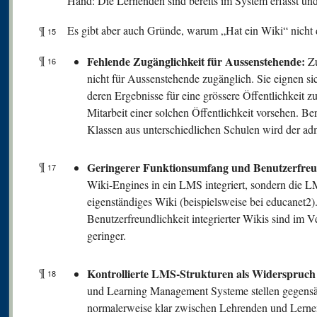
Hand: Die Lernenden sind bereits im System erfasst und
¶
Es gibt aber auch Gründe, warum „Hat ein Wiki“ nicht da
15
¶
Fehlende Zugänglichkeit für Aussenstehende:
Zu
16
nicht für Aussenstehende zugänglich. Sie eignen sic
deren Ergebnisse für eine grössere Öffentlichkeit zu
Mitarbeit einer solchen Öffentlichkeit vorsehen. B
Klassen aus unterschiedlichen Schulen wird der a
¶
Geringerer Funktionsumfang und Benutzerfreun
17
Wiki-Engines in ein LMS integriert, sondern die 
eigenständiges Wiki (beispielsweise bei educanet2
Benutzerfreundlichkeit integrierter Wikis sind im 
geringer.
¶
Kontrollierte LMS-Strukturen als Widerspruch 
18
und Learning Management Systeme stellen gegensä
normalerweise klar zwischen Lehrenden und Lernend