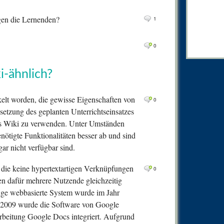
0
Comm
en die Lernenden?
1
0
Comm
0
Comm
0
0
Comm
0
Comm
i-ähnlich?
0
Comm
kelt worden, die gewisse Eigenschaften von
0
2
Comm
setzung des geplanten Unterrichtseinsatzes
0
Comm
ches Wiki zu verwenden. Unter Umständen
0
Comm
nötigte Funktionalitäten besser ab und sind
ar nicht verfügbar sind.
0
Comm
1
Comm
, die keine hypertextartigen Verknüpfungen
0
n dafür mehrere Nutzende gleichzeitig
0
Comm
ige webbasierte System wurde im Jahr
0
Comm
s 2009 wurde die Software von Google
0
Comm
rarbeitung Google Docs integriert. Aufgrund