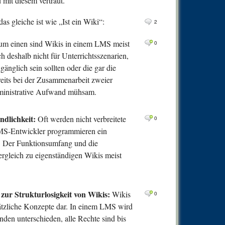
 mit diesem vertraut.
s gleiche ist wie „Ist ein Wiki“:
2
m einen sind Wikis in einem LMS meist
0
h deshalb nicht für Unterrichtsszenarien,
gänglich sein sollten oder die gar die
ereits bei der Zusammenarbeit zweier
dministrative Aufwand mühsam.
dlichkeit:
Oft werden nicht verbreitete
0
LMS-Entwickler programmieren ein
). Der Funktionsumfang und die
Vergleich zu eigenständigen Wikis meist
zur Strukturlosigkeit von Wikis:
Wikis
0
tzliche Konzepte dar. In einem LMS wird
en unterschieden, alle Rechte sind bis