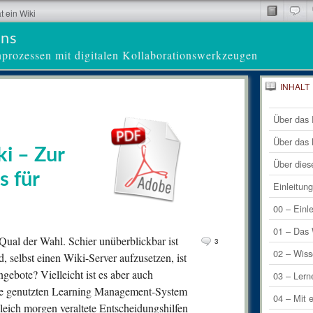
at ein Wiki
ens
nprozessen mit digitalen Kollaborationswerkzeugen
INHALT
27
Letzte 
Com
Über das 
3
Letzte
Comm
Über das
ki – Zur
2
Comm
Über dies
s für
0
Comm
Einleitun
0
Comm
00 – Einl
0
Comm
01 – Das 
 Qual der Wahl. Schier unüberblickbar ist
3
1
Comm
02 – Wiss
 selbst einen Wiki-Server aufzusetzen, ist
gebote? Vielleicht ist es aber auch
0
Comm
03 – Lern
hule genutzten Learning Management-System
0
Comm
04 – Mit 
 gleich morgen veraltete Entscheidungshilfen