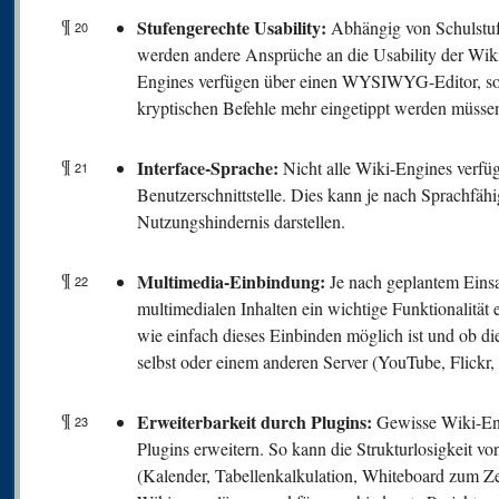
¶
Stufengerechte Usability:
Abhängig von Schulstu
20
werden andere Ansprüche an die Usability der Wiki
Engines verfügen über einen WYSIWYG-Editor, so 
kryptischen Befehle mehr eingetippt werden müsse
¶
Interface-Sprache:
Nicht alle Wiki-Engines verfü
21
Benutzerschnittstelle. Dies kann je nach Sprachfäh
Nutzungshindernis darstellen.
¶
Multimedia-Einbindung:
Je nach geplantem Einsa
22
multimedialen Inhalten ein wichtige Funktionalität e
wie einfach dieses Einbinden möglich ist und ob d
selbst oder einem anderen Server (YouTube, Flickr, e
¶
Erweiterbarkeit durch Plugins:
Gewisse Wiki-Engi
23
Plugins erweitern. So kann die Strukturlosigkeit vo
(Kalender, Tabellenkalkulation, Whiteboard zum Zei