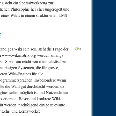
ng steht ein Spezialwerkzeug zur
lichen Philosophie her eher ungeregelt und
en eines Wikis in einem strukturierten LMS
?
tändiges Wiki sein soll, steht die Frage der
0
orm www.wikimatrix.org wurden anfangs
Das Spektrum reicht von minimalistischen
u riesigen Systemen, die für grosse,
tieren Wiki-Engines für alle
Programmiersprachen. Insbesondere wenn
sollte die Wahl gut durchdacht werden, da
nes selten möglich ist und Nutzende nur
x erlernen. Bevor drei konkrete Wiki-
llt werden, nachfolgend einige relevante
ür Lehr- und Lernzwecke: