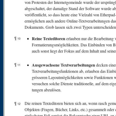
von Protesten der Internetgemeinde wurde der ursprün
abgeschaltet, der damalige Stand der Software wurde a
veröffentlicht, so dass heute eine Vielzahl von Etherpad
ermöglichen auch andere Online-Textverarbeitungen das 
Dokuments. Grob lassen sich zwei Typen unterscheiden
¶
Reine Texteditoren
erlauben nur die Bearbeitung 
10
Formatierungsmöglichkeiten. Das Einbinden von Bi
auch sonst liegt der Fokus auf dem Inhalt und seine
¶
Ausgewachsene Textverarbeitungen
decken einen
11
Textverarbeitungsfunktionen ab, erlauben das Einb
grösseren Layoutmöglichkeiten sowie Funktionen w
versuchen solche Dienste traditionelle, auf dem eig
tungen abzulösen.
¶
Die reinen Texteditoren bieten sich an, wenn rasch gemei
12
Objekten (Fragen, Bücher, Links, etc.) gesammelt oder
einfachsten Fall genügt die Bekanntgabe einer URL an d