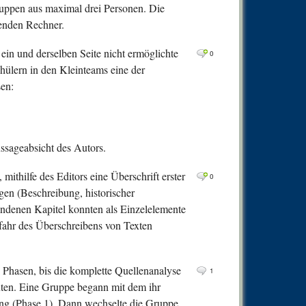
0
Comm
ruppen aus maximal drei Personen. Die
henden Rechner.
0
Comm
0
Comm
 ein und derselben Seite nicht ermöglichte
0
hülern in den Kleinteams eine der
0
Comm
en:
0
Comm
0
Comm
0
Comm
ussageabsicht des Autors.
ithilfe des Editors eine Überschrift erster
0
gen (Beschreibung, historischer
andenen Kapitel konnten als Einzelelemente
efahr des Überschreibens von Texten
i Phasen, bis die komplette Quellenanalyse
1
nuten. Eine Gruppe begann mit dem ihr
ung (Phase 1). Dann wechselte die Gruppe