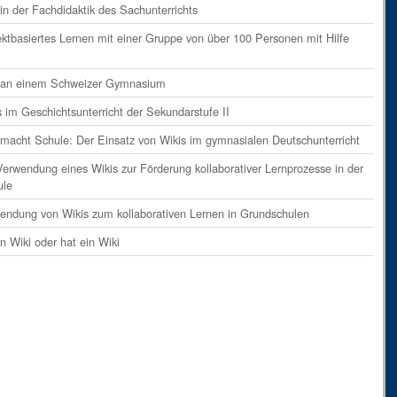
ents
on
Absatz 9
in der Fachdidaktik des Sachunterrichts
ent
on
Absatz 10
ektbasiertes Lernen mit einer Gruppe von über 100 Personen mit Hilfe
ent
on
Absatz 11
i an einem Schweizer Gymnasium
ents
on
Absatz 12
s im Geschichtsunterricht der Sekundarstufe II
ents
on
Absatz 13
 macht Schule: Der Einsatz von Wikis im gymnasialen Deutschunterricht
ents
on
Absatz 14
Verwendung eines Wikis zur Förderung kollaborativer Lernprozesse in der
ents
on
Absatz 15
ule
ents
on
Absatz 16
endung von Wikis zum kollaborativen Lernen in Grundschulen
ents
on
Absatz 17
in Wiki oder hat ein Wiki
ents
on
Absatz 18
ents
on
Absatz 19
ents
on
Absatz 20
ents
on
Absatz 21
ents
on
Absatz 22