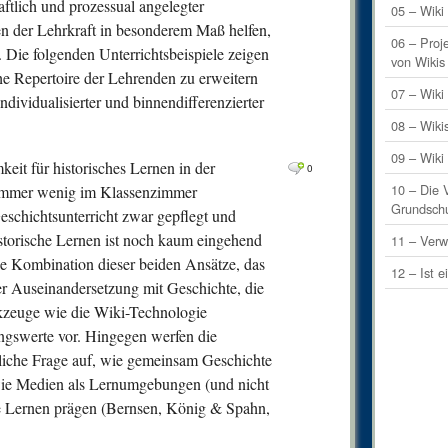
ftlich und prozessual angelegter
0
Comm
05 – Wiki 
n der Lehrkraft in besonderem Maß helfen,
1
Comm
06 – Proj
n. Die folgenden Unterrichtsbeispiele zeigen
von Wikis
1
Comm
he Repertoire der Lehrenden zu erweitern
07 – Wik
dividualisierter und binnendifferenzierter
0
Comm
08 – Wiki
0
Comm
09 – Wiki
keit für historisches Lernen in der
0
Comm
0
10 – Die 
ch immer wenig im Klassenzimmer
0
Comm
Grundsch
schichtsunterricht zwar gepflegt und
0
Comm
istorische Lernen ist noch kaum eingehend
11 – Verw
e Kombination dieser beiden Ansätze, das
0
Comm
12 – Ist e
er Auseinandersetzung mit Geschichte, die
0
Comm
rkzeuge wie die Wiki-Technologie
0
Comm
ungswerte vor. Hingegen werfen die
liche Frage auf, wie gemeinsam Geschichte
0
Comm
wie Medien als Lernumgebungen (und nicht
0
Comm
he Lernen prägen (Bernsen, König & Spahn,
0
Comm