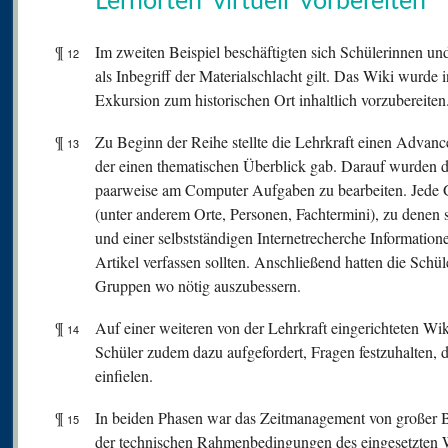
Lernorten virtuell vorbereiten
¶
Im zweiten Beispiel beschäftigten sich Schülerinnen un
12
als Inbegriff der Materialschlacht gilt. Das Wiki wurde 
Exkursion zum historischen Ort inhaltlich vorzubereiten
¶
Zu Beginn der Reihe stellte die Lehrkraft einen Advance
13
der einen thematischen Überblick gab. Darauf wurden d
paarweise am Computer Aufgaben zu bearbeiten. Jede G
(unter anderem Orte, Personen, Fachtermini), zu denen
und einer selbstständigen Internetrecherche Informati
Artikel verfassen sollten. Anschließend hatten die Schü
Gruppen wo nötig auszubessern.
¶
Auf einer weiteren von der Lehrkraft eingerichteten Wi
14
Schüler zudem dazu aufgefordert, Fragen festzuhalten, d
einfielen.
¶
In beiden Phasen war das Zeitmanagement von großer 
15
der technischen Rahmenbedingungen des eingesetzten W