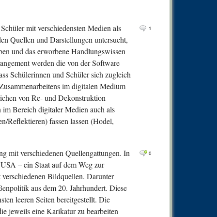
0
Comm
0
Comm
Schüler mit verschiedensten Medien als
1
0
Comm
den Quellen und Darstellungen untersucht,
eben und das erworbene Handlungswissen
0
Comm
Arrangement werden die von der Software
0
Comm
dass Schülerinnen und Schüler sich zugleich
0
Comm
 Zusammenarbeitens im digitalen Medium
eichen von Re- und Dekonstruktion
0
Comm
h im Bereich digitaler Medien auch als
0
Comm
n/Reflektieren) fassen lassen (Hodel,
0
Comm
0
Comm
ng mit verschiedenen Quellengattungen. In
0
0
Comm
e USA – ein Staat auf dem Weg zur
0
Comm
t verschiedenen Bildquellen. Darunter
enpolitik aus dem 20. Jahrhundert. Diese
0
Comm
en leeren Seiten bereitgestellt. Die
0
Comm
ie jeweils eine Karikatur zu bearbeiten