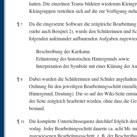
hatten. Die einzelnen Teams bildeten wiederum Kleing
Kleingruppen verteilten sich auf die zur Verfügung ste
¶
Da die eingesetzte Software die zeitgleiche Bearbeitung
7
(siehe auch Beispiel 2), wurde den Schülerinnen und Sc
folgenden aufeinander aufbauenden Aufgaben zugewies
Beschreibung der Karikatur,
Erläuterung des historischen Hintergrunds sowie
Interpretation der Symbole mit einer Klärung der A
¶
Dabei wurden die Schülerinnen und Schüler angehalten, m
9
Ordnung für den jeweiligen Bearbeitungsschritt einzufü
Hintergrund, Deutung). Die so auf der Wiki-Seite entst
der Seite zeitgleich bearbeitet werden, ohne dass die G
bestand.
¶
Die komplette Unterrichtssequenz durchlief folglich dre
10
vorlag. Jeder Bearbeitungsschritt dauerte ca. acht Mi- 
zugewiesenen Bearbeitungsschritt, z. B. der Beschreib