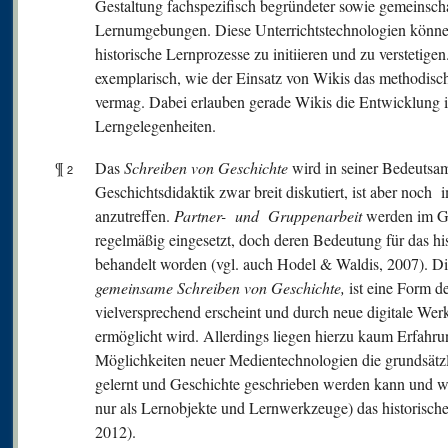
Gestaltung fachspezifisch begründeter sowie gemeinscha
Lernumgebungen. Diese Unterrichtstechnologien könne
historische Lernprozesse zu initiieren und zu verstetige
exemplarisch, wie der Einsatz von Wikis das methodisc
vermag. Dabei erlauben gerade Wikis die Entwicklung in
Lerngelegenheiten.
¶
Das
Schreiben von Geschichte
wird in seiner Bedeutsam
2
Geschichtsdidaktik zwar breit diskutiert, ist aber no
anzutreffen.
Partner- und Gruppenarbeit
werden im Ge
regelmäßig eingesetzt, doch deren Bedeutung für das h
behandelt worden (vgl. auch Hodel & Waldis, 2007). Di
gemeinsame Schreiben von Geschichte,
ist eine Form d
vielversprechend erscheint und durch neue digitale We
ermöglicht wird. Allerdings liegen hierzu kaum Erfahr
Möglichkeiten neuer Medientechnologien die grundsätz
gelernt und Geschichte geschrieben werden kann und 
nur als Lernobjekte und Lernwerkzeuge) das historisc
2012).