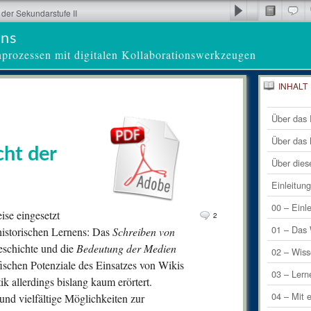
 der Sekundarstufe II
ens
nprozessen mit digitalen Kollaborationswerkzeugen
INHALT
21
Letzte 
Com
Über das 
2
Letzte
Comm
Über das
cht der
0
Comm
Über dies
0
Comm
Einleitun
0
Comm
00 – Einl
ise eingesetzt
2
1
Comm
01 – Das 
historischen Lernens: Das
Schrei
ben von
eschichte und die
Bedeutung der Medien
0
Comm
02 – Wiss
fischen Potenziale des Einsatzes von Wikis
0
Comm
03 – Lern
k allerdings bislang kaum erörtert.
0
Comm
04 – Mit 
und vielfältige Möglichkeiten zur