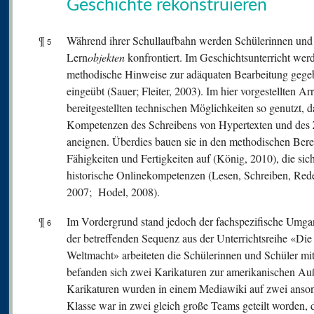
Geschichte rekonstruieren
¶
Während ihrer Schullaufbahn werden Schülerinnen und 
5
Lern
objekten
konfrontiert. Im Geschichtsunterricht wer
methodische Hinweise zur adäquaten Bearbeitung geg
eingeübt (Sauer; Fleiter, 2003). Im hier vorgestellten 
bereitgestellten technischen Möglichkeiten so genutzt, 
Kompetenzen des Schreibens von Hypertexten und des
aneignen. Überdies bauen sie in den methodischen Ber
Fähigkeiten und Fertigkeiten auf (König, 2010), die sic
historische Onlinekompetenzen (Lesen, Schreiben, Rede
2007; Hodel, 2008).
¶
Im Vordergrund stand jedoch der fachspezifische Umga
6
der betreffenden Sequenz aus der Unterrichtsreihe «Di
Weltmacht» arbeiteten die Schülerinnen und Schüler mi
befanden sich zwei Karikaturen zur amerikanischen Auß
Karikaturen wurden in einem Mediawiki auf zwei ansonst
Klasse war in zwei gleich große Teams geteilt worden, d