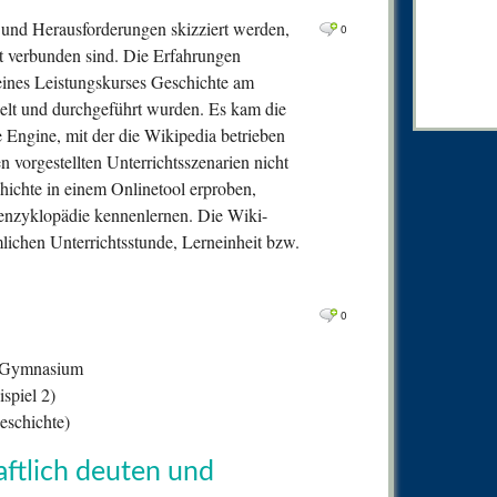
0
Comm
 und Herausforderungen skizziert werden,
0
0
Comm
ht verbunden sind. Die Erfahrungen
 eines Leistungskurses Geschichte am
2
Comm
lt und durchgeführt wurden. Es kam die
0
Comm
 Engine, mit der die Wikipedia betrieben
0
Comm
 vorgestellten Unterrichtsszenarien nicht
hichte in einem Onlinetool erproben,
0
Comm
enzyklopädie kennenlernen. Die Wiki-
0
Comm
ichen Unterrichtsstunde, Lerneinheit bzw.
0
Comm
0
Comm
0
0
Comm
1
Comm
: Gymnasium
ispiel 2)
0
Comm
eschichte)
1
Comm
aftlich deuten und
3
Comm