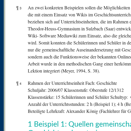
¶
An zwei konkreten Beispielen sollen die Möglichkeiten
3
die mit einem Einsatz von Wikis im Geschichtsunterric
beziehen sich auf Unterrichtseinheiten, die im Rahmen
Theodor-Heuss-Gymnasium in Sulzbach (Saar) entwicke
Wiki- Software Mediawiki zum Einsatz, also die gleiche
wird. Somit konnten die Schülerinnen und Schüler in den
nur die gemeinschaftliche Auseinandersetzung mit Gesc
sondern auch die Funktionsweise der bekannten Online
Arbeit wurde in den methodischen Gang einer herkömml
Lektion integriert (Meyer, 1994, S. 38).
¶
Rahmen der Unterrichtseinheit Fach: Geschichte
4
Schuljahr: 2006/07 Klassenstufe: Oberstufe 12/1312
Klassenstärke: 15 Schülerinnen und Schüler Schultyp
Anzahl der Unterrichtsstunden: 2 h (Beispiel 1); 4 h (Be
Beteiligte Lehrkraft: Alexander König (Fachlehrer für G
1 Beispiel 1: Quellen gemeinsch