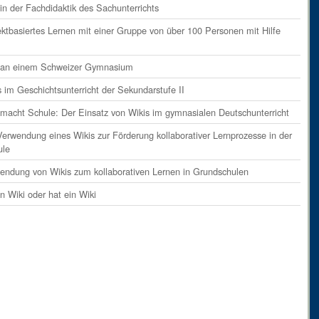
ents
on
Absatz 9
in der Fachdidaktik des Sachunterrichts
ents
on
Absatz 10
ektbasiertes Lernen mit einer Gruppe von über 100 Personen mit Hilfe
ents
on
Absatz 11
i an einem Schweizer Gymnasium
ents
on
Absatz 12
s im Geschichtsunterricht der Sekundarstufe II
ents
on
Absatz 13
 macht Schule: Der Einsatz von Wikis im gymnasialen Deutschunterricht
ents
on
Absatz 14
Verwendung eines Wikis zur Förderung kollaborativer Lernprozesse in der
ent
on
Absatz 15
ule
ents
on
Absatz 16
endung von Wikis zum kollaborativen Lernen in Grundschulen
ent
on
Absatz 17
in Wiki oder hat ein Wiki
ents
on
Absatz 18
ents
on
Absatz 19
ents
on
Absatz 20
ents
on
Absatz 21
ents
on
Absatz 22