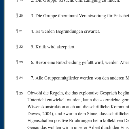
¶
Die Gruppe übernimmt Verantwortung für Entsche
20
¶
Es werden Begründungen erwartet.
21
¶
Kritik wird akzeptiert.
22
¶
Bevor eine Entscheidung gefällt wird, werden Altern
23
¶
Alle Gruppenmitglieder werden von den anderen Mi
24
¶
Obwohl die Regeln, die das explorative Gespräch begüns
25
Unterricht entwickelt wurden, kann die so erreichte ge
Wissenskonstruktion auch auf die schriftliche Kommu
Dawes, 2004), und zwar in dem Sinne, dass schriftlich
Eigenschaften positive Erfahrungen beim kollektiven 
Genau das wollten wir in unserer Arbeit durch den Einsa