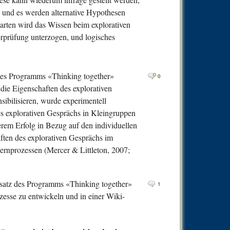
0
Comm
gt, und es werden alternative Hypothesen
0
Comm
arten wird das Wissen beim explorativen
rprüfung unterzogen, und logisches
0
Comm
0
Comm
0
Comm
es Programms «Thinking together»
0
0
Comm
 die Eigenschaften des explorativen
ibilisieren, wurde experimentell
0
Comm
s explorativen Gesprächs in Kleingruppen
0
Comm
em Erfolg in Bezug auf den individuellen
0
Comm
ften des explorativen Gesprächs im
rnprozessen (Mercer & Littleton, 2007;
0
Comm
0
Comm
Ansatz des Programms «Thinking together»
1
0
Comm
zesse zu entwickeln und in einer Wiki-
0
Comm
0
Comm