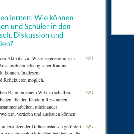
0
Comm
0
Comm
en lernen: Wie können
0
Comm
en und Schüler in den
0
Comm
sch, Diskussion und
1
Comm
den?
0
Comm
ven Aktivität zur Wissensgenerierung in
0
0
Comm
n Austausch ein «dialogischer Raum»
0
Comm
eln können. In diesem
 Reflektieren möglich.
0
Comm
0
Comm
schen Raum in einem Wiki zu schaffen,
0
0
Comm
rbeiten, die den Kindern Ressourcen,
 zusammenarbeiten, miteinander
0
Comm
weitern, vertiefen und ausbauen können.
0
Comm
n unterstützender Onlineaustausch gefördert
0
0
Comm
r Ansicht nach Aktivitäten beinhalten, die