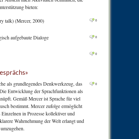
0
Comm
nterstützung bieten:
1
Comm
y talk) (Mercer, 2000)
0
0
Comm
0
Comm
gisch aufgebaute Dialoge
0
0
Comm
0
Comm
0
0
Comm
Gesprächs»
0
Comm
0
Comm
ache als grundlegendes Denkwerkzeug, das
0
Die Entwicklung der Sprachfunktionen als
0
Comm
nüpft. Gemäß Mercer ist Sprache für viel
0
Comm
tausch bestimmt. Mercer zufolge ermöglicht
0
Comm
 Einzelnen in Prozesse kollektiver und
 klarere Wahrnehmung der Welt erlangt und
0
Comm
n umzugehen.
0
Comm