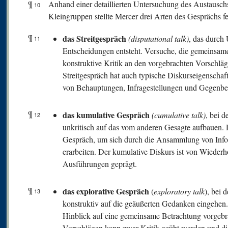
¶
Anhand einer detaillierten Untersuchung des Austauschs
10
Kleingruppen stellte Mercer drei Arten des Gesprächs fe
¶
das Streitgespräch
(disputational talk)
, das durch
11
Entscheidungen entsteht. Versuche, die gemeinsa
konstruktive Kritik an den vorgebrachten Vorschl
Streitgespräch hat auch typische Diskurseigenschaf
von Behauptungen, Infragestellungen und Gegenb
¶
das kumulative Gespräch
(cumulative talk)
, bei 
12
unkritisch auf das vom anderen Gesagte aufbauen.
Gespräch, um sich durch die Ansammlung von Inf
erarbeiten. Der kumulative Diskurs ist von Wieder
Ausführungen geprägt.
¶
das explorative Gespräch
(
exploratory talk
), bei 
13
konstruktiv auf die geäußerten Gedanken eingehe
Hinblick auf eine gemeinsame Betrachtung vorgeb
Vorschlägen kann zwar Kritik geübt werden und di