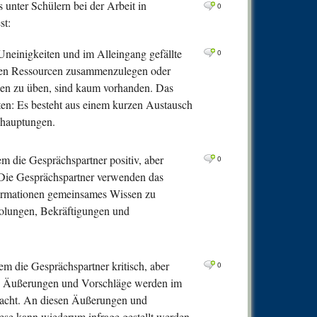
 unter Schülern bei der Arbeit in
0
Comm
0
st:
0
Comm
0
Comm
 Uneinigkeiten und im Alleingang gefällte
0
men Ressourcen zusammenzulegen oder
0
Comm
ägen zu üben, sind kaum vorhanden. Das
0
Comm
ten: Es besteht aus einem kurzen Austausch
0
Comm
ehauptungen.
0
Comm
dem die Gesprächspartner positiv, aber
0
0
Comm
 Die Gesprächspartner verwenden das
0
Comm
ormationen gemeinsames Wissen zu
holungen, Bekräftigungen und
0
Comm
0
Comm
0
Comm
dem die Gesprächspartner kritisch, aber
0
0
Comm
n. Äußerungen und Vorschläge werden im
racht. An diesen Äußerungen und
0
Comm
ese kann wiederum infrage gestellt werden,