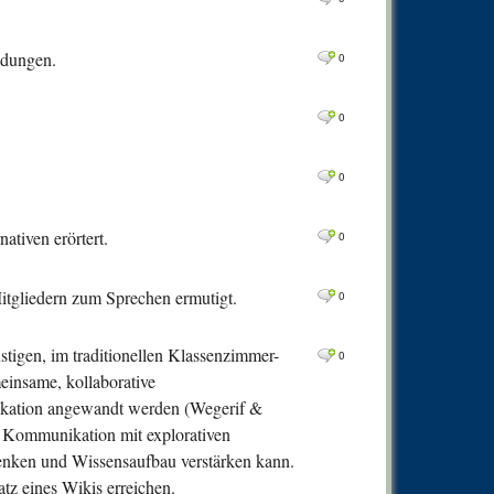
0
Comm
0
Comm
idungen.
0
0
Comm
0
Comm
0
0
Comm
0
0
Comm
0
Comm
ativen erörtert.
0
0
Comm
0
Comm
tgliedern zum Sprechen ermutigt.
0
0
Comm
tigen, im traditionellen Klassenzimmer-
0
0
Comm
meinsame, kollaborative
0
Comm
nikation angewandt werden (Wegerif &
e Kommunikation mit explorativen
0
Comm
Denken und Wissensaufbau verstärken kann.
0
Comm
tz eines Wikis erreichen.