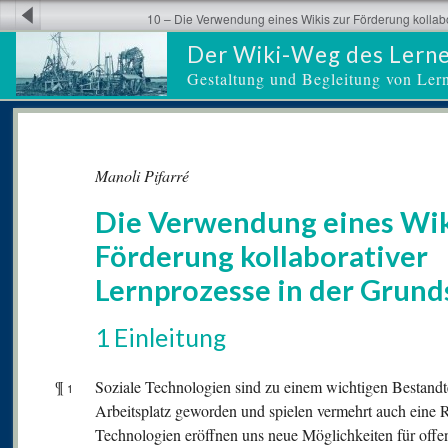
10 – Die Verwendung eines Wikis zur Förderung kollab
Der Wiki-Weg des Lern
Gestaltung und Begleitung von Ler
Manoli Pifarré
Die Verwendung eines Wik
Förderung kollaborativer
Lernprozesse in der Grund
1 Einleitung
¶
Soziale Technologien sind zu einem wichtigen Bestandte
1
Arbeitsplatz geworden und spielen vermehrt auch eine 
Technologien eröffnen uns neue Möglichkeiten für offe