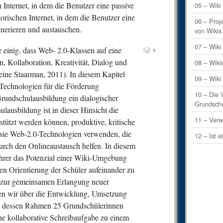
n Internet, in dem die Benutzer eine passive
0
Comm
05 – Wiki 
torischen Internet, in dem die Benutzer eine
0
Comm
06 – Proj
nerieren und austauschen.
von Wikis
0
Comm
07 – Wik
 einig, dass Web- 2.0-Klassen auf eine
1
0
Comm
on, Kollaboration, Kreativität, Dialog und
08 – Wiki
0
Comm
leine Staarman, 2011). In diesem Kapitel
09 – Wiki
0
Comm
-Technologien für die Förderung
10 – Die 
Grundschulausbildung ein dialogischer
1
Comm
Grundsch
lausbildung ist in dieser Hinsicht die
0
Comm
11 – Verw
stützt werden können, produktive, kritische
1
Comm
n sie Web-2.0-Technologien verwenden, die
12 – Ist e
rch den Onlineaustausch helfen. In diesem
0
Comm
ehrer das Potenzial einer Wiki-Umgebung
0
Comm
en Orientierung der Schüler aufeinander zu
0
Comm
» zur gemeinsamen Erlangung neuer
en wir über die Entwicklung, Umsetzung
0
Comm
 in dessen Rahmen 25 Grundschülerinnen
0
Comm
ne kollaborative Schreibaufgabe zu einem