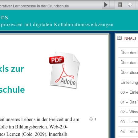
orativer Lernprozesse in der Grundschule
ens
nprozessen mit digitalen Kollaborationswerkzeugen
INHALT
19
Letzte 
Com
Über das 
1
Letzte
Comm
Über das
is zur
1
Comm
Über dies
0
Comm
Einleitun
schule
0
Comm
00 – Einl
0
Comm
01 – Das 
0
Comm
02 – Wiss
il unseres Lebens in der Freizeit und am
1
0
Comm
03 – Lern
Rolle im Bildungsbereich. Web-2.0-
0
Comm
04 – Mit 
nes Lernen (Cole, 2009). Innerhalb