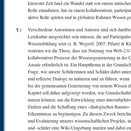
kürzester Zeit fand ein Wandel statt von einem statische
Rolle einnahmen, hin zu einem kollaborativen, partizipa
aktive Rolle spielen und in globalem Rahmen Wissen ge
¶
Verschiedene Autorinnen und Autoren sind sich darüber
2
Lernkultur ausgerichtet sein müssen, die auf Partizipati
Wissensbildung setzt (z. B. Wegerif, 2007; Pifarré & K
vertreten wir die These, dass zur Nutzung von Web-2.0
kollaborativer Prozesse der Wissensgenerierung in der 
Ansatz erforderlich ist. Ein Hauptthema in der Grundschu
Frage, wie unsere Schülerinnen und Schüler dabei unter
und reflexive Dialoge zu initiieren und zu führen, wen
bei der gemeinsamen Generierung von neuem Wissen du
Kapitel soll daher aufgezeigt werden, wie Grundschull
nutzen können, um die Entwicklung einer intersubjektiv
fördern und die Schaffung eines «dialogischen Raums
Erkenntnisse zu begünstigen. Zu diesem Zweck bericht
und Evaluierung unseres wissenschaftlichen Projekts,
und ‑schüler eine Wiki-Umgebung nutzten und dabei ei