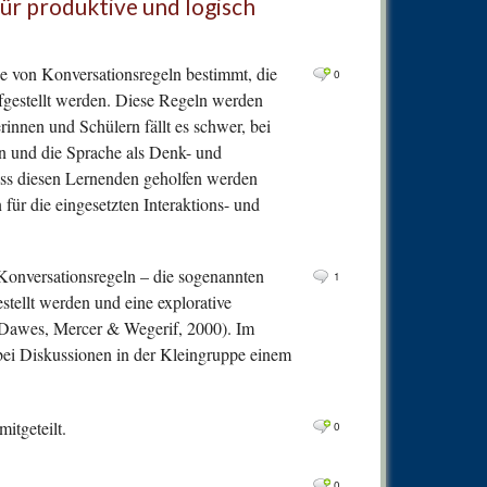
ür produktive und logisch
0
Comm
0
Comm
e von Konversationsregeln bestimmt, die
0
0
Comm
gestellt werden. Diese Regeln werden
0
Comm
rinnen und Schülern fällt es schwer, bei
0
Comm
n und die Sprache als Denk- und
ass diesen Lernenden geholfen werden
0
Comm
ür die eingesetzten Interaktions- und
0
Comm
0
Comm
Konversationsregeln – die sogenannten
1
0
Comm
stellt werden und eine explorative
0
Comm
 Dawes, Mercer & Wegerif, 2000). Im
 bei Diskussionen in der Kleingruppe einem
0
Comm
0
Comm
itgeteilt.
0
Comm
0
0
Comm
0