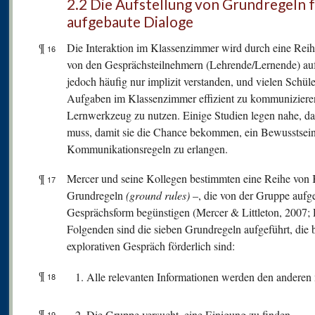
2.2 Die Aufstellung von Grundregeln f
aufgebaute Dialoge
¶
Die Interaktion im Klassenzimmer wird durch eine Reih
16
von den Gesprächsteilnehmern (Lehrende/Lernende) auf
jedoch häufig nur implizit verstanden, und vielen Schüle
Aufgaben im Klassenzimmer effizient zu kommuniziere
Lernwerkzeug zu nutzen. Einige Studien legen nahe, d
muss, damit sie die Chance bekommen, ein Bewusstsein f
Kommunikationsregeln zu erlangen.
¶
Mercer und seine Kollegen bestimmten eine Reihe von 
17
Grundregeln
(ground rules)
–, die von der Gruppe aufge
Gesprächsform begünstigen (Mercer & Littleton, 2007;
Folgenden sind die sieben Grundregeln aufgeführt, die
explorativen Gespräch förderlich sind:
¶
Alle relevanten Informationen werden den anderen m
18
¶
Die Gruppe versucht, eine Einigung zu finden.
19