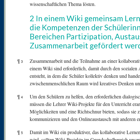
wissenschaftlichen Thema lösten.
2 In einem Wiki gemeinsam Lern
die Kompetenzen der Schülerinn
Bereichen Partizipation, Austau
Zusammenarbeit gefördert wer
¶
Zusammenarbeit und die Teilnahme an einer kollaborati
3
einem Wiki sind erforderlich, damit durch den soziale
entsteht, in dem die Schüler kollektiv denken und hand
zwischenmenschlichen Raum wird kreatives Denken und
¶
Um den Schülern zu helfen, den erforderlichen dialogi
4
müssen die Lehrer Wiki-Projekte für den Unterricht era
Möglichkeiten und eine Richtschnur bieten, sodass sie
kommunizieren und den Onlineaustausch mit anderen er
¶
Damit im Wiki ein produktiver, das kollaborative Lerne
5
wird, sollten Wiki-Projekte im Grundschulbereich unsere