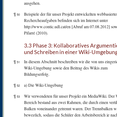
ausgehen.
¶
Beispiele der für unser Projekt entwickelten webbasierte
50
Rechercheaufgaben befinden sich im Internet unter
http://www.contic.udl.cat/en [Abruf am 07.08.2012] sow
Pifarré (2010).
3.3 Phase 3: Kollaboratives Argument
und Schreiben in einer Wiki-Umgebun
¶
In diesem Abschnitt beschreiben wir die von uns eingeri
51
Wiki-Umgebung sowie den Beitrag des Wikis zum
Bildungserfolg.
¶
a) Die Wiki-Umgebung
52
¶
Wir verwendeten für unser Projekt ein MediaWiki. Der 
53
Bereich bestand aus zwei Rahmen, die durch einen verti
Balken voneinander getrennt waren. Der Trennbalken w
beweglich, sodass die Schüler den Arbeitsbereich je nac