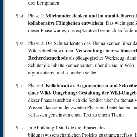
drei Lernphasen:
Miteinander denken und im unmittelbaren 
¶
Phase 1:
34
kollaborative Fähigkeiten entwickeln.
Das wichtigste Z
dieser Phase war es, das explorative Gespräch zu fördern
¶
Phase 2: Die Schüler lernten das Thema kennen, über da
35
Verwendung einer webbasier
Wiki schreiben würden.
Recherchemethode
als pädagogisches Werkzeug, damit
Schüler die Inhalte kennenlernten, über die sie im Wiki
argumentieren und schreiben sollten.
Kollaboratives Argumentieren und Schreibe
¶
Phase 3:
36
einer Wiki- Umgebung: Gestaltung der Wiki-Umgeb
dieser Phase tauschten sich die Schüler über ihr themati
Wissen, das sie in der zweiten Phase erarbeitet hatten, a
verfassten gemeinsam einen Text zu einem Thema.
¶
In Abbildung 1 sind die drei Phasen des
37
bildungswissenschaftlichen Projekts zusammengefasst. 