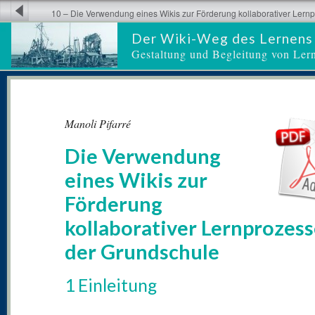
10 – Die Verwendung eines Wikis zur Förderung kollaborativer Lernp
Grundschule
Der Wiki-Weg des Lernens
Gestaltung und Begleitung von Ler
Manoli Pifarré
Die Verwendung
eines Wikis zur
Förderung
kollaborativer Lernprozess
der Grundschule
1 Einleitung