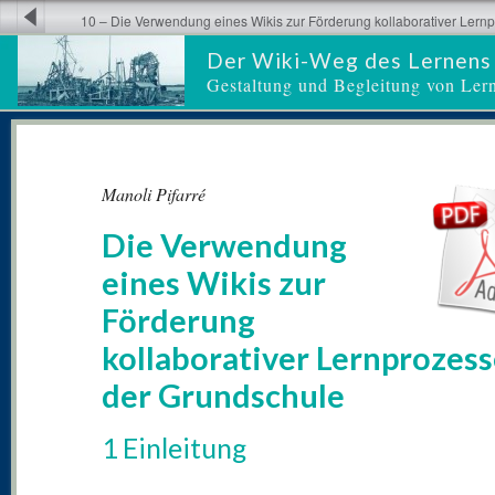
10 – Die Verwendung eines Wikis zur Förderung kollaborativer Lernp
Grundschule
Der Wiki-Weg des Lernens
Gestaltung und Begleitung von Ler
Manoli Pifarré
Die Verwendung
eines Wikis zur
Förderung
kollaborativer Lernprozess
der Grundschule
1 Einleitung