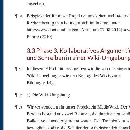
ausgehen.
¶
Beispiele der für unser Projekt entwickelten webbasierte
50
Rechercheaufgaben befinden sich im Internet unter
http://www.contic.udl.cat/en [Abruf am 07.08.2012] sow
Pifarré (2010).
3.3 Phase 3: Kollaboratives Argument
und Schreiben in einer Wiki-Umgebun
¶
In diesem Abschnitt beschreiben wir die von uns eingeri
51
Wiki-Umgebung sowie den Beitrag des Wikis zum
Bildungserfolg.
¶
a) Die Wiki-Umgebung
52
¶
Wir verwendeten für unser Projekt ein MediaWiki. Der 
53
Bereich bestand aus zwei Rahmen, die durch einen verti
Balken voneinander getrennt waren. Der Trennbalken w
beweglich, sodass die Schüler den Arbeitsbereich je nac