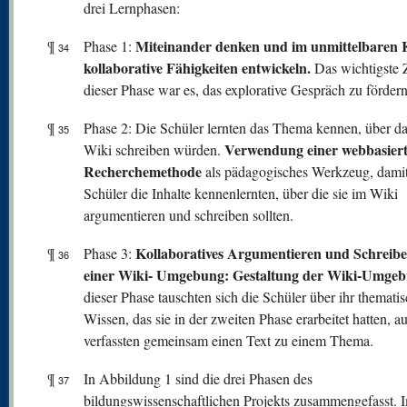
drei Lernphasen:
Miteinander denken und im unmittelbaren 
¶
Phase 1:
34
kollaborative Fähigkeiten entwickeln.
Das wichtigste Z
dieser Phase war es, das explorative Gespräch zu fördern
¶
Phase 2: Die Schüler lernten das Thema kennen, über da
35
Verwendung einer webbasier
Wiki schreiben würden.
Recherchemethode
als pädagogisches Werkzeug, damit
Schüler die Inhalte kennenlernten, über die sie im Wiki
argumentieren und schreiben sollten.
Kollaboratives Argumentieren und Schreibe
¶
Phase 3:
36
einer Wiki- Umgebung: Gestaltung der Wiki-Umgeb
dieser Phase tauschten sich die Schüler über ihr themati
Wissen, das sie in der zweiten Phase erarbeitet hatten, a
verfassten gemeinsam einen Text zu einem Thema.
¶
In Abbildung 1 sind die drei Phasen des
37
bildungswissenschaftlichen Projekts zusammengefasst. 