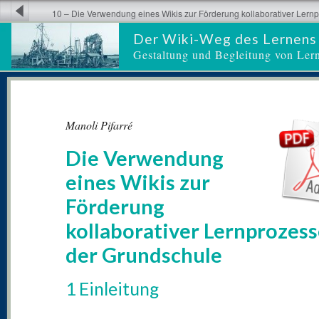
10 – Die Verwendung eines Wikis zur Förderung kollaborativer Lernp
Grundschule
Der Wiki-Weg des Lernens
Gestaltung und Begleitung von Ler
Manoli Pifarré
Die Verwendung
eines Wikis zur
Förderung
kollaborativer Lernprozess
der Grundschule
1 Einleitung