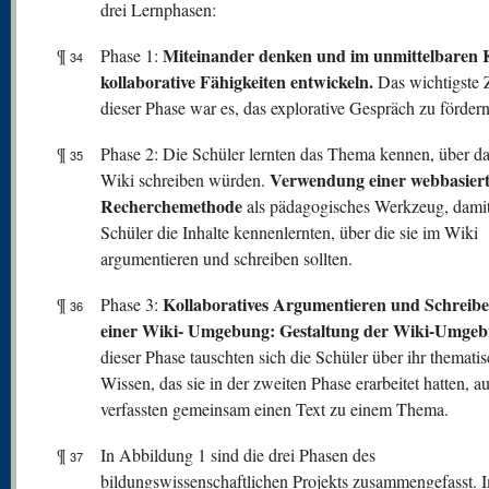
drei Lernphasen:
Miteinander denken und im unmittelbaren 
¶
Phase 1:
34
kollaborative Fähigkeiten entwickeln.
Das wichtigste Z
dieser Phase war es, das explorative Gespräch zu fördern
¶
Phase 2: Die Schüler lernten das Thema kennen, über da
35
Verwendung einer webbasier
Wiki schreiben würden.
Recherchemethode
als pädagogisches Werkzeug, damit
Schüler die Inhalte kennenlernten, über die sie im Wiki
argumentieren und schreiben sollten.
Kollaboratives Argumentieren und Schreibe
¶
Phase 3:
36
einer Wiki- Umgebung: Gestaltung der Wiki-Umgeb
dieser Phase tauschten sich die Schüler über ihr themati
Wissen, das sie in der zweiten Phase erarbeitet hatten, a
verfassten gemeinsam einen Text zu einem Thema.
¶
In Abbildung 1 sind die drei Phasen des
37
bildungswissenschaftlichen Projekts zusammengefasst. 