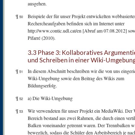
ausgehen.
¶
Beispiele der für unser Projekt entwickelten webbasierte
50
Rechercheaufgaben befinden sich im Internet unter
http://www.contic.udl.cat/en [Abruf am 07.08.2012] sow
Pifarré (2010).
3.3 Phase 3: Kollaboratives Argument
und Schreiben in einer Wiki-Umgebun
¶
In diesem Abschnitt beschreiben wir die von uns eingeri
51
Wiki-Umgebung sowie den Beitrag des Wikis zum
Bildungserfolg.
¶
a) Die Wiki-Umgebung
52
¶
Wir verwendeten für unser Projekt ein MediaWiki. Der 
53
Bereich bestand aus zwei Rahmen, die durch einen verti
Balken voneinander getrennt waren. Der Trennbalken w
beweglich, sodass die Schüler den Arbeitsbereich je nac