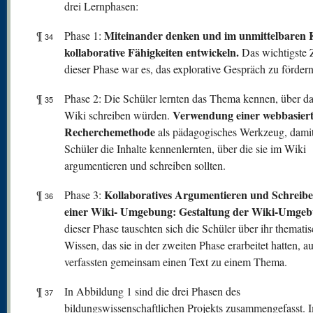
drei Lernphasen:
Miteinander denken und im unmittelbaren 
¶
Phase 1:
34
kollaborative Fähigkeiten entwickeln.
Das wichtigste Z
dieser Phase war es, das explorative Gespräch zu fördern
¶
Phase 2: Die Schüler lernten das Thema kennen, über da
35
Verwendung einer webbasier
Wiki schreiben würden.
Recherchemethode
als pädagogisches Werkzeug, damit
Schüler die Inhalte kennenlernten, über die sie im Wiki
argumentieren und schreiben sollten.
Kollaboratives Argumentieren und Schreibe
¶
Phase 3:
36
einer Wiki- Umgebung: Gestaltung der Wiki-Umgeb
dieser Phase tauschten sich die Schüler über ihr themati
Wissen, das sie in der zweiten Phase erarbeitet hatten, a
verfassten gemeinsam einen Text zu einem Thema.
¶
In Abbildung 1 sind die drei Phasen des
37
bildungswissenschaftlichen Projekts zusammengefasst. 