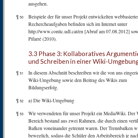
ausgehen.
¶
Beispiele der für unser Projekt entwickelten webbasierte
50
Rechercheaufgaben befinden sich im Internet unter
http://www.contic.udl.cat/en [Abruf am 07.08.2012] sow
Pifarré (2010).
3.3 Phase 3: Kollaboratives Argument
und Schreiben in einer Wiki-Umgebun
¶
In diesem Abschnitt beschreiben wir die von uns eingeri
51
Wiki-Umgebung sowie den Beitrag des Wikis zum
Bildungserfolg.
¶
a) Die Wiki-Umgebung
52
¶
Wir verwendeten für unser Projekt ein MediaWiki. Der 
53
Bereich bestand aus zwei Rahmen, die durch einen verti
Balken voneinander getrennt waren. Der Trennbalken w
beweglich, sodass die Schüler den Arbeitsbereich je nac