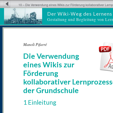
10 – Die Verwendung eines Wikis zur Förderung kollaborativer Lernp
Grundschule
Der Wiki-Weg des Lernens
Gestaltung und Begleitung von Ler
Manoli Pifarré
Die Verwendung
eines Wikis zur
Förderung
kollaborativer Lernprozess
der Grundschule
1 Einleitung