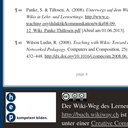
¶
Panke, S. & Tillosen, A. (2008).
Unterwegs auf dem Wi
44
Wikis in Lehr- und Lernsettings.
http://www.e-
teaching.org/didaktik/kommunikation/wiki/08-09-
12_Wiki_Panke-Thillosen.pdf
[Abruf am 01.06.2013].
¶
Wilson Ludin, R. (2008).
Teaching with Wikis: Toward 
45
Networked Pedagogy.
Computers and Composition, 25(4
432–448.
http://dx.doi.org/10.1016/j.compcom.2008.06
page 9
Der Wiki-Weg des Lerne
http://buch.wikiway.ch
ist
unter einer
Creative Co