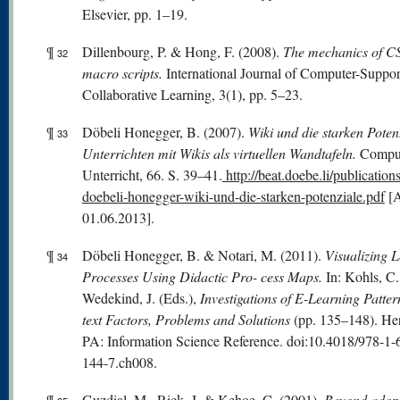
Elsevier, pp. 1–19.
¶
Dillenbourg, P. & Hong, F. (2008).
The mechanics of 
32
macro scripts.
International Journal of Computer-Suppo
Collaborative Learning, 3(1), pp. 5–23.
¶
Döbeli Honegger, B. (2007).
Wiki
und die starken Poten
33
Unterrichten mit Wikis als virtuellen Wandtafeln.
Compu
Unterricht, 66. S. 39–41.
http://beat.doebe.li/publication
doebeli-honegger-wiki-und-die-starken-potenziale.pdf
[A
01.06.2013].
¶
Döbeli Honegger, B. & Notari, M. (2011).
Visualizing 
34
Processes Using Didactic Pro- cess Maps.
In: Kohls, C
Wedekind, J. (Eds.),
Investigations of E-Learning Patte
text Factors, Problems and Solutions
(pp. 135–148). He
PA: Information Science Reference. doi:10.4018/978-1-
144-7.ch008.
¶
Guzdial, M., Rick, J. & Kehoe, C. (2001).
Beyond adopt