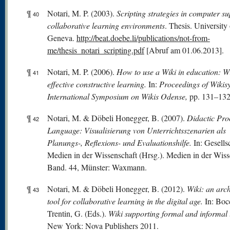
¶
Notari, M. P. (2003).
Scripting strategies in computer s
40
collaborative learning environments
. Thesis. University 
Geneva.
http://beat.doebe.li/publications/not-from-
me/thesis_notari_scripting.pdf
[Abruf am 01.06.2013].
¶
Notari, M. P. (2006).
How to use a Wiki in education: W
41
effective constructive learning.
In:
Proceedings of Wikis
International Symposium on Wikis Odense,
pp. 131–132
¶
Notari, M. & Döbeli Honegger, B. (2007).
Didactic Pr
42
Language: Visualisierung von Unterrichtsszenarien als
Planungs-, Reflexions- und Evaluationshilfe.
In: Gesells
Medien in der Wissenschaft (Hrsg.). Medien in der Wiss
Band. 44, Münster: Waxmann.
¶
Notari, M. & Döbeli Honegger, B. (2012).
Wiki: an arch
43
tool for collaborative learning in the digital age.
In: Boc
Trentin, G. (Eds.).
Wiki supporting formal and informal 
New York: Nova Publishers 2011.