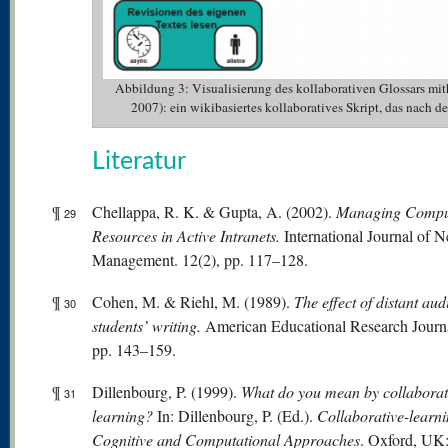
Abbildung 3: Visualisierung des kollaborativen Glossars m
2007): ein wikibasiertes kollaboratives Skript, das 
Literatur
¶
Chellappa, R. K. & Gupta, A. (2002).
Managing Compu
29
Resources in Active Intranets.
International Journal of 
Management. 12(2), pp. 117–128.
¶
Cohen, M. & Riehl, M. (1989).
The effect of distant au
30
students’ writing.
American Educational Research Journa
pp. 143–159.
¶
Dillenbourg, P. (1999).
What
do
you
mean
by
collaborat
31
learning?
In: Dillenbourg, P. (Ed.).
Collaborative-learni
Cognitive
and
Computational
Appr
oaches
. Oxford, UK