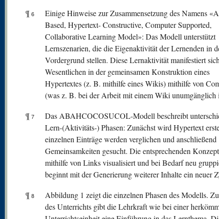
¶
Einige Hinweise zur Zusammensetzung des Namens «A
6
Based, Hypertext- Constructive, Computer Supported,
Collaborative Learning Model»: Das Modell unterstützt
Lernszenarien, die die Eigenaktivität der Lernenden in 
Vordergrund stellen. Diese Lernaktivität manifestiert sic
Wesentlichen in der gemeinsamen Konstruktion eines
Hypertextes (z. B. mithilfe eines Wikis) mithilfe von Co
(was z. B. bei der Arbeit mit einem Wiki unumgänglich i
¶
Das ABAHCOCOSUCOL-Modell beschreibt unterschie
7
Lern-(Aktivitäts-) Phasen: Zunächst wird Hypertext erstel
einzelnen Einträge werden verglichen und anschließend
Gemeinsamkeiten gesucht. Die entsprechenden Konzep
mithilfe von Links visualisiert und bei Bedarf neu grupp
beginnt mit der Generierung weiterer Inhalte ein neuer Z
¶
Abbildung 1 zeigt die einzelnen Phasen des Modells. Z
8
des Unterrichts gibt die Lehrkraft wie bei einer herköm
Unterrichtseinheit eine Einführung in das Lernthema. Di