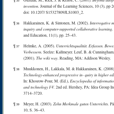
35
invention.
Journal of the Learning Sciences, 10 (3), pp 
doi: 10.1207/ S15327809JLS1003_2.
¶
Hakkarainen, K. & Sintonen, M. (2002).
Interrogative 
36
inquiry and computer-supported collaborative learning.
and Education, 11(1), pp. 25–43.
¶
Helmke, A. (2005).
Unterrichtsqualität. Erfassen. Bewe
37
Verbessern.
Seelze: Kallmeyer. Leuf, B. & Cunningham
(2001).
The wiki way
. Reading, MA: Addison Wesley.
¶
Muukkonen, H., Lakkala, M. & Hakkarainen, K. (2008)
38
Technology-enhanced
progr
essive
in- quiry in higher ed
In: Khosrow-Pour, M. (Ed.),
Encyclopedia of informatio
and technology I-V.
2nd ed. Hershey, PA: Idea Group Inc
3714–3720.
¶
Meyer, H. (2003).
Zehn Merkmale guten Unterrichts.
Pä
39
10, S. 36–43.