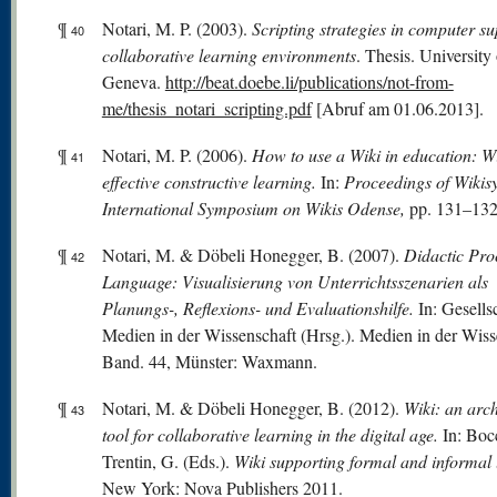
¶
Notari, M. P. (2003).
Scripting strategies in computer s
40
collaborative learning environments
. Thesis. University 
Geneva.
http://beat.doebe.li/publications/not-from-
me/thesis_notari_scripting.pdf
[Abruf am 01.06.2013].
¶
Notari, M. P. (2006).
How to use a Wiki in education: W
41
effective constructive learning.
In:
Proceedings of Wikis
International Symposium on Wikis Odense,
pp. 131–132
¶
Notari, M. & Döbeli Honegger, B. (2007).
Didactic Pr
42
Language: Visualisierung von Unterrichtsszenarien als
Planungs-, Reflexions- und Evaluationshilfe.
In: Gesells
Medien in der Wissenschaft (Hrsg.). Medien in der Wiss
Band. 44, Münster: Waxmann.
¶
Notari, M. & Döbeli Honegger, B. (2012).
Wiki: an arch
43
tool for collaborative learning in the digital age.
In: Boc
Trentin, G. (Eds.).
Wiki supporting formal and informal 
New York: Nova Publishers 2011.