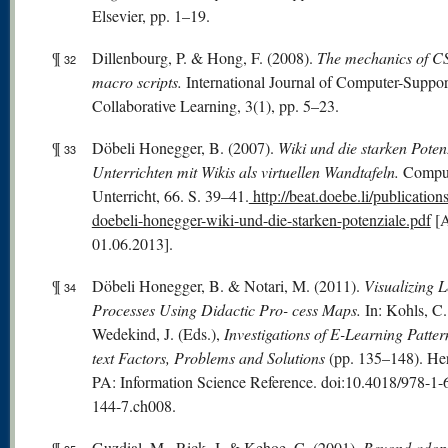
Elsevier, pp. 1–19.
¶
Dillenbourg, P. & Hong, F. (2008).
The mechanics of 
32
macro scripts.
International Journal of Computer-Suppo
Collaborative Learning, 3(1), pp. 5–23.
¶
Döbeli Honegger, B. (2007).
Wiki
und die starken Poten
33
Unterrichten mit Wikis als virtuellen Wandtafeln.
Compu
Unterricht, 66. S. 39–41.
http://beat.doebe.li/publication
doebeli-honegger-wiki-und-die-starken-potenziale.pdf
[A
01.06.2013].
¶
Döbeli Honegger, B. & Notari, M. (2011).
Visualizing 
34
Processes Using Didactic Pro- cess Maps.
In: Kohls, C
Wedekind, J. (Eds.),
Investigations of E-Learning Patte
text Factors, Problems and Solutions
(pp. 135–148). He
PA: Information Science Reference. doi:10.4018/978-1-
144-7.ch008.
¶
Guzdial, M., Rick, J. & Kehoe, C. (2001).
Beyond adopt