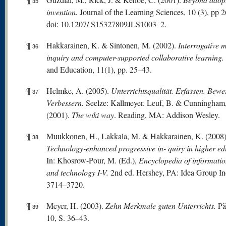
35
invention.
Journal of the Learning Sciences, 10 (3), pp 
doi: 10.1207/ S15327809JLS1003_2.
¶
Hakkarainen, K. & Sintonen, M. (2002).
Interrogative 
36
inquiry and computer-supported collaborative learning.
and Education, 11(1), pp. 25–43.
¶
Helmke, A. (2005).
Unterrichtsqualität. Erfassen. Bewe
37
Verbessern.
Seelze: Kallmeyer. Leuf, B. & Cunningham
(2001).
The wiki way
. Reading, MA: Addison Wesley.
¶
Muukkonen, H., Lakkala, M. & Hakkarainen, K. (2008)
38
Technology-enhanced
progr
essive
in- quiry in higher ed
In: Khosrow-Pour, M. (Ed.),
Encyclopedia of informatio
and technology I-V.
2nd ed. Hershey, PA: Idea Group Inc
3714–3720.
¶
Meyer, H. (2003).
Zehn Merkmale guten Unterrichts.
Pä
39
10, S. 36–43.