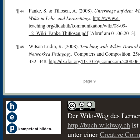
¶
Panke, S. & Tillosen, A. (2008).
Unterwegs auf dem Wi
44
Wikis in Lehr- und Lernsettings.
http://www.e-
teaching.org/didaktik/kommunikation/wiki/08-09-
12_Wiki_Panke-Thillosen.pdf
[Abruf am 01.06.2013].
¶
Wilson Ludin, R. (2008).
Teaching with Wikis: Toward 
45
Networked Pedagogy.
Computers and Composition, 25(4
432–448.
http://dx.doi.org/10.1016/j.compcom.2008.06
page 9
Der Wiki-Weg des Lerne
http://buch.wikiway.ch
ist
unter einer
Creative Co