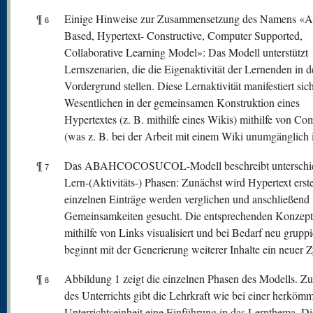
¶
Einige Hinweise zur Zusammensetzung des Namens «A
6
Based, Hypertext- Constructive, Computer Supported,
Collaborative Learning Model»: Das Modell unterstützt
Lernszenarien, die die Eigenaktivität der Lernenden in 
Vordergrund stellen. Diese Lernaktivität manifestiert sic
Wesentlichen in der gemeinsamen Konstruktion eines
Hypertextes (z. B. mithilfe eines Wikis) mithilfe von Co
(was z. B. bei der Arbeit mit einem Wiki unumgänglich i
¶
Das ABAHCOCOSUCOL-Modell beschreibt unterschie
7
Lern-(Aktivitäts-) Phasen: Zunächst wird Hypertext erstel
einzelnen Einträge werden verglichen und anschließend
Gemeinsamkeiten gesucht. Die entsprechenden Konzep
mithilfe von Links visualisiert und bei Bedarf neu grupp
beginnt mit der Generierung weiterer Inhalte ein neuer Z
¶
Abbildung 1 zeigt die einzelnen Phasen des Modells. Z
8
des Unterrichts gibt die Lehrkraft wie bei einer herköm
Unterrichtseinheit eine Einführung in das Lernthema. Di