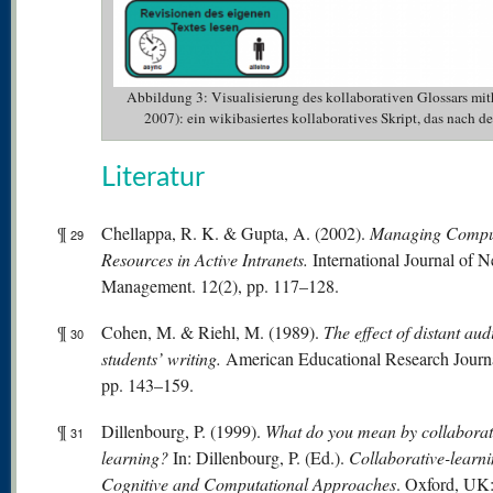
Abbildung 3: Visualisierung des kollaborativen Glossars m
2007): ein wikibasiertes kollaboratives Skript, das 
Literatur
¶
Chellappa, R. K. & Gupta, A. (2002).
Managing Compu
29
Resources in Active Intranets.
International Journal of 
Management. 12(2), pp. 117–128.
¶
Cohen, M. & Riehl, M. (1989).
The effect of distant au
30
students’ writing.
American Educational Research Journa
pp. 143–159.
¶
Dillenbourg, P. (1999).
What
do
you
mean
by
collaborat
31
learning?
In: Dillenbourg, P. (Ed.).
Collaborative-learni
Cognitive
and
Computational
Appr
oaches
. Oxford, UK