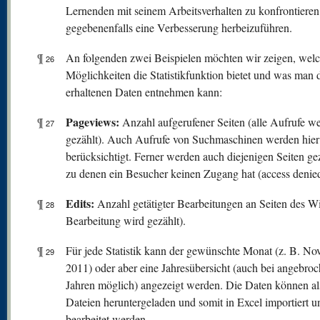
Lernenden mit seinem Arbeitsverhalten zu konfrontiere
gegebenenfalls eine Verbesserung herbeizuführen.
¶
An folgenden zwei Beispielen möchten wir zeigen, wel
26
Möglichkeiten die Statistikfunktion bietet und was man 
erhaltenen Daten entnehmen kann:
Pageviews:
¶
Anzahl aufgerufener Seiten (alle Aufrufe w
27
gezählt). Auch Aufrufe von Suchmaschinen werden hier
berücksichtigt. Ferner werden auch diejenigen Seiten gez
zu denen ein Besucher keinen Zugang hat (access denied
Edits:
¶
Anzahl getätigter Bearbeitungen an Seiten des Wi
28
Bearbeitung wird gezählt).
¶
Für jede Statistik kann der gewünschte Monat (z. B. N
29
2011) oder aber eine Jahresübersicht (auch bei angebro
Jahren möglich) angezeigt werden. Die Daten können a
Dateien heruntergeladen und somit in Excel importiert u
bearbeitet werden.