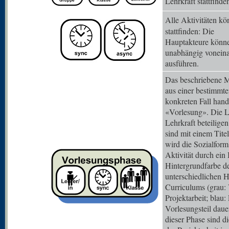
Lehrkraft stattfinde
Alle Aktivitäten k
stattfinden: Die
Hauptakteure können
unabhängig vonein
ausführen.
Das beschriebene M
aus einer bestimmt
konkreten Fall hande
«Vorlesung». Die L
Lehrkraft beteiligen
sind mit einem Tite
wird die Sozialform
Aktivität durch ein
Hintergrundfarbe der
unterschiedlichen 
Curriculums (grau: 
Projektarbeit; blau:
Vorlesungsteil dau
dieser Phase sind d