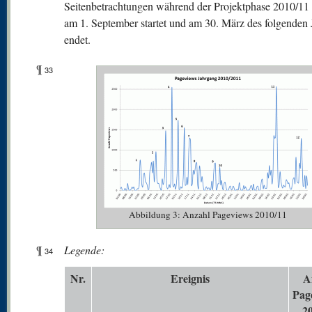
Seitenbetrachtungen während der Projektphase 2010/11 d
am 1. September startet und am 30. März des folgenden 
endet.
¶
33
Abbildung 3: Anzahl Pageviews 2010/11
¶
Legende:
34
N
r.
Er
eignis
A
Pag
2