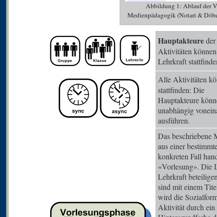
Abbildung 1: Ablauf der V
Medienpädagogik (Notari & Döbe
Hauptakteure
der 
Aktivitäten könne
Lehrkraft stattfinde
Alle Aktivitäten 
stattfinden: Die
Hauptakteure können
unabhängig vonein
ausführen.
Das beschriebene 
aus einer bestimmt
konkreten Fall hand
«Vorlesung». Die L
Lehrkraft beteilige
sind mit einem Tit
wird die Sozialform
Aktivität durch ei