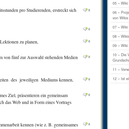
0
Comm
05 – Wiki 
sstunden pro Studierenden, erstreckt sich
0
0
Comm
06 – Proj
von Wikis
0
Comm
07 – Wik
0
0
Comm
08 – Wiki
0
Comm
 Lektionen zu planen,
0
09 – Wiki
0
Comm
10 – Die 
em von fünf zur Auswahl stehenden Medien
0
0
Comm
Grundsch
0
Comm
11 – Verw
1
Comm
12 – Ist e
keiten des jeweiligen Mediums kennen,
0
0
Comm
ames Ziel, präsentieren ein gemeinsam
0
Comm
0
urch das Web und in Form eines Vortrags
0
Comm
0
Comm
0
Comm
ammenarbeit kennen (wie z. B. gemeinsames
0