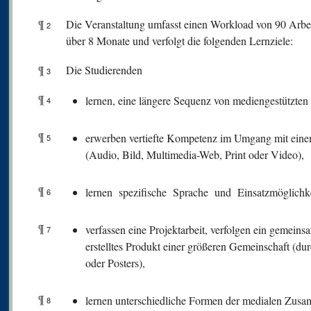
¶
Die Veranstaltung umfasst einen Workload von 90 Arbeit
2
über 8 Monate und verfolgt die folgenden Lernziele:
¶
Die Studierenden
3
¶
lernen, eine längere Sequenz von mediengestützten
4
¶
erwerben vertiefte Kompetenz im Umgang mit ein
5
(Audio, Bild, Multimedia-Web, Print oder Video),
¶
lernen spezifische Sprache und Einsatzmöglich
6
¶
verfassen eine Projektarbeit, verfolgen ein gemeins
7
erstelltes Produkt einer größeren Gemeinschaft (d
oder Posters),
¶
lernen unterschiedliche Formen der medialen Zus
8