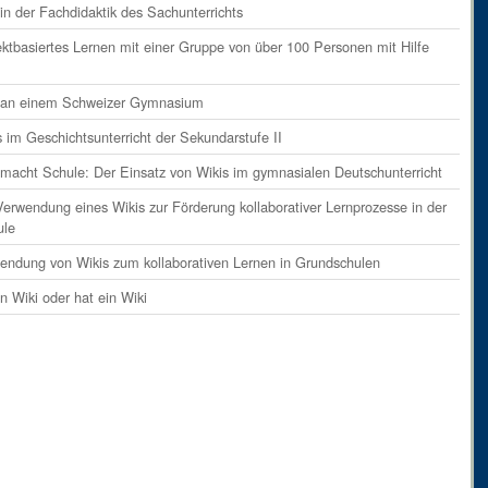
ents
on
Absatz 9
in der Fachdidaktik des Sachunterrichts
ents
on
Absatz 10
ektbasiertes Lernen mit einer Gruppe von über 100 Personen mit Hilfe
ents
on
Absatz 11
i an einem Schweizer Gymnasium
ents
on
Absatz 12
s im Geschichtsunterricht der Sekundarstufe II
ents
on
Absatz 13
 macht Schule: Der Einsatz von Wikis im gymnasialen Deutschunterricht
ents
on
Absatz 14
Verwendung eines Wikis zur Förderung kollaborativer Lernprozesse in der
ents
on
Absatz 15
ule
ents
on
Absatz 16
endung von Wikis zum kollaborativen Lernen in Grundschulen
ent
on
Absatz 17
in Wiki oder hat ein Wiki
ents
on
Absatz 18
ents
on
Absatz 19
ents
on
Absatz 20
ents
on
Absatz 21
ents
on
Absatz 22