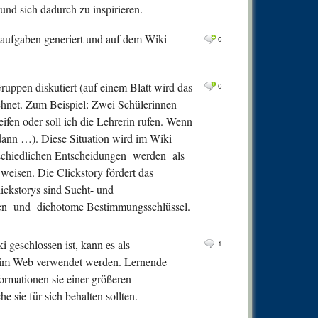
0
Comm
und sich dadurch zu inspirieren.
0
Comm
aufgaben generiert und auf dem Wiki
0
0
Comm
0
Comm
ruppen diskutiert (auf einem Blatt wird das
0
0
Comm
hnet. Zum Beispiel: Zwei Schülerinnen
eifen oder soll ich die Lehrerin rufen. Wenn
 dann …). Diese Situation wird im Wiki
erschiedlichen Entscheidungen werden als
weisen. Die Clickstory fördert das
ckstorys sind Sucht- und
hen und dichotome Bestimmungsschlüssel.
i geschlossen ist, kann es als
1
n im Web verwendet werden. Lernende
formationen sie einer größeren
 sie für sich behalten sollten.