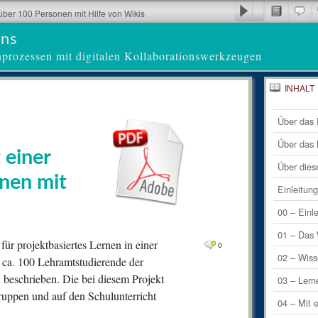
über 100 Personen mit Hilfe von Wikis
ens
nprozessen mit digitalen Kollaborationswerkzeugen
INHALT
26
Letzte 
Com
Über das 
0
Letzte
Comm
Über das
 einer
0
Comm
Über dies
nen mit
0
Comm
Einleitun
0
Comm
00 – Einl
0
Comm
01 – Das 
ür projektbasiertes Lernen in einer
0
0
Comm
02 – Wiss
 ca. 100 Lehramtstudierende der
beschrieben. Die bei diesem Projekt
0
Comm
03 – Lern
ruppen und auf den Schulunterricht
0
Comm
04 – Mit 