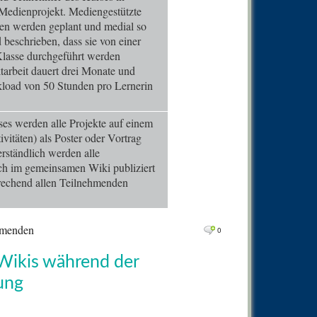
0
Comm
Medienprojekt. Mediengestützte
en werden geplant und medial so
0
Comm
d beschrieben, dass sie von einer
0
Comm
 Klasse durchgeführt werden
tarbeit dauert drei Monate und
0
Comm
kload von 50 Stunden pro Lernerin
0
Comm
0
Comm
s werden alle Projekte auf einem
vitäten) als Poster oder Vortrag
0
Comm
verständlich werden alle
0
Comm
ch im gemeinsamen Wiki publiziert
rechend allen Teilnehmenden
0
Comm
0
Comm
ehmenden
0
0
Comm
0
Comm
 Wikis während der
0
Comm
ung
0
Comm