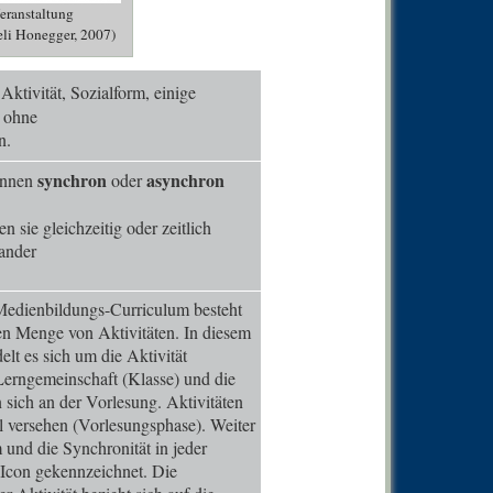
0
Comm
eranstaltung
li Honegger, 2007)
0
Comm
0
Comm
Aktivität, Sozialform, einige
n ohne
0
Comm
n.
0
Comm
synchron
asynchron
können
oder
0
Comm
0
Comm
 sie gleichzeitig oder zeitlich
ander
0
Comm
0
Comm
Medienbildungs-Curriculum besteht
0
Comm
en Menge von Aktivitäten. In diesem
elt es sich um die Aktivität
0
Comm
erngemeinschaft (Klasse) und die
0
Comm
n sich an der Vorlesung. Aktivitäten
el versehen (Vorlesungsphase). Weiter
0
Comm
 und die Synchronität in jeder
0
Comm
n Icon gekennzeichnet. Die