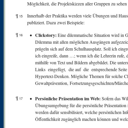
Möglichkeit, die Projektskizzen aller Gruppen zu sehen 
¶
Innerhalb der Praktika werden viele Übungen und Haus
15
publiziert. Dazu zwei Beispiele:
¶
Clickstory:
Eine dilemmatische Situation wird in G
16
Dilemma mit allen möglichen Ausgängen aufgezeic
prügeln sich auf dem Schulhausplatz. Soll ich eingr
ich eingreife, dann …; wenn ich die Lehrerin rufe,
mithilfe von Text und Bildern abgebildet. Die unt
Links eingefügt, die auf die entsprechende Seite 
Hypertext-Denken. Mögliche Themen für solche Cli
Gewaltprävention, Fortsetzungsgeschichten/Märc
¶
Persönliche Präsentation im Web:
Sofern das Wik
17
Übungsumgebung für die persönliche Präsentatio
werden dafür sensibilisiert, welche persönlichen In
Öffentlichkeit zugänglich machen können und welche