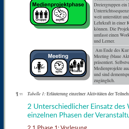
Dreiergruppen ein 
Unterrichtssequenz
weit unterstützt un
Lehrkraft in einer
können. Die Projek
umfasst einen Wor
und Lerner.
Am Ende des Kurse
Meeting (blaue Akti
präsentiert. Selbst
Medienprojekte au
und sind dementsp
zugänglich.
¶
Tabelle
1:
Erläuterung einzelner Aktivitäten der Teiln
11
2 Unterschiedlicher Einsatz des
einzelnen Phasen der Veranstalt
2.1 Phase 1: Vorlesung