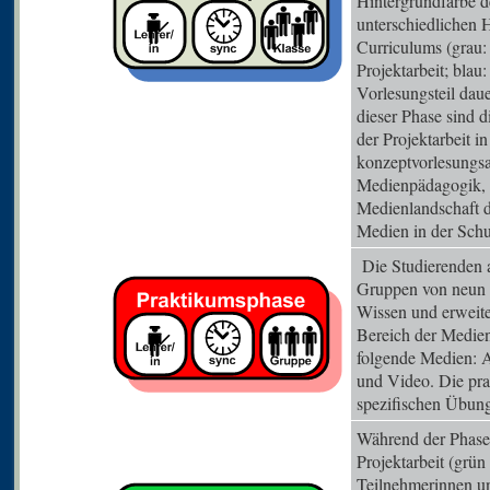
Hintergrundfarbe de
unterschiedlichen
Curriculums (grau:
Projektarbeit; blau
Vorlesungsteil dau
dieser Phase sind 
der Projektarbeit 
konzeptvorlesungsa
Medienpädagogik, e
Medienlandschaft 
Medien in der Sch
Die Studierenden a
Gruppen von neun bi
Wissen und erweit
Bereich der Medien
folgende Medien: A
und Video. Die pra
spezifischen Übung
Während der Phase 
Projektarbeit (grün 
Teilnehmerinnen u