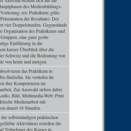
r Aktivität bezieht sich auf die
0
Comm
 Hauptphasen des Medienbildungs-
 Vorlesung; rot: Praktikum; grün:
0
Comm
: Präsentation der Resultate). Der
0
Comm
ert vier Doppelstunden. Gegenstände
die Organisation des Praktikums und
0
Comm
in Gruppen, eine ganz grobe
0
Comm
rtige Einführung in die
in kurzer Überblick über die
0
Comm
der Schweiz und die Bedeutung von
0
Comm
ule von heute und morgen.
0
Comm
bsolvieren das Praktikum in
s fünfzehn. Sie vertiefen ihr
0
Comm
ern ihre Kompetenzen im
0
Comm
arbeit. Zur Auswahl stehen dabei
udio, Bild, Multimedia-Web; Print
0
Comm
ktische Medienarbeit mit
1
Comm
en dauert 16 Stunden.
0
Comm
der selbstständigen praktischen
gefärbte Aktivitäten) erstellen die
0
Comm
nd Teilnehmer des Kurses in