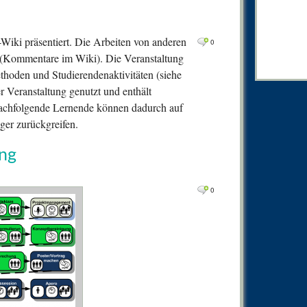
0
Comm
1
Comm
-Wiki präsentiert. Die Arbeiten von anderen
0
0
Comm
(Kommentare im Wiki). Die Veranstaltung
0
Comm
methoden und Studierendenaktivitäten (siehe
r Veranstaltung genutzt und enthält
0
Comm
 Nachfolgende Lernende können dadurch auf
0
Comm
ger zurückgreifen.
0
Comm
ung
0
Comm
0
Comm
0
1
Comm
0
Comm
0
Comm
0
Comm
0
Comm