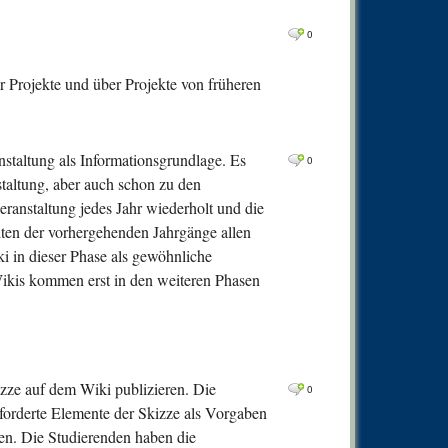
0
Comm
0
0
Comm
0
Comm
r Projekte und über Projekte von früheren
0
Comm
0
Comm
staltung als Informationsgrundlage. Es
0
0
Comm
taltung, aber auch schon zu den
0
Comm
eranstaltung jedes Jahr wiederholt und die
ten der vorhergehenden Jahrgänge allen
0
Comm
i in dieser Phase als gewöhnliche
0
Comm
Wikis kommen erst in den weiteren Phasen
0
Comm
0
Comm
0
Comm
izze auf dem Wiki publizieren. Die
0
0
Comm
 geforderte Elemente der Skizze als Vorgaben
0
Comm
den. Die Studierenden haben die