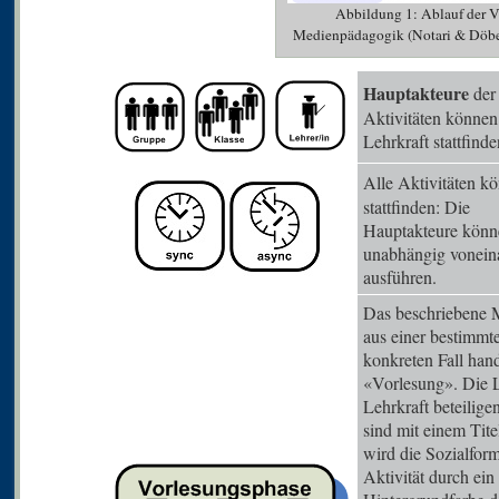
Abbildung 1: Ablauf der V
Medienpädagogik (Notari & Döbe
Hauptakteure
der 
Aktivitäten könne
Lehrkraft stattfinde
Alle Aktivitäten 
stattfinden: Die
Hauptakteure können
unabhängig vonein
ausführen.
Das beschriebene 
aus einer bestimmt
konkreten Fall hand
«Vorlesung». Die L
Lehrkraft beteilige
sind mit einem Tit
wird die Sozialform
Aktivität durch ei