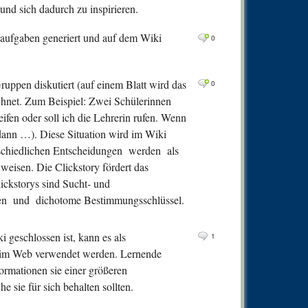
0
Comm
und sich dadurch zu inspirieren.
0
Comm
aufgaben generiert und auf dem Wiki
0
0
Comm
0
Comm
ruppen diskutiert (auf einem Blatt wird das
0
0
Comm
hnet. Zum Beispiel: Zwei Schülerinnen
eifen oder soll ich die Lehrerin rufen. Wenn
 dann …). Diese Situation wird im Wiki
erschiedlichen Entscheidungen werden als
weisen. Die Clickstory fördert das
ckstorys sind Sucht- und
hen und dichotome Bestimmungsschlüssel.
i geschlossen ist, kann es als
1
n im Web verwendet werden. Lernende
formationen sie einer größeren
 sie für sich behalten sollten.