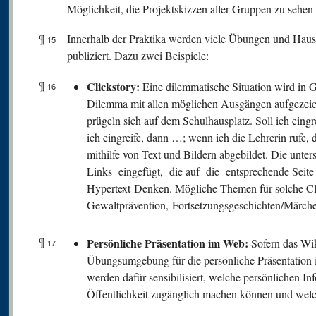
Möglichkeit, die Projektskizzen aller Gruppen zu sehen 
¶
Innerhalb der Praktika werden viele Übungen und Haus
15
publiziert. Dazu zwei Beispiele:
¶
Clickstory:
Eine dilemmatische Situation wird in G
16
Dilemma mit allen möglichen Ausgängen aufgezeic
prügeln sich auf dem Schulhausplatz. Soll ich eingr
ich eingreife, dann …; wenn ich die Lehrerin rufe,
mithilfe von Text und Bildern abgebildet. Die unt
Links eingefügt, die auf die entsprechende Seite 
Hypertext-Denken. Mögliche Themen für solche Cli
Gewaltprävention, Fortsetzungsgeschichten/Märc
¶
Persönliche Präsentation im Web:
Sofern das Wik
17
Übungsumgebung für die persönliche Präsentatio
werden dafür sensibilisiert, welche persönlichen In
Öffentlichkeit zugänglich machen können und welche