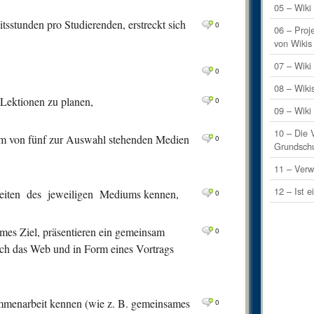
0
Comm
05 – Wiki 
sstunden pro Studierenden, erstreckt sich
0
0
Comm
06 – Proj
von Wikis
0
Comm
07 – Wik
0
0
Comm
08 – Wiki
0
Comm
 Lektionen zu planen,
0
09 – Wiki
0
Comm
10 – Die 
em von fünf zur Auswahl stehenden Medien
0
0
Comm
Grundsch
0
Comm
11 – Verw
1
Comm
12 – Ist e
keiten des jeweiligen Mediums kennen,
0
0
Comm
ames Ziel, präsentieren ein gemeinsam
0
Comm
0
urch das Web und in Form eines Vortrags
0
Comm
0
Comm
0
Comm
ammenarbeit kennen (wie z. B. gemeinsames
0