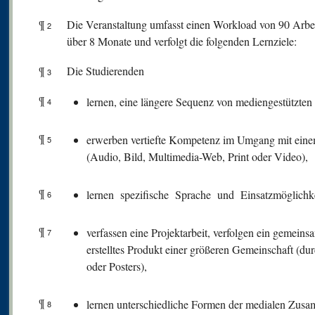
¶
Die Veranstaltung umfasst einen Workload von 90 Arbeit
2
über 8 Monate und verfolgt die folgenden Lernziele:
¶
Die Studierenden
3
¶
lernen, eine längere Sequenz von mediengestützten
4
¶
erwerben vertiefte Kompetenz im Umgang mit ein
5
(Audio, Bild, Multimedia-Web, Print oder Video),
¶
lernen spezifische Sprache und Einsatzmöglich
6
¶
verfassen eine Projektarbeit, verfolgen ein gemeins
7
erstelltes Produkt einer größeren Gemeinschaft (d
oder Posters),
¶
lernen unterschiedliche Formen der medialen Zus
8