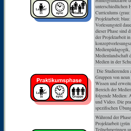
Hintergrundfarbe de
unterschiedlichen
Curriculums (grau:
Projektarbeit; blau
Vorlesungsteil dau
dieser Phase sind 
der Projektarbeit 
konzeptvorlesungsa
Medienpädagogik, e
Medienlandschaft 
Medien in der Sch
Die Studierenden a
Gruppen von neun bi
Wissen und erweit
Bereich der Medien
folgende Medien: A
und Video. Die pra
spezifischen Übung
Während der Phase 
Projektarbeit (grün 
Teilnehmerinnen u