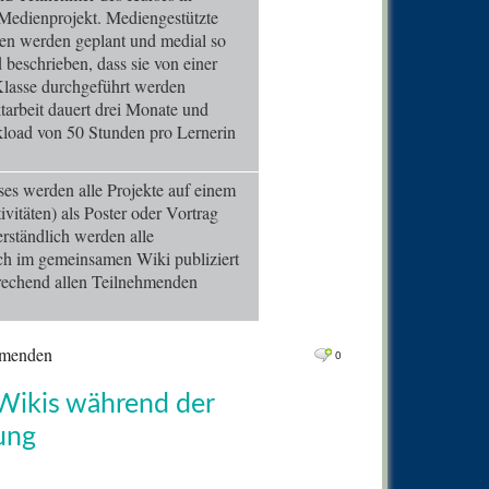
0
Comm
Medienprojekt. Mediengestützte
en werden geplant und medial so
0
Comm
d beschrieben, dass sie von einer
0
Comm
 Klasse durchgeführt werden
tarbeit dauert drei Monate und
0
Comm
kload von 50 Stunden pro Lernerin
0
Comm
0
Comm
s werden alle Projekte auf einem
vitäten) als Poster oder Vortrag
0
Comm
verständlich werden alle
0
Comm
ch im gemeinsamen Wiki publiziert
rechend allen Teilnehmenden
0
Comm
0
Comm
ehmenden
0
0
Comm
0
Comm
 Wikis während der
0
Comm
ung
0
Comm