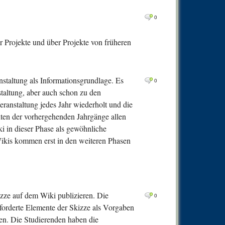
0
Comm
0
0
Comm
0
Comm
r Projekte und über Projekte von früheren
0
Comm
0
Comm
staltung als Informationsgrundlage. Es
0
0
Comm
taltung, aber auch schon zu den
0
Comm
eranstaltung jedes Jahr wiederholt und die
ten der vorhergehenden Jahrgänge allen
0
Comm
i in dieser Phase als gewöhnliche
0
Comm
Wikis kommen erst in den weiteren Phasen
0
Comm
0
Comm
0
Comm
izze auf dem Wiki publizieren. Die
0
0
Comm
 geforderte Elemente der Skizze als Vorgaben
0
Comm
den. Die Studierenden haben die