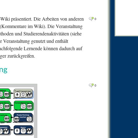
0
Comm
1
Comm
-Wiki präsentiert. Die Arbeiten von anderen
0
0
Comm
(Kommentare im Wiki). Die Veranstaltung
0
Comm
methoden und Studierendenaktivitäten (siehe
r Veranstaltung genutzt und enthält
0
Comm
 Nachfolgende Lernende können dadurch auf
0
Comm
ger zurückgreifen.
0
Comm
ung
0
Comm
0
Comm
0
1
Comm
0
Comm
0
Comm
0
Comm
0
Comm