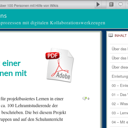
über 100 Personen mit Hilfe von Wikis
ens
nprozessen mit digitalen Kollaborationswerkzeugen
INHALT
26
Letzte 
Com
Über das 
0
Letzte
Comm
Über das
 einer
0
Comm
Über dies
nen mit
0
Comm
Einleitun
0
Comm
00 – Einl
0
Comm
01 – Das 
ür projektbasiertes Lernen in einer
0
0
Comm
02 – Wiss
 ca. 100 Lehramtstudierende der
beschrieben. Die bei diesem Projekt
0
Comm
03 – Lern
ruppen und auf den Schulunterricht
0
Comm
04 – Mit 