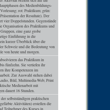
r Aktivität bezieht sich auf die
0
Comm
 Hauptphasen des Medienbildungs-
 Vorlesung; rot: Praktikum; grün:
0
Comm
: Präsentation der Resultate). Der
0
Comm
ert vier Doppelstunden. Gegenstände
die Organisation des Praktikums und
0
Comm
in Gruppen, eine ganz grobe
0
Comm
rtige Einführung in die
in kurzer Überblick über die
0
Comm
der Schweiz und die Bedeutung von
0
Comm
ule von heute und morgen.
0
Comm
bsolvieren das Praktikum in
s fünfzehn. Sie vertiefen ihr
0
Comm
ern ihre Kompetenzen im
0
Comm
arbeit. Zur Auswahl stehen dabei
udio, Bild, Multimedia-Web; Print
0
Comm
ktische Medienarbeit mit
1
Comm
en dauert 16 Stunden.
0
Comm
der selbstständigen praktischen
gefärbte Aktivitäten) erstellen die
0
Comm
nd Teilnehmer des Kurses in