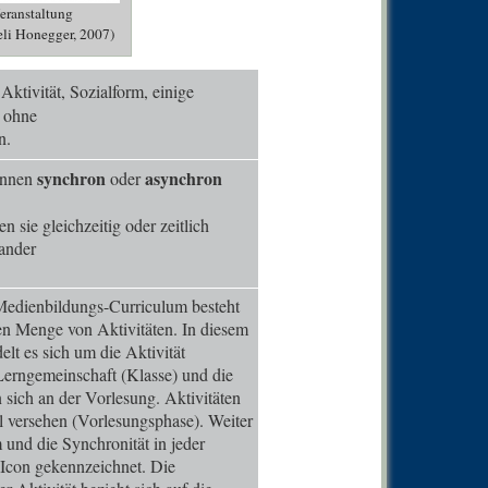
0
Comm
eranstaltung
li Honegger, 2007)
0
Comm
0
Comm
Aktivität, Sozialform, einige
n ohne
0
Comm
n.
0
Comm
synchron
asynchron
können
oder
0
Comm
0
Comm
 sie gleichzeitig oder zeitlich
ander
0
Comm
0
Comm
Medienbildungs-Curriculum besteht
0
Comm
en Menge von Aktivitäten. In diesem
elt es sich um die Aktivität
0
Comm
erngemeinschaft (Klasse) und die
0
Comm
n sich an der Vorlesung. Aktivitäten
el versehen (Vorlesungsphase). Weiter
0
Comm
 und die Synchronität in jeder
0
Comm
n Icon gekennzeichnet. Die