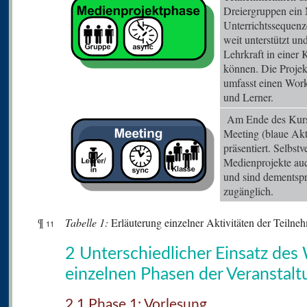
Dreiergruppen ein 
Unterrichtssequenz
weit unterstützt un
Lehrkraft in einer
können. Die Projek
umfasst einen Wor
und Lerner.
Am Ende des Kurse
Meeting (blaue Akti
präsentiert. Selbst
Medienprojekte au
und sind dementsp
zugänglich.
¶
Tabelle
1:
Erläuterung einzelner Aktivitäten der Teiln
11
2 Unterschiedlicher Einsatz des
einzelnen Phasen der Veranstalt
2.1 Phase 1: Vorlesung