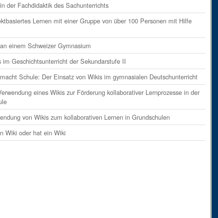
ents
on
Absatz 9
in der Fachdidaktik des Sachunterrichts
ents
on
Absatz 10
ektbasiertes Lernen mit einer Gruppe von über 100 Personen mit Hilfe
ents
on
Absatz 11
i an einem Schweizer Gymnasium
ents
on
Absatz 12
s im Geschichtsunterricht der Sekundarstufe II
ents
on
Absatz 13
 macht Schule: Der Einsatz von Wikis im gymnasialen Deutschunterricht
ents
on
Absatz 14
Verwendung eines Wikis zur Förderung kollaborativer Lernprozesse in der
ents
on
Absatz 15
ule
ents
on
Absatz 16
endung von Wikis zum kollaborativen Lernen in Grundschulen
ent
on
Absatz 17
in Wiki oder hat ein Wiki
ents
on
Absatz 18
ents
on
Absatz 19
ents
on
Absatz 20
ents
on
Absatz 21
ents
on
Absatz 22