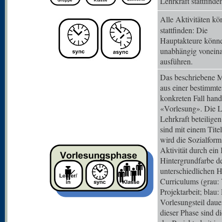
Lehrkraft stattfinde
Alle Aktivitäten k
stattfinden: Die
Hauptakteure können
unabhängig vonein
ausführen.
Das beschriebene M
aus einer bestimmt
konkreten Fall hande
«Vorlesung». Die L
Lehrkraft beteiligen
sind mit einem Tite
wird die Sozialform
Aktivität durch ein
Hintergrundfarbe der
unterschiedlichen 
Curriculums (grau: 
Projektarbeit; blau:
Vorlesungsteil dau
dieser Phase sind d