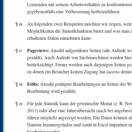
Lernenden mit seinem Arbeitsverhalten zu konfrontiere
gegebenenfalls eine Verbesserung herbeizuführen.
¶
An folgenden zwei Beispielen möchten wir zeigen, wel
26
Möglichkeiten die Statistikfunktion bietet und was man 
erhaltenen Daten entnehmen kann:
Pageviews:
¶
Anzahl aufgerufener Seiten (alle Aufrufe w
27
gezählt). Auch Aufrufe von Suchmaschinen werden hier
berücksichtigt. Ferner werden auch diejenigen Seiten gez
zu denen ein Besucher keinen Zugang hat (access denied
Edits:
¶
Anzahl getätigter Bearbeitungen an Seiten des Wi
28
Bearbeitung wird gezählt).
¶
Für jede Statistik kann der gewünschte Monat (z. B. N
29
2011) oder aber eine Jahresübersicht (auch bei angebro
Jahren möglich) angezeigt werden. Die Daten können a
Dateien heruntergeladen und somit in Excel importiert u
bearbeitet werden.