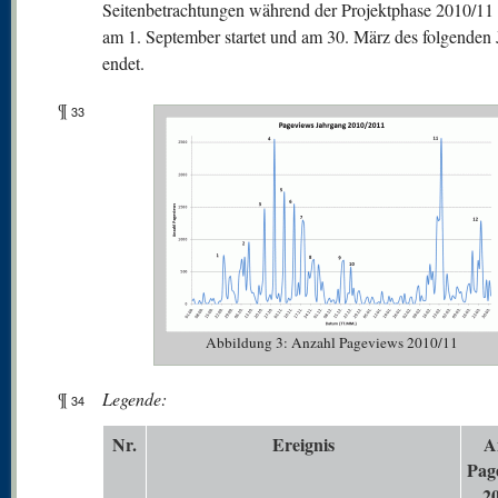
Seitenbetrachtungen während der Projektphase 2010/11 d
am 1. September startet und am 30. März des folgenden 
endet.
¶
33
Abbildung 3: Anzahl Pageviews 2010/11
¶
Legende:
34
N
r.
Er
eignis
A
Pag
2