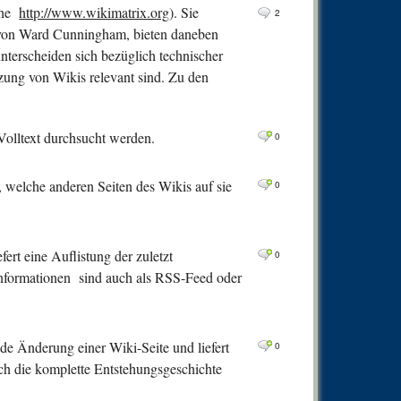
0
Comm
iehe
http://www.wikimatrix.org
). Sie
2
 von Ward Cunningham, bieten daneben
1
Comm
nterscheiden sich bezüglich technischer
0
Comm
utzung von Wikis relevant sind. Zu den
0
Comm
2
Comm
Volltext durchsucht werden.
0
0
Comm
0
Comm
r, welche anderen Seiten des Wikis auf sie
0
0
Comm
0
Comm
fert eine Auflistung der zuletzt
0
0
Comm
formationen sind auch als RSS-Feed oder
0
Comm
0
Comm
ede Änderung einer Wiki-Seite und liefert
0
0
Comm
ch die komplette Entstehungsgeschichte
0
Comm