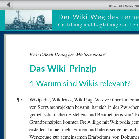
01 – Das Wiki-Pri
Der Wiki-Weg des Lern
Gestaltung und Begleitung von Ler
Beat Döbeli Honegger, Michele Notari
Das Wiki-Prinzip
1 Warum sind Wikis relevant?
¶
Wikipedia, Wikileaks, WikiPlag: Was vor über fünfzeh
1
von Softwareprojekten begann, hat sich in der Zwischen
gemeinschaftlichen Erstellens und Bearbei- tens von Te
Grundprinzipien konnten Freiwillige mit Wikipedia gem
erstellen. Immer mehr Firmen und Interessengemeinscha
Werkzeuge zur gemeinsamen Erarbeitung von Dokumen