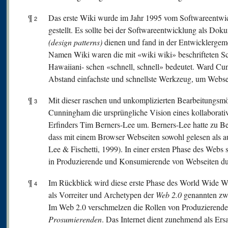
¶
Das erste Wiki wurde im Jahr 1995 vom Softwareentwi
2
gestellt. Es sollte bei der Softwareentwicklung als D
(design patterns)
dienen und fand in der Entwicklergeme
Namen Wiki waren die mit «wiki wiki» beschrifteten S
Hawaiiani- schen «schnell, schnell» bedeutet. Ward C
Abstand einfachste und schnellste Werkzeug, um Websei
¶
Mit dieser raschen und unkomplizierten Bearbeitungsmö
3
Cunningham die ursprüngliche Vision eines kollaborat
Erfinders Tim Berners-Lee um. Berners-Lee hatte zu 
dass mit einem Browser Webseiten sowohl gelesen als a
Lee & Fischetti, 1999). In einer ersten Phase des Webs s
in Produzierende und Konsumierende von Webseiten du
¶
Im Rückblick wird diese erste Phase des World Wide W
4
als Vorreiter und Archetypen der
W
eb 2.0
genannten z
Im Web 2.0 verschmelzen die Rollen von Produzieren
Prosumierenden
. Das Internet dient zunehmend als Ers