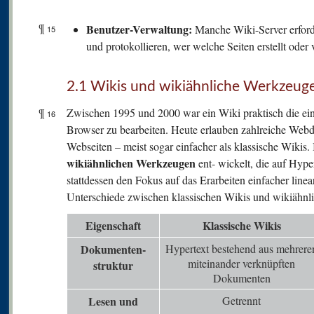
¶
Benutzer-Verwaltung:
Manche Wiki-Server erfor
15
und protokollieren, wer welche Seiten erstellt oder 
2.1 Wikis und wikiähnliche Werkzeug
¶
Zwischen 1995 und 2000 war ein Wiki praktisch die ein
16
Browser zu bearbeiten. Heute erlauben zahlreiche Webd
Webseiten – meist sogar einfacher als klassische Wikis.
wikiähnlichen Werkzeugen
ent- wickelt, die auf Hyp
stattdessen den Fokus auf das Erarbeiten einfacher linear
Unterschiede zwischen klassischen Wikis und wikiähn
Eigenschaft
Klassische Wikis
Dokumenten-
Hypertext bestehend aus mehrere
miteinander verknüpften
struktur
Dokumenten
Lesen und
Getrennt