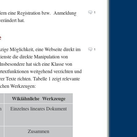
0
Comm
dern eine Registration bzw. Anmeldung
0
Comm
1
verändert hat.
0
Comm
0
Comm
e
1
Comm
zige Möglichkeit, eine Webseite direkt im
1
0
Comm
ienste die direkte Manipulation von
4
Comm
 Insbesondere hat sich eine Klasse von
ertextfunktionen weitgehend verzichten und
0
Comm
er Texte richten. Tabelle 1 zeigt relevante
0
Comm
lichen Werkzeugen:
1
Comm
W
ikiähnliche Werkzeuge
0
Comm
n
Einzelnes lineares Dokument
0
Comm
0
Comm
0
Comm
Zusammen