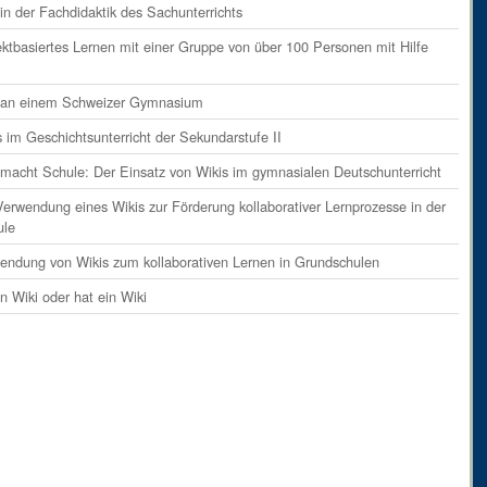
ent
on
Absatz 9
in der Fachdidaktik des Sachunterrichts
ents
on
Absatz 10
ektbasiertes Lernen mit einer Gruppe von über 100 Personen mit Hilfe
ents
on
Absatz 11
i an einem Schweizer Gymnasium
ents
on
Absatz 12
s im Geschichtsunterricht der Sekundarstufe II
ents
on
Absatz 13
 macht Schule: Der Einsatz von Wikis im gymnasialen Deutschunterricht
ents
on
Absatz 14
Verwendung eines Wikis zur Förderung kollaborativer Lernprozesse in der
ent
on
Absatz 15
ule
ent
on
Absatz 16
endung von Wikis zum kollaborativen Lernen in Grundschulen
ents
on
Absatz 17
in Wiki oder hat ein Wiki
ents
on
Absatz 18
ents
on
Absatz 19
ents
on
Absatz 20
ents
on
Absatz 21
ent
on
Absatz 22