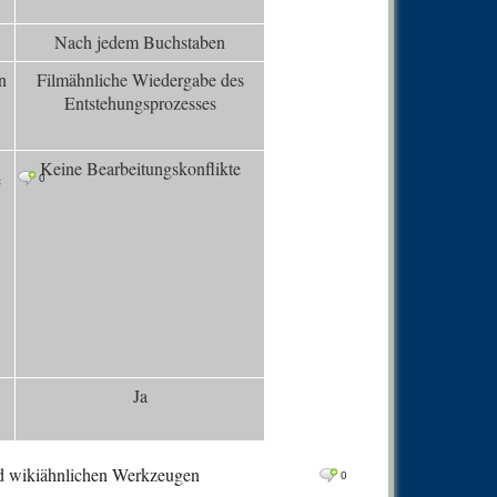
0
Comm
Nach jedem Buchstaben
0
Comm
n
Filmähnliche Wiedergabe des
0
Comm
Entstehungsprozesses
0
Comm
0
Comm
Keine Bearbeitungskonflikte
e
0
0
Comm
0
Comm
0
Comm
0
Comm
0
Comm
0
Comm
Ja
0
Comm
0
Comm
0
Comm
nd wikiähnlichen Werkzeugen
0