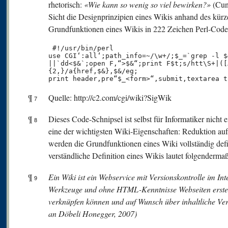
rhetorisch:
«Wie kann so wenig so viel bewirken?»
(Cun
Sicht die Designprinzipien eines Wikis anhand des kür
Grundfunktionen eines Wikis in 222 Zeichen Perl-Code
 #!/usr/bin/perl

use CGI‘:all‘;path_info=~/\w+/;$_=`grep -l $
||`dd<$&`;open F,“>$&“;print F$t;s/htt\S+|([
{2,}/a{href,$&},$&/eg;

print header,pre“$_<form>“,submit,textarea t
¶
Quelle: http://c2.com/cgi/wiki?SigWik
7
¶
Dieses Code-Schnipsel ist selbst für Informatiker nicht ei
8
eine der wichtigsten Wiki-Eigenschaften: Reduktion au
werden die Grundfunktionen eines Wiki vollständig defi
verständliche Definition eines Wikis lautet folgenderma
¶
Ein Wiki ist ein Webservice mit Versionskontrolle im Int
9
Werkzeuge und ohne HTML-Kenntnisse Webseiten erstel
verknüpfen können und auf Wunsch über inhaltliche Ve
an Döbeli Honegger, 2007)