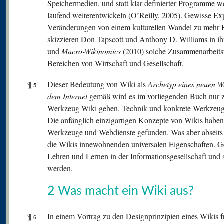
Speichermedien, und statt klar definierter Programme w
laufend weiterentwickeln (O’Reilly, 2005). Gewisse Exp
Veränderungen von einem kulturellen Wandel zu mehr K
skizzieren Don Tapscott und Anthony D. Williams in i
und
Macro-Wikinomics
(2010) solche Zusammenarbeitsf
Bereichen von Wirtschaft und Gesellschaft.
¶
Dieser Bedeutung von Wiki als
Archetyp eines neuen W
5
dem Internet
gemäß wird es im vorliegenden Buch nur z
Werkzeug Wiki gehen. Technik und konkrete Werkzeuge
Die anfänglich einzigartigen Konzepte von Wikis haben
Werkzeuge und Webdienste gefunden. Was aber abseits 
die Wikis innewohnenden universalen Eigenschaften. Ge
Lehren und Lernen in der Informationsgesellschaft und
werden.
2 Was macht ein Wiki aus?
¶
In einem Vortrag zu den Designprinzipien eines Wikis
6