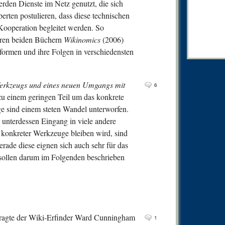
erden Dienste im Netz genutzt, die sich
0
Comm
erten postulieren, dass diese technischen
0
Comm
ooperation begleitet werden. So
0
Comm
hren beiden Büchern
Wikinomics
(2006)
ormen und ihre Folgen in verschiedensten
0
Comm
0
Comm
erkzeugs und eines
neuen Umgangs mit
0
Comm
6
u einem geringen Teil um das konkrete
0
Comm
 sind einem steten Wandel unterworfen.
1
Comm
 unterdessen Eingang in viele andere
konkreter Werkzeuge bleiben wird, sind
0
Comm
rade diese eignen sich auch sehr für das
1
Comm
 sollen darum im Folgenden beschrieben
1
Comm
0
Comm
0
Comm
1
Comm
 fragte der Wiki-Erfinder Ward Cunningham
1