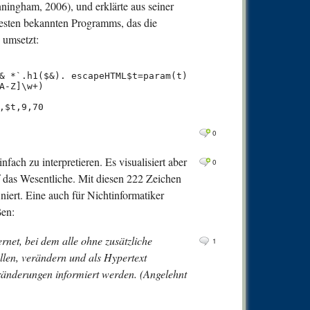
ningham, 2006), und erklärte aus seiner
3
Comm
zesten bekannten Programms, das die
6
Comm
 umsetzt:
1
Comm
4
Comm
& *`.h1($&). escapeHTML$t=param(t)

A-Z]\w+)

1
Comm
,$t,9,70
4
Comm
0
1
Comm
nfach zu interpretieren. Es visualisiert aber
0
Comm
0
f das Wesentliche. Mit diesen 222 Zeichen
1
Comm
niert. Eine auch für Nichtinformatiker
0
Comm
ßen:
0
Comm
ernet, bei dem alle ohne zusätzliche
1
0
Comm
len, verändern und als Hypertext
0
Comm
ränderungen informiert werden. (Angelehnt
3
Comm