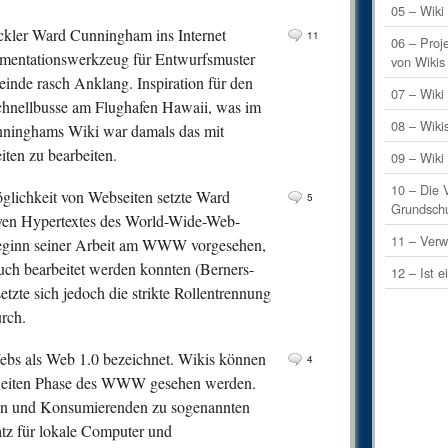
1
Comm
05 – Wiki 
ckler Ward Cunningham ins Internet
11
2
Comm
06 – Proj
okumentationswerkzeug für Entwurfsmuster
von Wikis
0
Comm
inde rasch Anklang. Inspiration für den
07 – Wik
chnellbusse am Flughafen Hawaii, was im
0
Comm
08 – Wiki
unninghams Wiki war damals das mit
0
Comm
ten zu bearbeiten.
09 – Wiki
0
Comm
10 – Die 
glichkeit von Webseiten setzte Ward
5
1
Comm
Grundsch
iven Hypertextes des World-Wide-Web-
1
Comm
11 – Verw
Beginn seiner Arbeit am WWW vorgesehen,
0
Comm
uch bearbeitet werden konnten (Berners-
12 – Ist e
etzte sich jedoch die strikte Rollentrennung
0
Comm
rch.
0
Comm
ebs als Web 1.0 bezeichnet. Wikis können
4
0
Comm
weiten Phase des WWW gesehen werden.
2
Comm
den und Konsumierenden zu sogenannten
1
Comm
atz für lokale Computer und