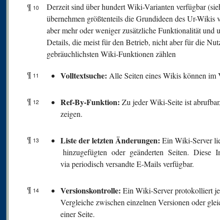
¶
Derzeit sind über hundert Wiki-Varianten verfügbar (s
10
übernehmen größtenteils die Grundideen des Ur-Wikis
aber mehr oder weniger zusätzliche Funktionalität und u
Details, die meist für den Betrieb, nicht aber für die N
gebräuchlichsten Wiki-Funktionen zählen
¶
V
olltextsuche:
Alle Seiten eines Wikis können im 
11
¶
Ref-By-Funktion:
Zu jeder Wiki-Seite ist abrufba
12
zeigen.
¶
Liste der letzten Änderungen:
Ein Wiki-Server lie
13
hinzugefügten oder geänderten Seiten. Diese In
via periodisch versandte E-Mails verfügbar.
¶
V
ersionskontrolle:
Ein Wiki-Server protokolliert j
14
Vergleiche zwischen einzelnen Versionen oder glei
einer Seite.