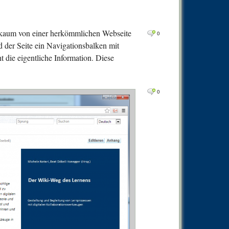
0
Comm
0
Comm
ck kaum von einer herkömmlichen Webseite
0
0
Comm
d der Seite ein Navigationsbalken mit
0
Comm
t die eigentliche Information. Diese
0
Comm
0
Comm
0
0
Comm
0
Comm
0
Comm
0
Comm
0
Comm
0
Comm
0
Comm
0
Comm