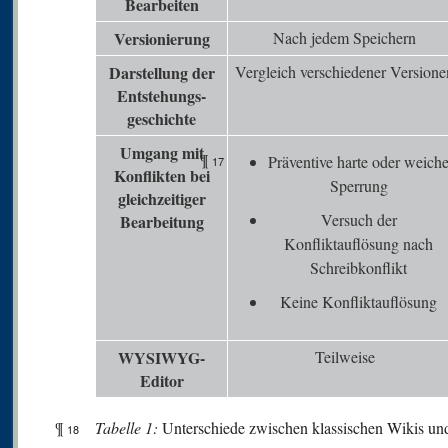
Bearbeiten
V
ersionierung
Nach jedem Speichern
Darstellung der
Vergleich verschiedener Versione
Entstehungs-
geschichte
Umgang mit
¶
Präventive harte oder weich
17
K
onflikten bei
Sperrung
gleichzeitiger
Versuch der
Bearbeitung
Konfliktauflösung nach
Schreibkonflikt
Keine Konfliktauflösung
WYSIWYG-
Teilweise
Editor
¶
Tabelle 1:
Unterschiede zwischen klassischen Wikis u
18