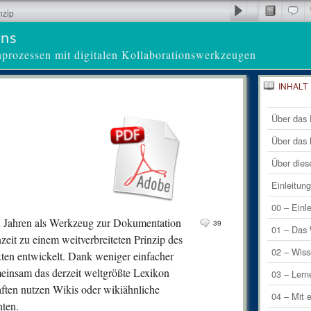
nzip
ens
nprozessen mit digitalen Kollaborationswerkzeugen
INHALT
34
Letzte 
Com
Über das 
39
Letzte
Com
Über das
11
Com
Über dies
5
Comm
Einleitun
4
Comm
00 – Einl
n Jahren als Werkzeug zur Dokumentation
39
6
Comm
01 – Das 
zeit zu einem weitverbreiteten Prinzip des
1
Comm
02 – Wiss
xten entwickelt. Dank weniger einfacher
einsam das derzeit weltgrößte Lexikon
0
Comm
03 – Lern
ften nutzen Wikis oder wikiähnliche
0
Comm
04 – Mit 
ten.