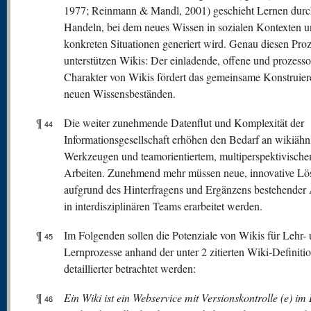
1977; Reinmann & Mandl, 2001) geschieht Lernen durch
Handeln, bei dem neues Wissen in sozialen Kontexten 
konkreten Situationen generiert wird. Genau diesen Pro
unterstützen Wikis: Der einladende, offene und prozessor
Charakter von Wikis fördert das gemeinsame Konstruier
neuen Wissensbeständen.
¶
Die weiter zunehmende Datenflut und Komplexität der
44
Informationsgesellschaft erhöhen den Bedarf an wikiähn
Werkzeugen und teamorientiertem, multiperspektivisch
Arbeiten. Zunehmend mehr müssen neue, innovative L
aufgrund des Hinterfragens und Ergänzens bestehender
in interdisziplinären Teams erarbeitet werden.
¶
Im Folgenden sollen die Potenziale von Wikis für Lehr-
45
Lernprozesse anhand der unter 2 zitierten Wiki-Definiti
detaillierter betrachtet werden:
¶
Ein Wiki ist ein Webservice mit Versionskontrolle (e) im 
46