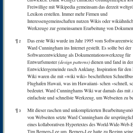
Freiwillige mit Wikipedia gemeinsam das derzeit weltgr
Lexikon erstellen. Immer mehr Firmen und
Interessengemeinschaften nutzen Wikis oder wikiähnlic
Werkzeuge zur gemeinsamen Erarbeitung von Dokumen
¶
Das erste Wiki wurde im Jahr 1995 vom Softwareentwic
2
Ward Cunningham ins Internet gestellt. Es sollte bei der
Softwareentwicklung als Dokumentationswerkzeug für
Entwurfsmuster
(design patterns)
dienen und fand in der
Entwicklergemeinde rasch Anklang. Inspiration für de
Wiki waren die mit «wiki wiki» beschrifteten Schnellbu
Flughafen Hawaii, was im Hawaiiani- schen «schnell, s
bedeutet. Ward Cunninghams Wiki war damals das mit 
einfachste und schnellste Werkzeug, um Webseiten zu be
¶
Mit dieser raschen und unkomplizierten Bearbeitungsmö
3
von Webseiten setzte Ward Cunningham die ursprünglic
eines kollaborativen Hypertextes des World-Wide-Web-E
Tim Berners-Lee um. Berners-Lee hatte zu Beginn seine