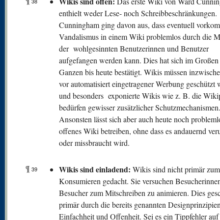
¶
W
ikis sind offen:
Das erste Wiki von Ward Cunni
38
enthielt weder Lese- noch Schreibbeschränkungen.
Cunningham ging davon aus, dass eventuell vorko
Vandalismus in einem Wiki problemlos durch die M
der wohlgesinnten Benutzerinnen und Benutzer
aufgefangen werden kann. Dies hat sich im Großen
Ganzen bis heute bestätigt. Wikis müssen inzwisch
vor automatisiert eingetragener Werbung geschützt
und besonders exponierte Wikis wie z. B. die Wiki
bedürfen gewisser zusätzlicher Schutzmechanismen
Ansonsten lässt sich aber auch heute noch probleml
offenes Wiki betreiben, ohne dass es andauernd veru
oder missbraucht wird.
¶
Wikis sind einladend:
Wikis sind nicht primär zum
39
Konsumieren gedacht. Sie versuchen Besucherinne
Besucher zum Mitschreiben zu animieren. Dies gesc
primär durch die bereits genannten Designprinzipie
Einfachheit und Offenheit. Sei es ein Tippfehler auf