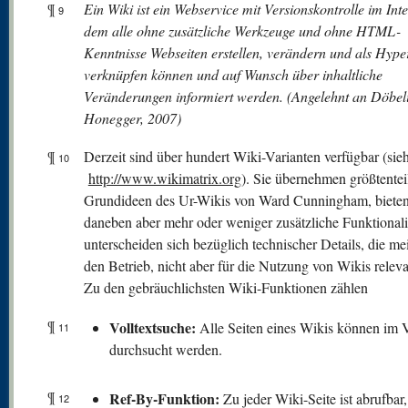
¶
Ein Wiki ist ein Webservice mit Versionskontrolle im Inte
9
dem alle ohne zusätzliche Werkzeuge und ohne HTML-
Kenntnisse Webseiten erstellen, verändern und als Hyper
verknüpfen können und auf Wunsch über inhaltliche
Veränderungen informiert werden. (Angelehnt an Döbel
Honegger, 2007)
¶
Derzeit sind über hundert Wiki-Varianten verfügbar (sie
10
http://www.wikimatrix.org
). Sie übernehmen größtentei
Grundideen des Ur-Wikis von Ward Cunningham, biete
daneben aber mehr oder weniger zusätzliche Funktionali
unterscheiden sich bezüglich technischer Details, die mei
den Betrieb, nicht aber für die Nutzung von Wikis releva
Zu den gebräuchlichsten Wiki-Funktionen zählen
¶
V
olltextsuche:
Alle Seiten eines Wikis können im V
11
durchsucht werden.
¶
Ref-By-Funktion:
Zu jeder Wiki-Seite ist abrufbar
12