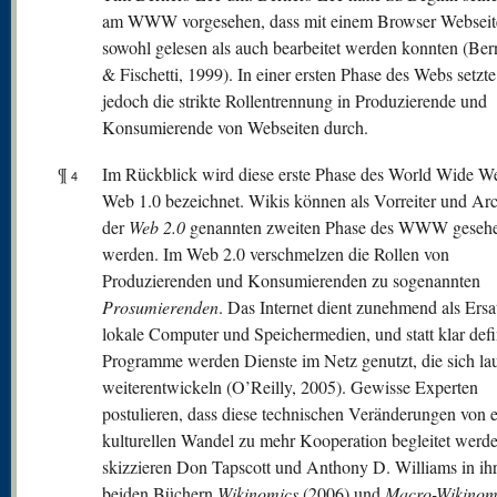
am WWW vorgesehen, dass mit einem Browser Webseit
sowohl gelesen als auch bearbeitet werden konnten (Ber
& Fischetti, 1999). In einer ersten Phase des Webs setzte
jedoch die strikte Rollentrennung in Produzierende und
Konsumierende von Webseiten durch.
¶
Im Rückblick wird diese erste Phase des World Wide We
4
Web 1.0 bezeichnet. Wikis können als Vorreiter und Ar
der
W
eb 2.0
genannten zweiten Phase des WWW geseh
werden. Im Web 2.0 verschmelzen die Rollen von
Produzierenden und Konsumierenden zu sogenannten
Prosumierenden
. Das Internet dient zunehmend als Ersa
lokale Computer und Speichermedien, und statt klar defi
Programme werden Dienste im Netz genutzt, die sich la
weiterentwickeln (O’Reilly, 2005). Gewisse Experten
postulieren, dass diese technischen Veränderungen von 
kulturellen Wandel zu mehr Kooperation begleitet werd
skizzieren Don Tapscott und Anthony D. Williams in ih
beiden Büchern
Wikinomics
(2006) und
Macro-Wikinom