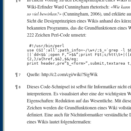
6
Wiki-Erfinder Ward Cunningham rhetorisch:
«Wie kann
so viel bewirken?»
(Cunningham, 2006), und erklärte au
Sicht die Designprinzipien eines Wikis anhand des kürz
bekannten Programms, das die Grundfunktionen eines W
222 Zeichen Perl-Code umsetzt:
 #!/usr/bin/perl

use CGI‘:all‘;path_info=~/\w+/;$_=`grep -l $&
||`dd<$&`;open F,“>$&“;print F$t;s/htt\S+|([A
{2,}/a{href,$&},$&/eg;

print header,pre“$_<form>“,submit,textarea t
¶
Quelle: http://c2.com/cgi/wiki?SigWik
7
¶
Dieses Code-Schnipsel ist selbst für Informatiker nicht e
8
interpretieren. Es visualisiert aber eine der wichtigsten W
Eigenschaften: Reduktion auf das Wesentliche. Mit dies
Zeichen werden die Grundfunktionen eines Wiki vollstä
definiert. Eine auch für Nichtinformatiker verständliche 
eines Wikis lautet folgendermaßen: