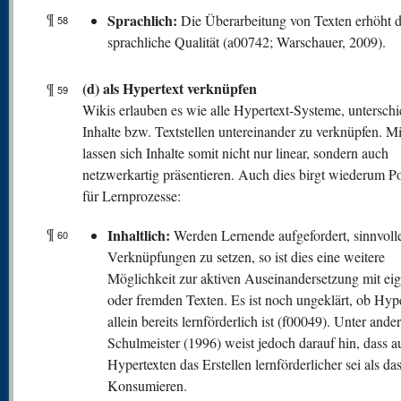
¶
Sprachlich:
Die Überarbeitung von Texten erhöht 
58
sprachliche Qualität (a00742; Warschauer, 2009).
(d) als Hypertext verknüpfen
¶
59
Wikis erlauben es wie alle Hypertext-Systeme, unterschi
Inhalte bzw. Textstellen untereinander zu verknüpfen. M
lassen sich Inhalte somit nicht nur linear, sondern auch
netzwerkartig präsentieren. Auch dies birgt wiederum Po
für Lernprozesse:
¶
Inhaltlich:
Werden Lernende aufgefordert, sinnvoll
60
Verknüpfungen zu setzen, so ist dies eine weitere
Möglichkeit zur aktiven Auseinandersetzung mit ei
oder fremden Texten. Es ist noch ungeklärt, ob Hype
allein bereits lernförderlich ist (f00049). Unter and
Schulmeister (1996) weist jedoch darauf hin, dass a
Hypertexten das Erstellen lernförderlicher sei als das
Konsumieren.