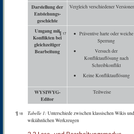
Darstellung der
Vergleich verschiedener Versione
Entstehungs-
geschichte
Umgang mit
¶
Präventive harte oder weiche
17
K
onflikten bei
Sperrung
gleichzeitiger
Versuch der
Bearbeitung
Konfliktauflösung nach
Schreibkonflikt
Keine Konfliktauflösung
WYSIWYG-
Teilweise
Editor
¶
Tabelle 1:
Unterschiede zwischen klassischen Wikis un
18
wikiähnlichen Werkzeugen