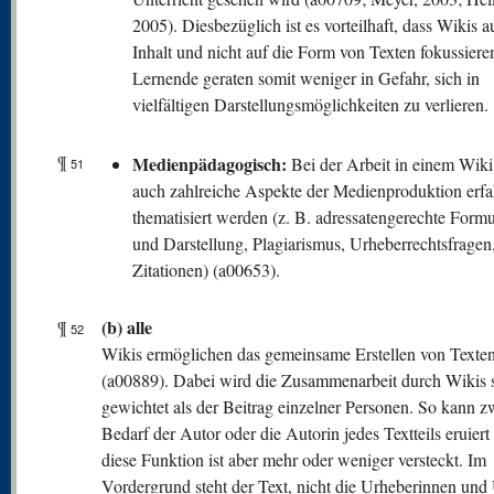
2005). Diesbezüglich ist es vorteilhaft, dass Wikis a
Inhalt und nicht auf die Form von Texten fokussiere
Lernende geraten somit weniger in Gefahr, sich in
vielfältigen Darstellungsmöglichkeiten zu verlieren.
¶
Medienpädagogisch:
Bei der Arbeit in einem Wik
51
auch zahlreiche Aspekte der Medienproduktion erf
thematisiert werden (z. B. adressatengerechte Form
und Darstellung, Plagiarismus, Urheberrechtsfragen,
Zitationen) (a00653).
(b) alle
¶
52
Wikis ermöglichen das gemeinsame Erstellen von Texte
(a00889). Dabei wird die Zusammenarbeit durch Wikis s
gewichtet als der Beitrag einzelner Personen. So kann z
Bedarf der Autor oder die Autorin jedes Textteils eruier
diese Funktion ist aber mehr oder weniger versteckt. Im
Vordergrund steht der Text, nicht die Urheberinnen und