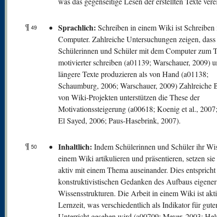
was das gegenseitige Lesen der erstellten Texte vere
¶
Sprachlich:
Schreiben in einem Wiki ist Schreiben
49
Computer. Zahlreiche Untersuchungen zeigen, dass
Schülerinnen und Schüler mit dem Computer zum T
motivierter schreiben (a01139; Warschauer, 2009) u
längere Texte produzieren als von Hand (a01138;
Schaumburg, 2006; Warschauer, 2009) Zahlreiche B
von Wiki-Projekten unterstützen die These der
Motivationssteigerung (a00618; Koenig et al., 200
El Sayed, 2006; Paus-Hasebrink, 2007).
¶
Inhaltlich:
Indem Schülerinnen und Schüler ihr Wis
50
einem Wiki artikulieren und präsentieren, setzen sie
aktiv mit einem Thema auseinander. Dies entsprich
konstruktivistischen Gedanken des Aufbaus eigener
Wissensstrukturen. Die Arbeit in einem Wiki ist akt
Lernzeit, was verschiedentlich als Indikator für gute
Unterricht gesehen wird (a00709; Meyer, 2003; He