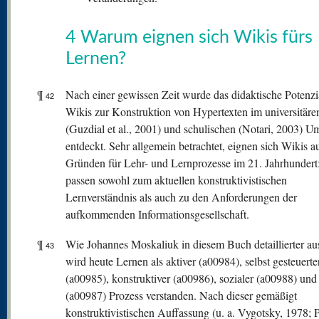
4 Warum eignen sich Wikis fürs
Lernen?
¶
Nach einer gewissen Zeit wurde das didaktische Potenzi
42
Wikis zur Konstruktion von Hypertexten im universitäre
(Guzdial et al., 2001) und schulischen (Notari, 2003) U
entdeckt. Sehr allgemein betrachtet, eignen sich Wikis a
Gründen für Lehr- und Lernprozesse im 21. Jahrhundert:
passen sowohl zum aktuellen konstruktivistischen
Lernverständnis als auch zu den Anforderungen der
aufkommenden Informationsgesellschaft.
¶
Wie Johannes Moskaliuk in diesem Buch detaillierter aus
43
wird heute Lernen als aktiver (a00984), selbst gesteuerte
(a00985), konstruktiver (a00986), sozialer (a00988) und 
(a00987) Prozess verstanden. Nach dieser gemäßigt
konstruktivistischen Auffassung (u. a. Vygotsky, 1978; P