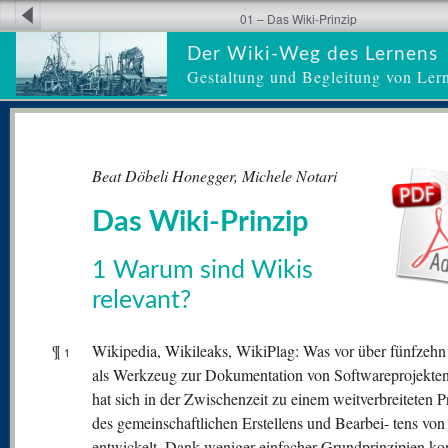
01 – Das Wiki-Prinzip
Der Wiki-Weg des Lernens
Gestaltung und Begleitung von Ler
Beat Döbeli Honegger, Michele Notari
Das Wiki-Prinzip
1 Warum sind Wikis
relevant?
¶
Wikipedia, Wikileaks, WikiPlag: Was vor über fünfzehn
1
als Werkzeug zur Dokumentation von Softwareprojekte
hat sich in der Zwischenzeit zu einem weitverbreiteten P
des gemeinschaftlichen Erstellens und Bearbei- tens von
entwickelt. Dank weniger einfacher Grundprinzipien ko