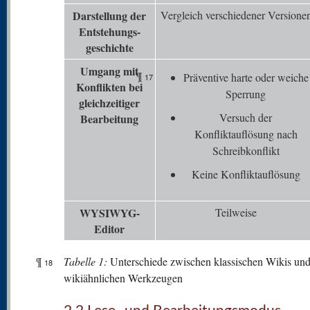
Darstellung der
Vergleich verschiedener Versione
Entstehungs-
geschichte
Umgang mit
¶
Präventive harte oder weiche
17
K
onflikten bei
Sperrung
gleichzeitiger
Versuch der
Bearbeitung
Konfliktauflösung nach
Schreibkonflikt
Keine Konfliktauflösung
WYSIWYG-
Teilweise
Editor
¶
Tabelle 1:
Unterschiede zwischen klassischen Wikis un
18
wikiähnlichen Werkzeugen