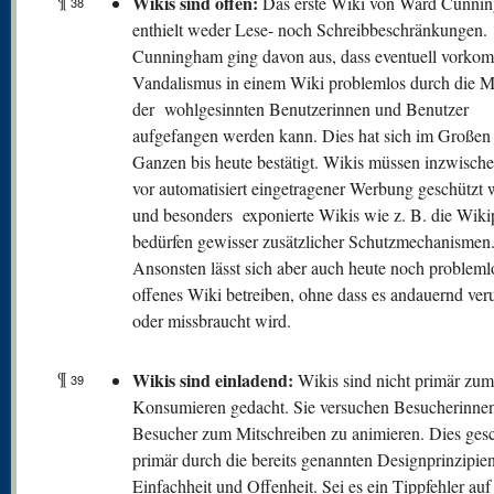
¶
W
ikis sind offen:
Das erste Wiki von Ward Cunni
38
enthielt weder Lese- noch Schreibbeschränkungen.
Cunningham ging davon aus, dass eventuell vorko
Vandalismus in einem Wiki problemlos durch die M
der wohlgesinnten Benutzerinnen und Benutzer
aufgefangen werden kann. Dies hat sich im Großen
Ganzen bis heute bestätigt. Wikis müssen inzwisch
vor automatisiert eingetragener Werbung geschützt
und besonders exponierte Wikis wie z. B. die Wiki
bedürfen gewisser zusätzlicher Schutzmechanismen
Ansonsten lässt sich aber auch heute noch probleml
offenes Wiki betreiben, ohne dass es andauernd veru
oder missbraucht wird.
¶
Wikis sind einladend:
Wikis sind nicht primär zum
39
Konsumieren gedacht. Sie versuchen Besucherinne
Besucher zum Mitschreiben zu animieren. Dies gesc
primär durch die bereits genannten Designprinzipie
Einfachheit und Offenheit. Sei es ein Tippfehler auf