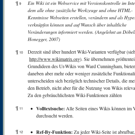
¶
Ein Wiki ist ein Webservice mit Versionskontrolle im Inte
9
dem alle ohne zusätzliche Werkzeuge und ohne HTML-
Kenntnisse Webseiten erstellen, verändern und als Hyper
verknüpfen können und auf Wunsch über inhaltliche
Veränderungen informiert werden. (Angelehnt an Döbel
Honegger, 2007)
¶
Derzeit sind über hundert Wiki-Varianten verfügbar (sie
10
http://www.wikimatrix.org
). Sie übernehmen größtentei
Grundideen des Ur-Wikis von Ward Cunningham, biete
daneben aber mehr oder weniger zusätzliche Funktionali
unterscheiden sich bezüglich technischer Details, die mei
den Betrieb, nicht aber für die Nutzung von Wikis releva
Zu den gebräuchlichsten Wiki-Funktionen zählen
¶
V
olltextsuche:
Alle Seiten eines Wikis können im V
11
durchsucht werden.
¶
Ref-By-Funktion:
Zu jeder Wiki-Seite ist abrufbar
12