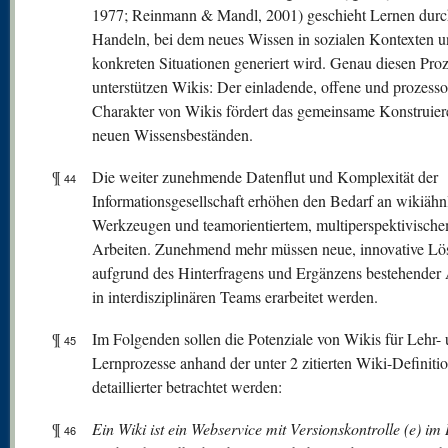
1977; Reinmann & Mandl, 2001) geschieht Lernen durch
Handeln, bei dem neues Wissen in sozialen Kontexten 
konkreten Situationen generiert wird. Genau diesen Pro
unterstützen Wikis: Der einladende, offene und prozessor
Charakter von Wikis fördert das gemeinsame Konstruier
neuen Wissensbeständen.
¶
Die weiter zunehmende Datenflut und Komplexität der
44
Informationsgesellschaft erhöhen den Bedarf an wikiähn
Werkzeugen und teamorientiertem, multiperspektivisch
Arbeiten. Zunehmend mehr müssen neue, innovative L
aufgrund des Hinterfragens und Ergänzens bestehender
in interdisziplinären Teams erarbeitet werden.
¶
Im Folgenden sollen die Potenziale von Wikis für Lehr-
45
Lernprozesse anhand der unter 2 zitierten Wiki-Definiti
detaillierter betrachtet werden:
¶
Ein Wiki ist ein Webservice mit Versionskontrolle (e) im 
46