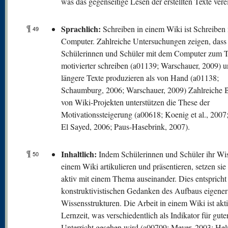
was das gegenseitige Lesen der erstellten Texte vere
¶
Sprachlich:
Schreiben in einem Wiki ist Schreiben
49
Computer. Zahlreiche Untersuchungen zeigen, dass
Schülerinnen und Schüler mit dem Computer zum T
motivierter schreiben (a01139; Warschauer, 2009) u
längere Texte produzieren als von Hand (a01138;
Schaumburg, 2006; Warschauer, 2009) Zahlreiche B
von Wiki-Projekten unterstützen die These der
Motivationssteigerung (a00618; Koenig et al., 200
El Sayed, 2006; Paus-Hasebrink, 2007).
¶
Inhaltlich:
Indem Schülerinnen und Schüler ihr Wis
50
einem Wiki artikulieren und präsentieren, setzen sie
aktiv mit einem Thema auseinander. Dies entsprich
konstruktivistischen Gedanken des Aufbaus eigener
Wissensstrukturen. Die Arbeit in einem Wiki ist akt
Lernzeit, was verschiedentlich als Indikator für gute
Unterricht gesehen wird (a00709; Meyer, 2003; He