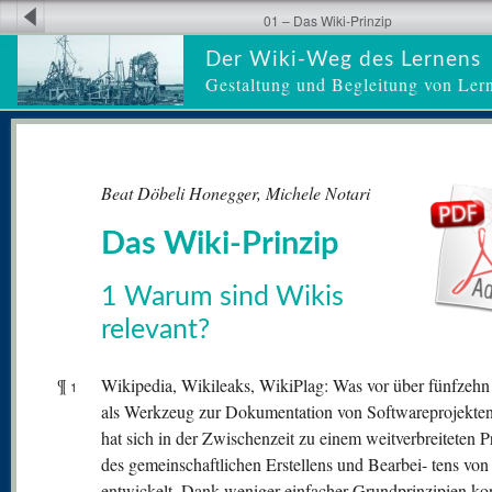
01 – Das Wiki-Prinzip
Der Wiki-Weg des Lernens
Gestaltung und Begleitung von Ler
Beat Döbeli Honegger, Michele Notari
Das Wiki-Prinzip
1 Warum sind Wikis
relevant?
¶
Wikipedia, Wikileaks, WikiPlag: Was vor über fünfzehn
1
als Werkzeug zur Dokumentation von Softwareprojekte
hat sich in der Zwischenzeit zu einem weitverbreiteten P
des gemeinschaftlichen Erstellens und Bearbei- tens von
entwickelt. Dank weniger einfacher Grundprinzipien ko