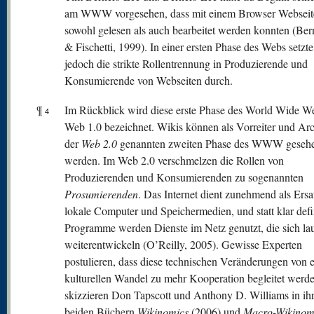
am WWW vorgesehen, dass mit einem Browser Webseit
sowohl gelesen als auch bearbeitet werden konnten (Ber
& Fischetti, 1999). In einer ersten Phase des Webs setzte
jedoch die strikte Rollentrennung in Produzierende und
Konsumierende von Webseiten durch.
¶
Im Rückblick wird diese erste Phase des World Wide We
4
Web 1.0 bezeichnet. Wikis können als Vorreiter und Ar
der
W
eb 2.0
genannten zweiten Phase des WWW geseh
werden. Im Web 2.0 verschmelzen die Rollen von
Produzierenden und Konsumierenden zu sogenannten
Prosumierenden
. Das Internet dient zunehmend als Ersa
lokale Computer und Speichermedien, und statt klar defi
Programme werden Dienste im Netz genutzt, die sich la
weiterentwickeln (O’Reilly, 2005). Gewisse Experten
postulieren, dass diese technischen Veränderungen von 
kulturellen Wandel zu mehr Kooperation begleitet werd
skizzieren Don Tapscott und Anthony D. Williams in ih
beiden Büchern
Wikinomics
(2006) und
Macro-Wikinom