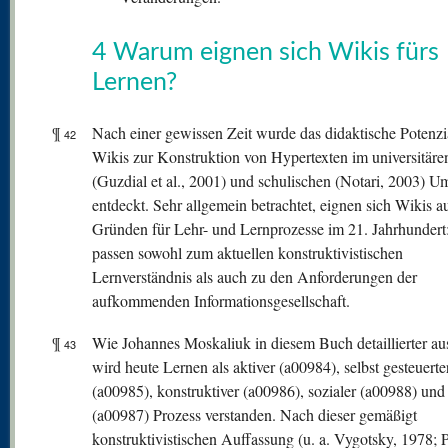
4 Warum eignen sich Wikis fürs
Lernen?
¶
Nach einer gewissen Zeit wurde das didaktische Potenzi
42
Wikis zur Konstruktion von Hypertexten im universitäre
(Guzdial et al., 2001) und schulischen (Notari, 2003) U
entdeckt. Sehr allgemein betrachtet, eignen sich Wikis a
Gründen für Lehr- und Lernprozesse im 21. Jahrhundert:
passen sowohl zum aktuellen konstruktivistischen
Lernverständnis als auch zu den Anforderungen der
aufkommenden Informationsgesellschaft.
¶
Wie Johannes Moskaliuk in diesem Buch detaillierter aus
43
wird heute Lernen als aktiver (a00984), selbst gesteuerte
(a00985), konstruktiver (a00986), sozialer (a00988) und 
(a00987) Prozess verstanden. Nach dieser gemäßigt
konstruktivistischen Auffassung (u. a. Vygotsky, 1978; P