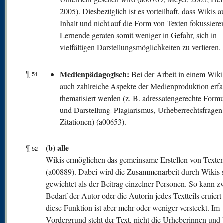
2005). Diesbezüglich ist es vorteilhaft, dass Wikis a
Inhalt und nicht auf die Form von Texten fokussiere
Lernende geraten somit weniger in Gefahr, sich in
vielfältigen Darstellungsmöglichkeiten zu verlieren.
¶
Medienpädagogisch:
Bei der Arbeit in einem Wik
51
auch zahlreiche Aspekte der Medienproduktion erf
thematisiert werden (z. B. adressatengerechte Form
und Darstellung, Plagiarismus, Urheberrechtsfragen,
Zitationen) (a00653).
(b) alle
¶
52
Wikis ermöglichen das gemeinsame Erstellen von Texte
(a00889). Dabei wird die Zusammenarbeit durch Wikis s
gewichtet als der Beitrag einzelner Personen. So kann z
Bedarf der Autor oder die Autorin jedes Textteils eruier
diese Funktion ist aber mehr oder weniger versteckt. Im
Vordergrund steht der Text, nicht die Urheberinnen und