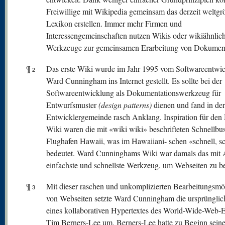
Freiwillige mit Wikipedia gemeinsam das derzeit weltgr
Lexikon erstellen. Immer mehr Firmen und
Interessengemeinschaften nutzen Wikis oder wikiähnlic
Werkzeuge zur gemeinsamen Erarbeitung von Dokumen
¶
Das erste Wiki wurde im Jahr 1995 vom Softwareentwic
2
Ward Cunningham ins Internet gestellt. Es sollte bei der
Softwareentwicklung als Dokumentationswerkzeug für
Entwurfsmuster
(design patterns)
dienen und fand in der
Entwicklergemeinde rasch Anklang. Inspiration für de
Wiki waren die mit «wiki wiki» beschrifteten Schnellbu
Flughafen Hawaii, was im Hawaiiani- schen «schnell, s
bedeutet. Ward Cunninghams Wiki war damals das mit 
einfachste und schnellste Werkzeug, um Webseiten zu be
¶
Mit dieser raschen und unkomplizierten Bearbeitungsmö
3
von Webseiten setzte Ward Cunningham die ursprünglic
eines kollaborativen Hypertextes des World-Wide-Web-E
Tim Berners-Lee um. Berners-Lee hatte zu Beginn seine