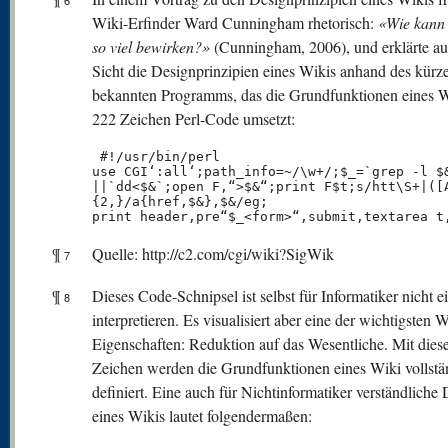
6
Wiki-Erfinder Ward Cunningham rhetorisch:
«Wie kann
so viel bewirken?»
(Cunningham, 2006), und erklärte au
Sicht die Designprinzipien eines Wikis anhand des kürz
bekannten Programms, das die Grundfunktionen eines W
222 Zeichen Perl-Code umsetzt:
 #!/usr/bin/perl

use CGI‘:all‘;path_info=~/\w+/;$_=`grep -l $&
||`dd<$&`;open F,“>$&“;print F$t;s/htt\S+|([A
{2,}/a{href,$&},$&/eg;

print header,pre“$_<form>“,submit,textarea t
¶
Quelle: http://c2.com/cgi/wiki?SigWik
7
¶
Dieses Code-Schnipsel ist selbst für Informatiker nicht e
8
interpretieren. Es visualisiert aber eine der wichtigsten W
Eigenschaften: Reduktion auf das Wesentliche. Mit dies
Zeichen werden die Grundfunktionen eines Wiki vollstä
definiert. Eine auch für Nichtinformatiker verständliche 
eines Wikis lautet folgendermaßen: