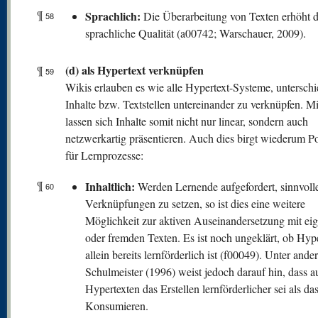
¶
Sprachlich:
Die Überarbeitung von Texten erhöht 
58
sprachliche Qualität (a00742; Warschauer, 2009).
(d) als Hypertext verknüpfen
¶
59
Wikis erlauben es wie alle Hypertext-Systeme, unterschi
Inhalte bzw. Textstellen untereinander zu verknüpfen. M
lassen sich Inhalte somit nicht nur linear, sondern auch
netzwerkartig präsentieren. Auch dies birgt wiederum Po
für Lernprozesse:
¶
Inhaltlich:
Werden Lernende aufgefordert, sinnvoll
60
Verknüpfungen zu setzen, so ist dies eine weitere
Möglichkeit zur aktiven Auseinandersetzung mit ei
oder fremden Texten. Es ist noch ungeklärt, ob Hype
allein bereits lernförderlich ist (f00049). Unter and
Schulmeister (1996) weist jedoch darauf hin, dass a
Hypertexten das Erstellen lernförderlicher sei als das
Konsumieren.