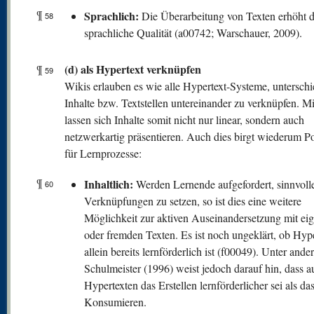
¶
Sprachlich:
Die Überarbeitung von Texten erhöht 
58
sprachliche Qualität (a00742; Warschauer, 2009).
(d) als Hypertext verknüpfen
¶
59
Wikis erlauben es wie alle Hypertext-Systeme, unterschi
Inhalte bzw. Textstellen untereinander zu verknüpfen. M
lassen sich Inhalte somit nicht nur linear, sondern auch
netzwerkartig präsentieren. Auch dies birgt wiederum Po
für Lernprozesse:
¶
Inhaltlich:
Werden Lernende aufgefordert, sinnvoll
60
Verknüpfungen zu setzen, so ist dies eine weitere
Möglichkeit zur aktiven Auseinandersetzung mit ei
oder fremden Texten. Es ist noch ungeklärt, ob Hype
allein bereits lernförderlich ist (f00049). Unter and
Schulmeister (1996) weist jedoch darauf hin, dass a
Hypertexten das Erstellen lernförderlicher sei als das
Konsumieren.