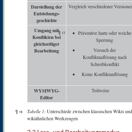
Darstellung der
Vergleich verschiedener Versione
Entstehungs-
geschichte
Umgang mit
¶
Präventive harte oder weiche
17
K
onflikten bei
Sperrung
gleichzeitiger
Versuch der
Bearbeitung
Konfliktauflösung nach
Schreibkonflikt
Keine Konfliktauflösung
WYSIWYG-
Teilweise
Editor
¶
Tabelle 1:
Unterschiede zwischen klassischen Wikis un
18
wikiähnlichen Werkzeugen