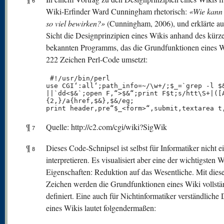
6
Wiki-Erfinder Ward Cunningham rhetorisch:
«Wie kann
so viel bewirken?»
(Cunningham, 2006), und erklärte au
Sicht die Designprinzipien eines Wikis anhand des kürz
bekannten Programms, das die Grundfunktionen eines W
222 Zeichen Perl-Code umsetzt:
 #!/usr/bin/perl

use CGI‘:all‘;path_info=~/\w+/;$_=`grep -l $&
||`dd<$&`;open F,“>$&“;print F$t;s/htt\S+|([A
{2,}/a{href,$&},$&/eg;

print header,pre“$_<form>“,submit,textarea t
¶
Quelle: http://c2.com/cgi/wiki?SigWik
7
¶
Dieses Code-Schnipsel ist selbst für Informatiker nicht e
8
interpretieren. Es visualisiert aber eine der wichtigsten W
Eigenschaften: Reduktion auf das Wesentliche. Mit dies
Zeichen werden die Grundfunktionen eines Wiki vollstä
definiert. Eine auch für Nichtinformatiker verständliche 
eines Wikis lautet folgendermaßen: