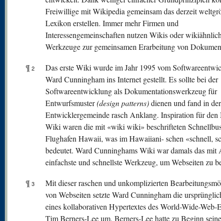
Freiwillige mit Wikipedia gemeinsam das derzeit weltgr
Lexikon erstellen. Immer mehr Firmen und
Interessengemeinschaften nutzen Wikis oder wikiähnlic
Werkzeuge zur gemeinsamen Erarbeitung von Dokumen
¶
Das erste Wiki wurde im Jahr 1995 vom Softwareentwic
2
Ward Cunningham ins Internet gestellt. Es sollte bei der
Softwareentwicklung als Dokumentationswerkzeug für
Entwurfsmuster
(design patterns)
dienen und fand in der
Entwicklergemeinde rasch Anklang. Inspiration für de
Wiki waren die mit «wiki wiki» beschrifteten Schnellbu
Flughafen Hawaii, was im Hawaiiani- schen «schnell, s
bedeutet. Ward Cunninghams Wiki war damals das mit 
einfachste und schnellste Werkzeug, um Webseiten zu be
¶
Mit dieser raschen und unkomplizierten Bearbeitungsmö
3
von Webseiten setzte Ward Cunningham die ursprünglic
eines kollaborativen Hypertextes des World-Wide-Web-E
Tim Berners-Lee um. Berners-Lee hatte zu Beginn seine