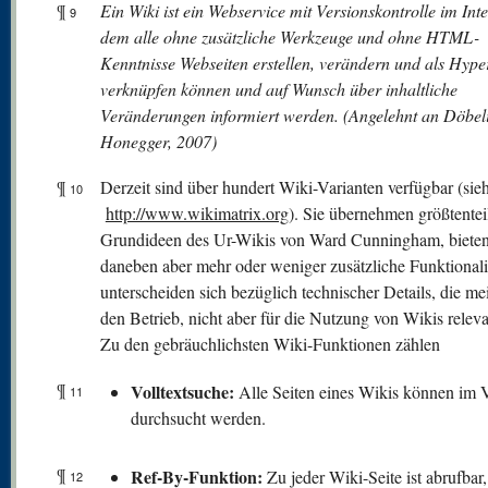
¶
Ein Wiki ist ein Webservice mit Versionskontrolle im Inte
9
dem alle ohne zusätzliche Werkzeuge und ohne HTML-
Kenntnisse Webseiten erstellen, verändern und als Hyper
verknüpfen können und auf Wunsch über inhaltliche
Veränderungen informiert werden. (Angelehnt an Döbel
Honegger, 2007)
¶
Derzeit sind über hundert Wiki-Varianten verfügbar (sie
10
http://www.wikimatrix.org
). Sie übernehmen größtentei
Grundideen des Ur-Wikis von Ward Cunningham, biete
daneben aber mehr oder weniger zusätzliche Funktionali
unterscheiden sich bezüglich technischer Details, die mei
den Betrieb, nicht aber für die Nutzung von Wikis releva
Zu den gebräuchlichsten Wiki-Funktionen zählen
¶
V
olltextsuche:
Alle Seiten eines Wikis können im V
11
durchsucht werden.
¶
Ref-By-Funktion:
Zu jeder Wiki-Seite ist abrufbar
12