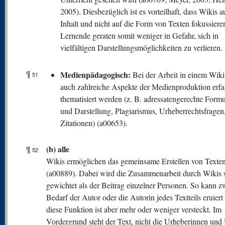
2005). Diesbezüglich ist es vorteilhaft, dass Wikis a
Inhalt und nicht auf die Form von Texten fokussiere
Lernende geraten somit weniger in Gefahr, sich in
vielfältigen Darstellungsmöglichkeiten zu verlieren.
¶
Medienpädagogisch:
Bei der Arbeit in einem Wik
51
auch zahlreiche Aspekte der Medienproduktion erf
thematisiert werden (z. B. adressatengerechte Form
und Darstellung, Plagiarismus, Urheberrechtsfragen,
Zitationen) (a00653).
(b) alle
¶
52
Wikis ermöglichen das gemeinsame Erstellen von Texte
(a00889). Dabei wird die Zusammenarbeit durch Wikis s
gewichtet als der Beitrag einzelner Personen. So kann z
Bedarf der Autor oder die Autorin jedes Textteils eruier
diese Funktion ist aber mehr oder weniger versteckt. Im
Vordergrund steht der Text, nicht die Urheberinnen und