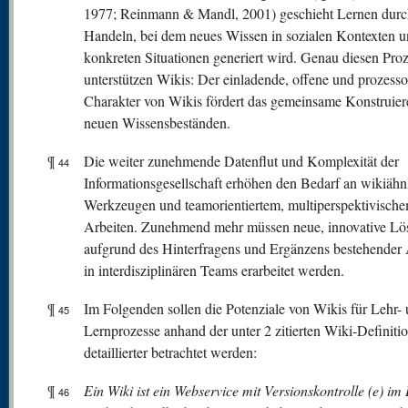
1977; Reinmann & Mandl, 2001) geschieht Lernen durch
Handeln, bei dem neues Wissen in sozialen Kontexten 
konkreten Situationen generiert wird. Genau diesen Pro
unterstützen Wikis: Der einladende, offene und prozessor
Charakter von Wikis fördert das gemeinsame Konstruier
neuen Wissensbeständen.
¶
Die weiter zunehmende Datenflut und Komplexität der
44
Informationsgesellschaft erhöhen den Bedarf an wikiähn
Werkzeugen und teamorientiertem, multiperspektivisch
Arbeiten. Zunehmend mehr müssen neue, innovative L
aufgrund des Hinterfragens und Ergänzens bestehender
in interdisziplinären Teams erarbeitet werden.
¶
Im Folgenden sollen die Potenziale von Wikis für Lehr-
45
Lernprozesse anhand der unter 2 zitierten Wiki-Definiti
detaillierter betrachtet werden:
¶
Ein Wiki ist ein Webservice mit Versionskontrolle (e) im 
46