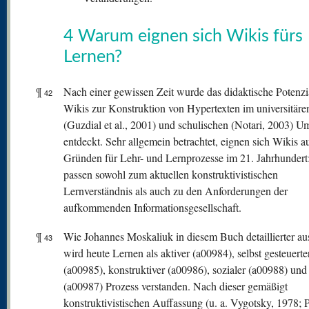
4 Warum eignen sich Wikis fürs
Lernen?
¶
Nach einer gewissen Zeit wurde das didaktische Potenzi
42
Wikis zur Konstruktion von Hypertexten im universitäre
(Guzdial et al., 2001) und schulischen (Notari, 2003) U
entdeckt. Sehr allgemein betrachtet, eignen sich Wikis a
Gründen für Lehr- und Lernprozesse im 21. Jahrhundert:
passen sowohl zum aktuellen konstruktivistischen
Lernverständnis als auch zu den Anforderungen der
aufkommenden Informationsgesellschaft.
¶
Wie Johannes Moskaliuk in diesem Buch detaillierter aus
43
wird heute Lernen als aktiver (a00984), selbst gesteuerte
(a00985), konstruktiver (a00986), sozialer (a00988) und 
(a00987) Prozess verstanden. Nach dieser gemäßigt
konstruktivistischen Auffassung (u. a. Vygotsky, 1978; P