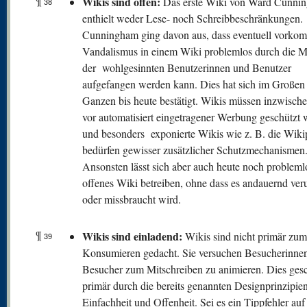
¶
W
ikis sind offen:
Das erste Wiki von Ward Cunni
38
enthielt weder Lese- noch Schreibbeschränkungen.
Cunningham ging davon aus, dass eventuell vorko
Vandalismus in einem Wiki problemlos durch die M
der wohlgesinnten Benutzerinnen und Benutzer
aufgefangen werden kann. Dies hat sich im Großen
Ganzen bis heute bestätigt. Wikis müssen inzwisch
vor automatisiert eingetragener Werbung geschützt
und besonders exponierte Wikis wie z. B. die Wiki
bedürfen gewisser zusätzlicher Schutzmechanismen
Ansonsten lässt sich aber auch heute noch probleml
offenes Wiki betreiben, ohne dass es andauernd veru
oder missbraucht wird.
¶
Wikis sind einladend:
Wikis sind nicht primär zum
39
Konsumieren gedacht. Sie versuchen Besucherinne
Besucher zum Mitschreiben zu animieren. Dies gesc
primär durch die bereits genannten Designprinzipie
Einfachheit und Offenheit. Sei es ein Tippfehler auf