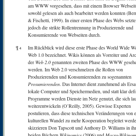
am WWW vorgesehen, dass mit einem Browser Webseit
sowohl gelesen als auch bearbeitet werden konnten (Ber
& Fischetti, 1999). In einer ersten Phase des Webs setzte
jedoch die strikte Rollentrennung in Produzierende und
Konsumierende von Webseiten durch.
¶
Im Rückblick wird diese erste Phase des World Wide We
4
Web 1.0 bezeichnet. Wikis können als Vorreiter und Ar
der
W
eb 2.0
genannten zweiten Phase des WWW geseh
werden. Im Web 2.0 verschmelzen die Rollen von
Produzierenden und Konsumierenden zu sogenannten
Prosumierenden
. Das Internet dient zunehmend als Ersa
lokale Computer und Speichermedien, und statt klar defi
Programme werden Dienste im Netz genutzt, die sich la
weiterentwickeln (O’Reilly, 2005). Gewisse Experten
postulieren, dass diese technischen Veränderungen von 
kulturellen Wandel zu mehr Kooperation begleitet werd
skizzieren Don Tapscott und Anthony D. Williams in ih
beiden Büchern
Wikinomics
(2006) und
Macro-Wikinom