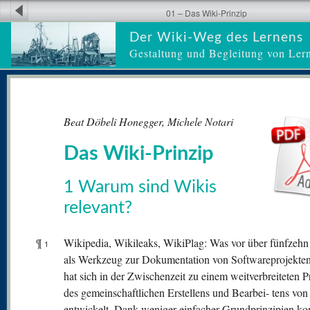
01 – Das Wiki-Prinzip
Der Wiki-Weg des Lernens
Gestaltung und Begleitung von Ler
Beat Döbeli Honegger, Michele Notari
Das Wiki-Prinzip
1 Warum sind Wikis
relevant?
¶
Wikipedia, Wikileaks, WikiPlag: Was vor über fünfzehn
1
als Werkzeug zur Dokumentation von Softwareprojekte
hat sich in der Zwischenzeit zu einem weitverbreiteten P
des gemeinschaftlichen Erstellens und Bearbei- tens von
entwickelt. Dank weniger einfacher Grundprinzipien ko