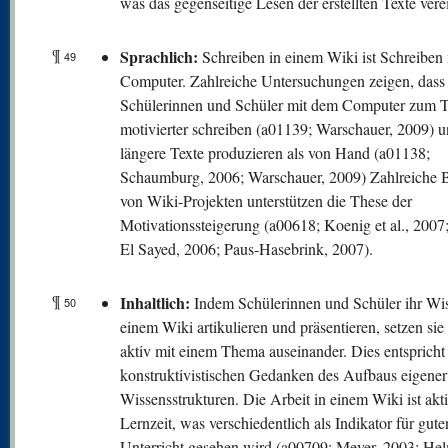
was das gegenseitige Lesen der erstellten Texte vere
¶
Sprachlich:
Schreiben in einem Wiki ist Schreiben
49
Computer. Zahlreiche Untersuchungen zeigen, dass
Schülerinnen und Schüler mit dem Computer zum T
motivierter schreiben (a01139; Warschauer, 2009) u
längere Texte produzieren als von Hand (a01138;
Schaumburg, 2006; Warschauer, 2009) Zahlreiche B
von Wiki-Projekten unterstützen die These der
Motivationssteigerung (a00618; Koenig et al., 200
El Sayed, 2006; Paus-Hasebrink, 2007).
¶
Inhaltlich:
Indem Schülerinnen und Schüler ihr Wis
50
einem Wiki artikulieren und präsentieren, setzen sie
aktiv mit einem Thema auseinander. Dies entsprich
konstruktivistischen Gedanken des Aufbaus eigener
Wissensstrukturen. Die Arbeit in einem Wiki ist akt
Lernzeit, was verschiedentlich als Indikator für gute
Unterricht gesehen wird (a00709; Meyer, 2003; He