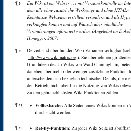
¶
Ein Wiki ist ein Webservice mit Versionskontrolle im Inte
9
dem alle ohne zusätzliche Werkzeuge und ohne HTML-
Kenntnisse Webseiten erstellen, verändern und als Hyper
verknüpfen können und auf Wunsch über inhaltliche
Veränderungen informiert werden. (Angelehnt an Döbel
Honegger, 2007)
¶
Derzeit sind über hundert Wiki-Varianten verfügbar (sie
10
http://www.wikimatrix.org
). Sie übernehmen größtentei
Grundideen des Ur-Wikis von Ward Cunningham, biete
daneben aber mehr oder weniger zusätzliche Funktionali
unterscheiden sich bezüglich technischer Details, die mei
den Betrieb, nicht aber für die Nutzung von Wikis releva
Zu den gebräuchlichsten Wiki-Funktionen zählen
¶
V
olltextsuche:
Alle Seiten eines Wikis können im V
11
durchsucht werden.
¶
Ref-By-Funktion:
Zu jeder Wiki-Seite ist abrufbar
12