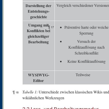
Darstellung der
Vergleich verschiedener Versione
Entstehungs-
geschichte
Umgang mit
¶
Präventive harte oder weiche
17
K
onflikten bei
Sperrung
gleichzeitiger
Versuch der
Bearbeitung
Konfliktauflösung nach
Schreibkonflikt
Keine Konfliktauflösung
WYSIWYG-
Teilweise
Editor
¶
Tabelle 1:
Unterschiede zwischen klassischen Wikis un
18
wikiähnlichen Werkzeugen