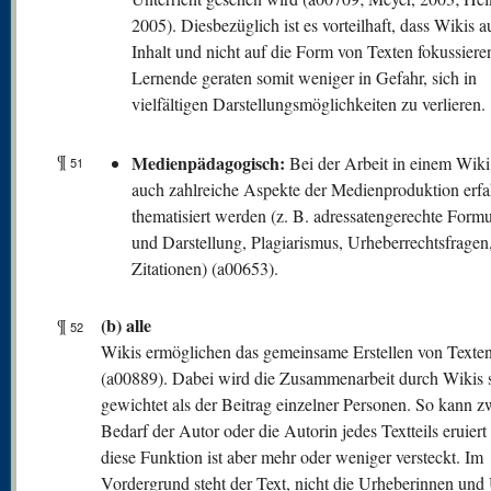
2005). Diesbezüglich ist es vorteilhaft, dass Wikis a
Inhalt und nicht auf die Form von Texten fokussiere
Lernende geraten somit weniger in Gefahr, sich in
vielfältigen Darstellungsmöglichkeiten zu verlieren.
¶
Medienpädagogisch:
Bei der Arbeit in einem Wik
51
auch zahlreiche Aspekte der Medienproduktion erf
thematisiert werden (z. B. adressatengerechte Form
und Darstellung, Plagiarismus, Urheberrechtsfragen,
Zitationen) (a00653).
(b) alle
¶
52
Wikis ermöglichen das gemeinsame Erstellen von Texte
(a00889). Dabei wird die Zusammenarbeit durch Wikis s
gewichtet als der Beitrag einzelner Personen. So kann z
Bedarf der Autor oder die Autorin jedes Textteils eruier
diese Funktion ist aber mehr oder weniger versteckt. Im
Vordergrund steht der Text, nicht die Urheberinnen und