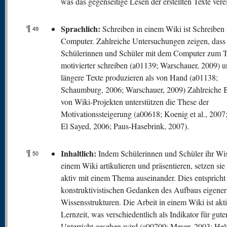
was das gegenseitige Lesen der erstellten Texte vere
¶
Sprachlich:
Schreiben in einem Wiki ist Schreiben
49
Computer. Zahlreiche Untersuchungen zeigen, dass
Schülerinnen und Schüler mit dem Computer zum T
motivierter schreiben (a01139; Warschauer, 2009) u
längere Texte produzieren als von Hand (a01138;
Schaumburg, 2006; Warschauer, 2009) Zahlreiche B
von Wiki-Projekten unterstützen die These der
Motivationssteigerung (a00618; Koenig et al., 200
El Sayed, 2006; Paus-Hasebrink, 2007).
¶
Inhaltlich:
Indem Schülerinnen und Schüler ihr Wis
50
einem Wiki artikulieren und präsentieren, setzen sie
aktiv mit einem Thema auseinander. Dies entsprich
konstruktivistischen Gedanken des Aufbaus eigener
Wissensstrukturen. Die Arbeit in einem Wiki ist akt
Lernzeit, was verschiedentlich als Indikator für gute
Unterricht gesehen wird (a00709; Meyer, 2003; He