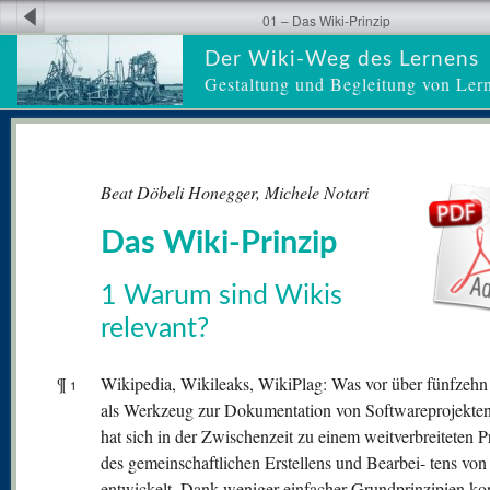
01 – Das Wiki-Prinzip
Der Wiki-Weg des Lernens
Gestaltung und Begleitung von Ler
Beat Döbeli Honegger, Michele Notari
Das Wiki-Prinzip
1 Warum sind Wikis
relevant?
¶
Wikipedia, Wikileaks, WikiPlag: Was vor über fünfzehn
1
als Werkzeug zur Dokumentation von Softwareprojekte
hat sich in der Zwischenzeit zu einem weitverbreiteten P
des gemeinschaftlichen Erstellens und Bearbei- tens von
entwickelt. Dank weniger einfacher Grundprinzipien ko