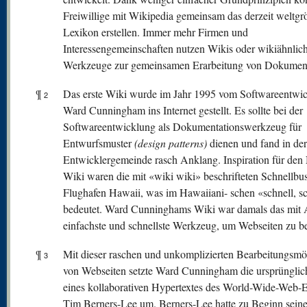
Freiwillige mit Wikipedia gemeinsam das derzeit weltgr
Lexikon erstellen. Immer mehr Firmen und
Interessengemeinschaften nutzen Wikis oder wikiähnlic
Werkzeuge zur gemeinsamen Erarbeitung von Dokumen
¶
Das erste Wiki wurde im Jahr 1995 vom Softwareentwic
2
Ward Cunningham ins Internet gestellt. Es sollte bei der
Softwareentwicklung als Dokumentationswerkzeug für
Entwurfsmuster
(design patterns)
dienen und fand in der
Entwicklergemeinde rasch Anklang. Inspiration für de
Wiki waren die mit «wiki wiki» beschrifteten Schnellbu
Flughafen Hawaii, was im Hawaiiani- schen «schnell, s
bedeutet. Ward Cunninghams Wiki war damals das mit 
einfachste und schnellste Werkzeug, um Webseiten zu be
¶
Mit dieser raschen und unkomplizierten Bearbeitungsmö
3
von Webseiten setzte Ward Cunningham die ursprünglic
eines kollaborativen Hypertextes des World-Wide-Web-E
Tim Berners-Lee um. Berners-Lee hatte zu Beginn seine