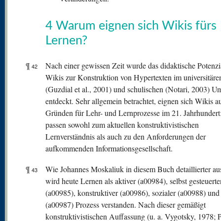
4 Warum eignen sich Wikis fürs
Lernen?
¶
Nach einer gewissen Zeit wurde das didaktische Potenzi
42
Wikis zur Konstruktion von Hypertexten im universitäre
(Guzdial et al., 2001) und schulischen (Notari, 2003) U
entdeckt. Sehr allgemein betrachtet, eignen sich Wikis a
Gründen für Lehr- und Lernprozesse im 21. Jahrhundert:
passen sowohl zum aktuellen konstruktivistischen
Lernverständnis als auch zu den Anforderungen der
aufkommenden Informationsgesellschaft.
¶
Wie Johannes Moskaliuk in diesem Buch detaillierter aus
43
wird heute Lernen als aktiver (a00984), selbst gesteuerte
(a00985), konstruktiver (a00986), sozialer (a00988) und 
(a00987) Prozess verstanden. Nach dieser gemäßigt
konstruktivistischen Auffassung (u. a. Vygotsky, 1978; P