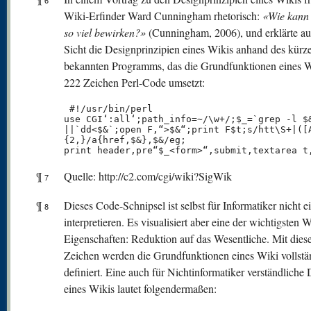
6
Wiki-Erfinder Ward Cunningham rhetorisch:
«Wie kann
so viel bewirken?»
(Cunningham, 2006), und erklärte au
Sicht die Designprinzipien eines Wikis anhand des kürz
bekannten Programms, das die Grundfunktionen eines W
222 Zeichen Perl-Code umsetzt:
 #!/usr/bin/perl

use CGI‘:all‘;path_info=~/\w+/;$_=`grep -l $&
||`dd<$&`;open F,“>$&“;print F$t;s/htt\S+|([A
{2,}/a{href,$&},$&/eg;

print header,pre“$_<form>“,submit,textarea t
¶
Quelle: http://c2.com/cgi/wiki?SigWik
7
¶
Dieses Code-Schnipsel ist selbst für Informatiker nicht e
8
interpretieren. Es visualisiert aber eine der wichtigsten W
Eigenschaften: Reduktion auf das Wesentliche. Mit dies
Zeichen werden die Grundfunktionen eines Wiki vollstä
definiert. Eine auch für Nichtinformatiker verständliche 
eines Wikis lautet folgendermaßen: