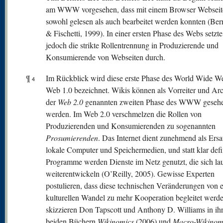
am WWW vorgesehen, dass mit einem Browser Webseit
sowohl gelesen als auch bearbeitet werden konnten (Ber
& Fischetti, 1999). In einer ersten Phase des Webs setzte
jedoch die strikte Rollentrennung in Produzierende und
Konsumierende von Webseiten durch.
¶
Im Rückblick wird diese erste Phase des World Wide We
4
Web 1.0 bezeichnet. Wikis können als Vorreiter und Ar
der
W
eb 2.0
genannten zweiten Phase des WWW geseh
werden. Im Web 2.0 verschmelzen die Rollen von
Produzierenden und Konsumierenden zu sogenannten
Prosumierenden
. Das Internet dient zunehmend als Ersa
lokale Computer und Speichermedien, und statt klar defi
Programme werden Dienste im Netz genutzt, die sich la
weiterentwickeln (O’Reilly, 2005). Gewisse Experten
postulieren, dass diese technischen Veränderungen von 
kulturellen Wandel zu mehr Kooperation begleitet werd
skizzieren Don Tapscott und Anthony D. Williams in ih
beiden Büchern
Wikinomics
(2006) und
Macro-Wikinom