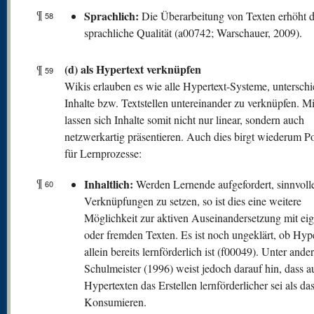
¶
Sprachlich:
Die Überarbeitung von Texten erhöht 
58
sprachliche Qualität (a00742; Warschauer, 2009).
(d) als Hypertext verknüpfen
¶
59
Wikis erlauben es wie alle Hypertext-Systeme, unterschi
Inhalte bzw. Textstellen untereinander zu verknüpfen. M
lassen sich Inhalte somit nicht nur linear, sondern auch
netzwerkartig präsentieren. Auch dies birgt wiederum Po
für Lernprozesse:
¶
Inhaltlich:
Werden Lernende aufgefordert, sinnvoll
60
Verknüpfungen zu setzen, so ist dies eine weitere
Möglichkeit zur aktiven Auseinandersetzung mit ei
oder fremden Texten. Es ist noch ungeklärt, ob Hype
allein bereits lernförderlich ist (f00049). Unter and
Schulmeister (1996) weist jedoch darauf hin, dass a
Hypertexten das Erstellen lernförderlicher sei als das
Konsumieren.