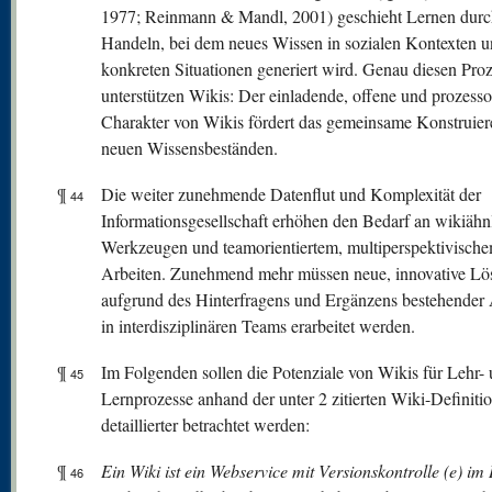
1977; Reinmann & Mandl, 2001) geschieht Lernen durch
Handeln, bei dem neues Wissen in sozialen Kontexten 
konkreten Situationen generiert wird. Genau diesen Pro
unterstützen Wikis: Der einladende, offene und prozessor
Charakter von Wikis fördert das gemeinsame Konstruier
neuen Wissensbeständen.
¶
Die weiter zunehmende Datenflut und Komplexität der
44
Informationsgesellschaft erhöhen den Bedarf an wikiähn
Werkzeugen und teamorientiertem, multiperspektivisch
Arbeiten. Zunehmend mehr müssen neue, innovative L
aufgrund des Hinterfragens und Ergänzens bestehender
in interdisziplinären Teams erarbeitet werden.
¶
Im Folgenden sollen die Potenziale von Wikis für Lehr-
45
Lernprozesse anhand der unter 2 zitierten Wiki-Definiti
detaillierter betrachtet werden:
¶
Ein Wiki ist ein Webservice mit Versionskontrolle (e) im 
46