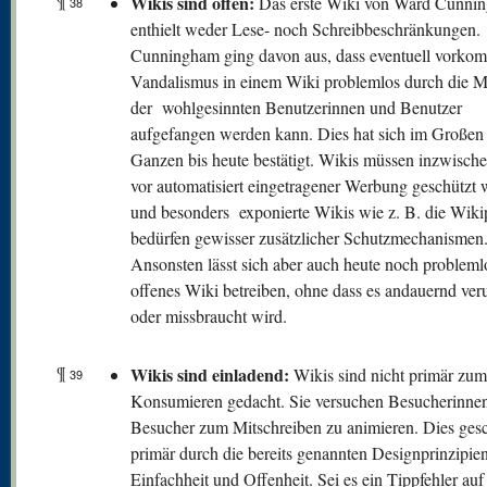
¶
W
ikis sind offen:
Das erste Wiki von Ward Cunni
38
enthielt weder Lese- noch Schreibbeschränkungen.
Cunningham ging davon aus, dass eventuell vorko
Vandalismus in einem Wiki problemlos durch die M
der wohlgesinnten Benutzerinnen und Benutzer
aufgefangen werden kann. Dies hat sich im Großen
Ganzen bis heute bestätigt. Wikis müssen inzwisch
vor automatisiert eingetragener Werbung geschützt
und besonders exponierte Wikis wie z. B. die Wiki
bedürfen gewisser zusätzlicher Schutzmechanismen
Ansonsten lässt sich aber auch heute noch probleml
offenes Wiki betreiben, ohne dass es andauernd veru
oder missbraucht wird.
¶
Wikis sind einladend:
Wikis sind nicht primär zum
39
Konsumieren gedacht. Sie versuchen Besucherinne
Besucher zum Mitschreiben zu animieren. Dies gesc
primär durch die bereits genannten Designprinzipie
Einfachheit und Offenheit. Sei es ein Tippfehler auf